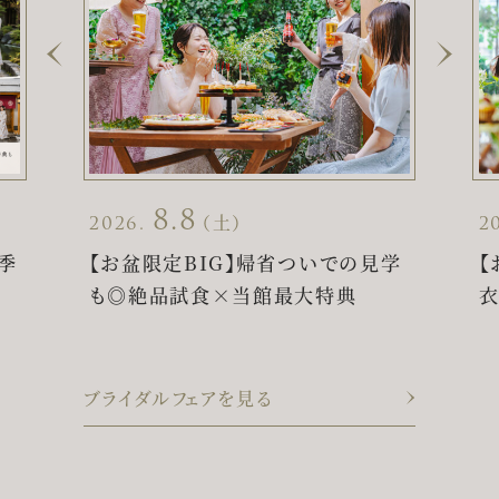
8.9
2026.
（日）
2
学
【お盆SPECIAL】全館開放×最新
当
衣装見学×当館最大特典フェア
3
ブライダルフェアを見る