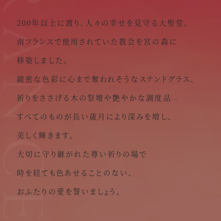
RANCES
200年以上に渡り、人々の幸せを見守る大聖堂。
南フランスで使用されていた教会を宮の森に
移築しました。
緻密な色彩に心まで奪われそうなステンドグラス、
祈りをささげる木の祭壇や艶やかな調度品
…
すべてのものが長い歳月により深みを増し、
美しく輝きます。
大切に守り継がれた尊い祈りの場で
時を経ても色あせることのない、
おふたりの愛を誓いましょう。