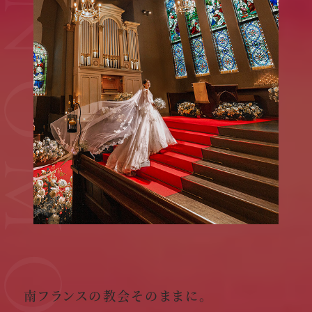
YANOMORI
南フランスの教会そのままに。