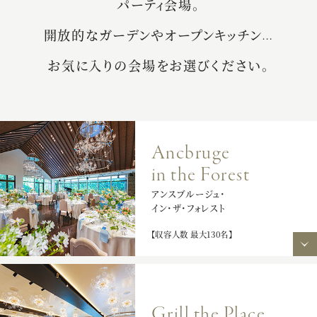
パーティ会場。
開放的なガーデンやオープンキッチン
…
お気に入りの会場をお選びください。
Ancbruge 
in the Forest
アンスブルージュ・
イン・ザ・フォレスト
【収容人数 最大130名】
Grill the Place