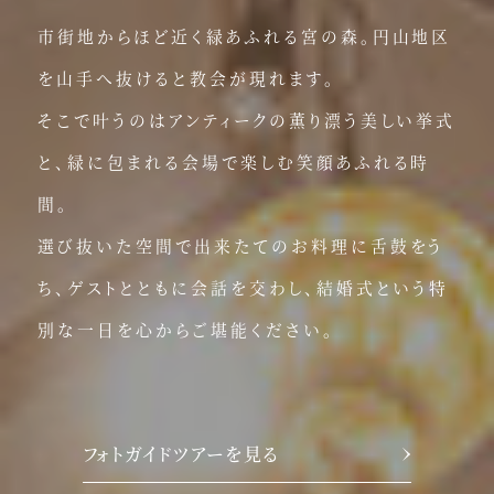
市街地からほど近く緑あふれる宮の森。
円山地区
を山手へ抜けると教会が現れます。
そこで叶うのはアンティークの薫り漂う美しい挙式
と、
緑に包まれる会場で楽しむ笑顔あふれる時
間。
選び抜いた空間で出来たてのお料理に舌鼓をう
ち、
ゲストとともに会話を交わし、
結婚式という特
別な一日を心からご堪能ください。
フォトガイドツアーを見る