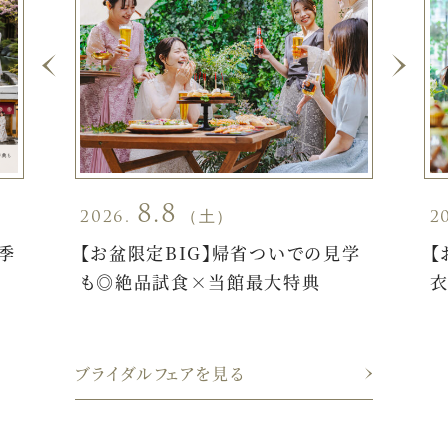
8.8
2026.
（土）
2
季
【お盆限定BIG】帰省ついでの見学
【
も◎絶品試食×当館最大特典
衣
ブライダルフェアを見る