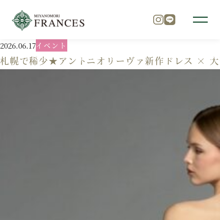
2026.06.17
イベント
TOP
ニュース
札幌で稀少★アントニオリーヴァ新作ドレス 
札幌で稀少★アントニオリーヴァ新作ドレス × 
トップ
チャペル
パーティ
料理
ドレス