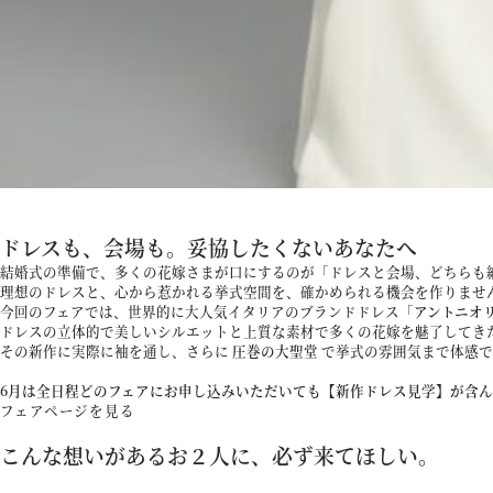
パティスリーご利用の方はこちら
来店予約
オンライン相談
資料請求
お問い合わせ
ドレスも、会場も。妥協したくないあなたへ
結婚式の準備で、多くの花嫁さまが口にするのが「ドレスと会場、どちらも
プライバシーポリシー
運営会社情報
理想のドレスと、心から惹かれる挙式空間を、確かめられる機会を作りませ
今回のフェアでは、世界的に大人気イタリアのブランドドレス「
アントニオ
ドレスの立体的で美しいシルエットと上質な素材で多くの花嫁を魅了してき
その新作に実際に袖を通し、さらに
圧巻の大聖堂
で挙式の雰囲気まで体感で
6月は全日程どのフェアにお申し込みいただいても【新作ドレス見学】が含
フェアページを見る
こんな想いがあるお２人に、必ず来てほしい。