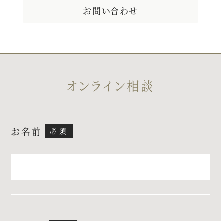
お問い合わせ
プラン
施設紹介
オンライン相談
フォトガイドツアー
お名前
ブライダルフェア
ニュース
パーティレポート