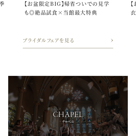
季
【お盆限定BIG】帰省ついでの見学
【
も◎絶品試食×当館最大特典
衣
ブライダルフェアを見る
CHAPEL
チャペル