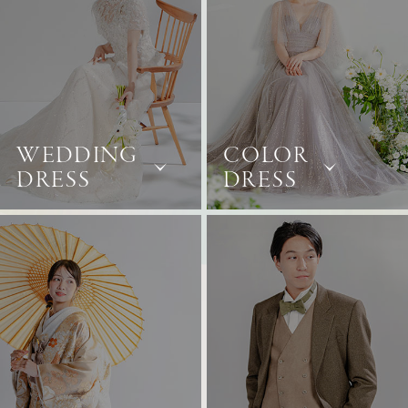
パティスリーご利用の方はこちら
来店予約
オンライン相談
WEDDING
COLOR
DRESS
DRESS
資料請求
お問い合わせ
プライバシーポリシー
運営会社情報