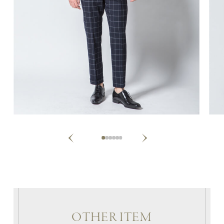
Next
Previous
1
2
3
4
5
6
OTHER ITEM