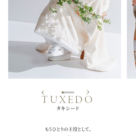
Next
Previous
1
2
3
4
5
6
TUXEDO
タキシード
もうひとりの主役として。