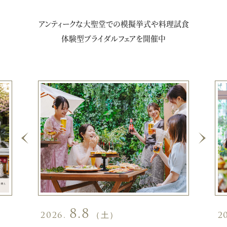
アンティークな大聖堂での模擬挙式や料理試食
体験型ブライダルフェアを開催中
8.8
2026.
（土）
2