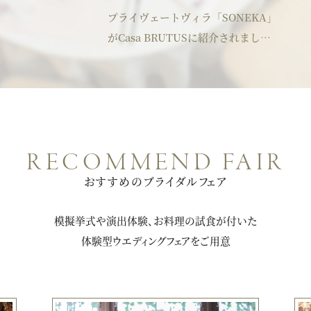
プライヴェートヴィラ「SONEKA」
パティスリーご利用の方はこちら
がCasa BRUTUSに紹介されまし
た。
来店予約
オンライン相談
資料請求
お問い合わせ
RECOMMEND FAIR
おすすめのブライダルフェア
プライバシーポリシー
運営会社情報
模擬挙式や演出体験、お料理の試食が付いた
体験型ウエディングフェアをご用意