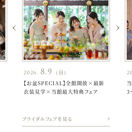
8.9
2026.
（日）
2
×
【お盆SPECIAL】全館開放×最新
当
衣装見学×当館最大特典フェア
3
ブライダルフェアを見る