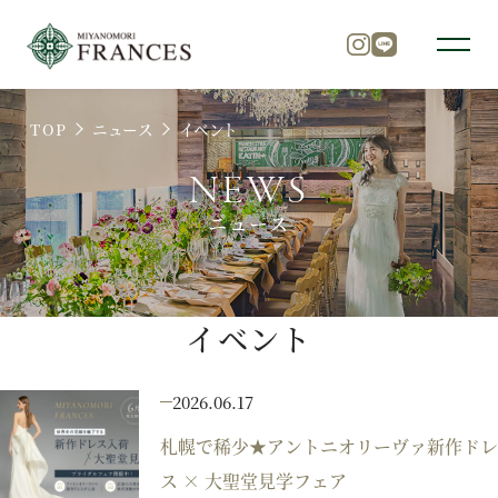
TOP
ニュース
イベント
トップ
NEWS
ニュース
チャペル
パーティ
イベント
2026.06.17
料理
札幌で稀少★アントニオリーヴァ新作ドレ
ス × 大聖堂見学フェア
ドレス