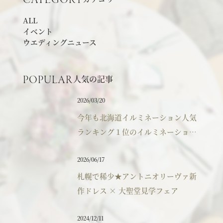
CATEGORY
アクセス
ALL
イベント
ウエディングニュース
よくあるご質問
人気の記事
POPULAR
2026/03/20
お電話でのご予約・お問い合わせ
今年も北海道イルミネーション人気
011-633-1111
ランキング１位のイルミネーション
TEL.
へのご来館ありがとうございまし
2026/06/17
た。
平日 11:00-19:00、土日祝 10:00-19:00
札幌で稀少★アントニオリーヴァ新
作ドレス × 大聖堂見学フェア
プロポーズご検討の方はこちら
2024/12/11