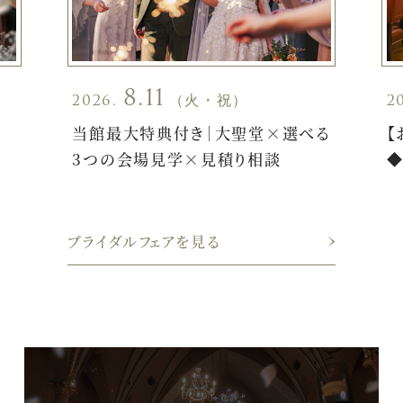
8.11
2026.
（火・祝）
2
×
当館最大特典付き｜大聖堂×選べる
【
3つの会場見学×見積り相談
ブライダルフェアを見る