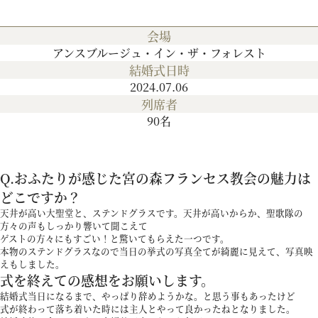
会場
プラン
アンスブルージュ・イン・ザ・フォレスト
結婚式日時
2024.07.06
施設紹介
列席者
90名
フォトガイドツアー
Q.おふたりが感じた宮の森フランセス教会の魅力は
ブライダルフェア
どこですか？
天井が高い大聖堂と、ステンドグラスです。天井が高いからか、聖歌隊の
方々の声もしっかり響いて聞こえて
ニュース
ゲストの方々にもすごい！と驚いてもらえた一つです。
本物のステンドグラスなので当日の挙式の写真全てが綺麗に見えて、写真映
えもしました。
式を終えての感想をお願いします。
パーティレポート
結婚式当日になるまで、やっぱり辞めようかな。と思う事もあったけど
式が終わって落ち着いた時には主人とやって良かったねとなりました。