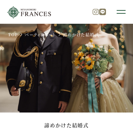
TOP
パーティレポート
諦めかけた結婚式
トップ
チャペル
パーティ
料理
諦めかけた結婚式
ドレス