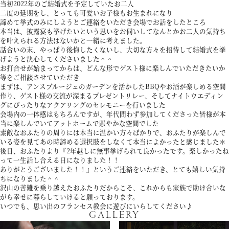
当初2022年のご結婚式を予定していたお二人
二度の延期をし、とっても可愛いお子様もお生まれになり
パティスリーご利用の方はこちら
諦めて挙式のみにしようとご連絡をいただき会場でお話をしたところ
本当は、披露宴も挙げたいという思いをお伺いしてなんとかお二人の気持ち
を叶えられる方法はないかと一緒に考えました。
話合いの末、やっぱり後悔したくないし、大切な方々を招待して結婚式を挙
げようと決心してくださいました＾＾
お打合せが始まってからは、どんな形でゲスト様に楽しんでいただきたいか
来店予約
オンライン相談
等をご相談させていただき
まずは、アンスブルージュのガーデンを活かしたBBQやお酒が楽しめる空間
作り、ゲスト様の交流が深まるプレゼントリレー、そしてナイトウエディン
資料請求
お問い合わせ
グにぴったりなアクアリングのセレモニーを行いました
会場内の一体感はもちろんですが、年代問わず参加してくださった皆様が本
当に楽しんでいてアットホームで賑やかな空間でした
素敵なおふたりの周りには本当に温かい方々ばかりで、おふたりが楽しんで
プライバシーポリシー
運営会社情報
いる姿を見てあの時諦める選択肢をしなくて本当によかったと感じました＊
後日、おふたりより『2年越しに無事挙げられて良かったです。楽しかったね
って一生話し合える日になりました！！
ありがとうございました！！』というご連絡をいただき、とても嬉しい気持
ちになりました＾＾
沢山の苦難を乗り越えたおふたりだからこそ、これからも家族で助け合いな
がら幸せに暮らしていけると願っております。
いつでも、思い出のフランセス教会に遊びにいらしてください♪
GALLERY