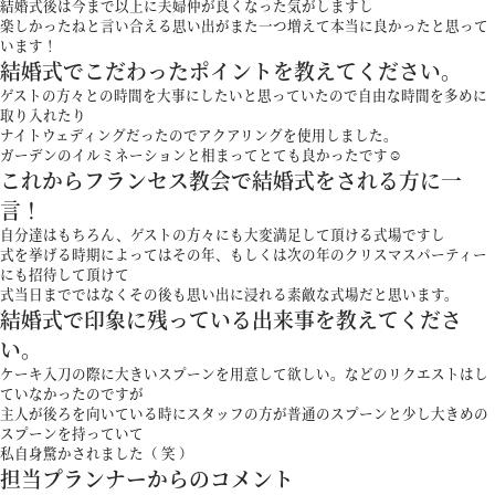
結婚式後は今まで以上に夫婦仲が良くなった気がしますし
アクセス
楽しかったねと言い合える思い出がまた一つ増えて本当に良かったと思って
います！
結婚式でこだわったポイントを教えてください。
ゲストの方々との時間を大事にしたいと思っていたので自由な時間を多めに
よくあるご質問
取り入れたり
ナイトウェディングだったのでアクアリングを使用しました。
ガーデンのイルミネーションと相まってとても良かったです☺︎
これからフランセス教会で結婚式をされる方に一
言！
自分達はもちろん、ゲストの方々にも大変満足して頂ける式場ですし
お電話でのご予約・お問い合わせ
式を挙げる時期によってはその年、もしくは次の年のクリスマスパーティー
011-633-1111
にも招待して頂けて
TEL.
式当日までではなくその後も思い出に浸れる素敵な式場だと思います。
結婚式で印象に残っている出来事を教えてくださ
い。
平日 11:00-19:00、土日祝 10:00-19:00
ケーキ入刀の際に大きいスプーンを用意して欲しい。などのリクエストはし
ていなかったのですが
主人が後ろを向いている時にスタッフの方が普通のスプーンと少し大きめの
スプーンを持っていて
私自身驚かされました（ 笑 ）
プロポーズご検討の方はこちら
担当プランナーからのコメント