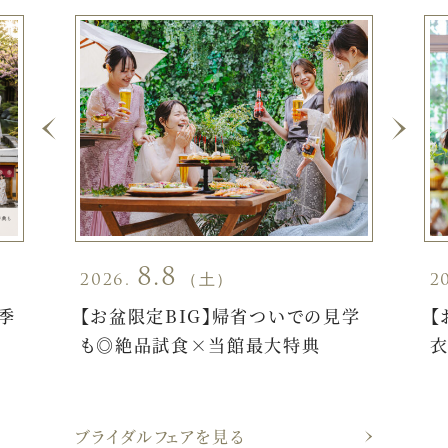
8.8
2026.
（土）
2
季
【お盆限定BIG】帰省ついでの見学
【
も◎絶品試食×当館最大特典
衣
ブライダルフェアを見る