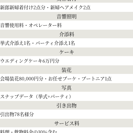
新郎新婦着付け2点分・新婦ヘアメイク2点
音響照明
音響使用料・オペレーター料
介添料
挙式介添え1名・パーティ介添え1名
ケーキ
ウエディングケーキ6万円分
装花
会場装花80,000円分・お任せブーケ・ブートニア1点
写真
スナップデータ（挙式+パーティ）
引き出物
引出物78名様分
サービス料
料理・飲物料金の10％含む