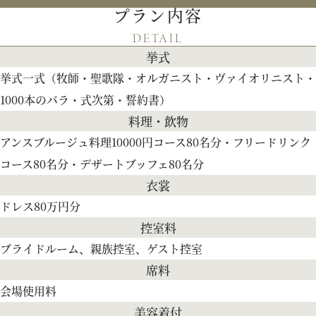
プラン内容
パティスリーご利用の方はこちら
DETAIL
挙式
挙式一式（牧師・聖歌隊・オルガニスト・ヴァイオリニスト・
来店予約
オンライン相談
1000本のバラ・式次第・誓約書）
料理・飲物
資料請求
お問い合わせ
アンスブルージュ料理10000円コース80名分・フリードリンク
コース80名分・デザートブッフェ80名分
衣裳
プライバシーポリシー
運営会社情報
ドレス80万円分
控室料
ブライドルーム、親族控室、ゲスト控室
席料
会場使用料
美容着付