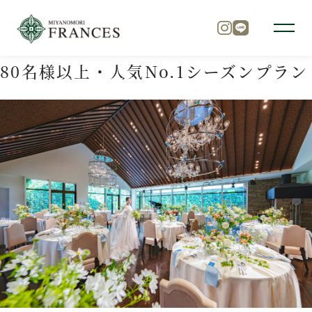
80名様以上・人気No.1シーズンプラン
TOP
プラン
80名様以上・人気No.1シーズンプラン
トップ
チャペル
パーティ
料理
ドレス