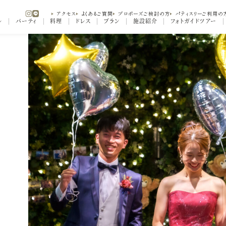
アクセス
よくあるご質問
プロポーズご検討の方
パティスリーご利用の
ル
パーティ
料理
ドレス
プラン
施設紹介
フォトガイドツアー