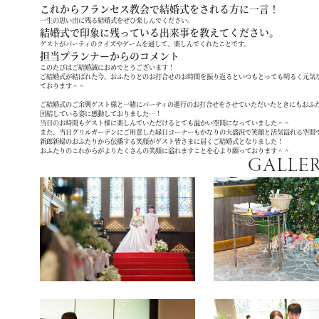
これからフランセス教会で結婚式をされる方に一言！
一生の思い出に残る結婚式をぜひ楽しんでください。
結婚式で印象に残っている出来事を教えてください。
ゲストがパーティのクイズやゲームを通して、楽しんでくれたことです。
担当プランナーからのコメント
このたびはご結婚誠におめでとうございます！
ご結婚式が結ばれた今、おふたりとのお打合せのお時間を振り返るといつもとっても明るく元気
ております＾＾
ご結婚式のご余興ゲスト様と一緒にパーティの進行のお打合せをさせていただいたときにもおふ
団結している姿に感動しておりました…！
当日のお時間もゲスト様に楽しんでいただけるとても温かい空間になっていました＾＾
また、当日グリルガーデンにご用意した縁日コーナーもかなりの大盛況で笑顔と活気溢れる空間
新郎新婦のおふたりから伝播する笑顔がゲスト皆さまに届くご結婚式となりました！
おふたりのこれからがよりたくさんの笑顔に溢れますことを心より願っております＾＾
GALLE