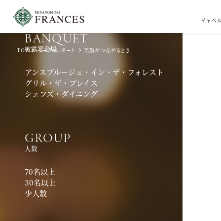
チャペ
BANQUET
披露宴会場
TOP
パーティレポート
笑顔がつながるとき
アンスブルージュ・イン・ザ・フォレスト
グリル・ザ・プレイス
シェフズ・ダイニング
GROUP
人数
70名以上
30名以上
少人数