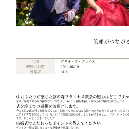
笑顔がつなが
会場
グリル・ザ・プレイス
結婚式日時
2024.08.10
列席者
61名
Q.おふたりが感じた宮の森フランセス教会の魅力はどこです
挙式は神聖で厳かな雰囲気なのに対して、パーティ会場は楽しく華やかな雰囲気があるところ
式を終えての感想をお願いします。
今でも思い出に残る素敵な式でした。関わってきた大切な人達へのありがとうとこれからもよろ
たアイデア等を実現してくれたおかげで理想の結婚式をすることができました。プランナーさん
ます。ありがとうございました！
結婚式でこだわったポイントを教えてください。
ゲストと一緒に楽しめるような距離感を意識しました。