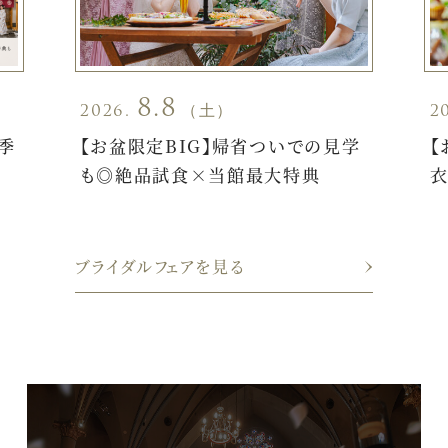
8.8
2026.
（土）
2
季
【お盆限定BIG】帰省ついでの見学
【
も◎絶品試食×当館最大特典
衣
ブライダルフェアを見る