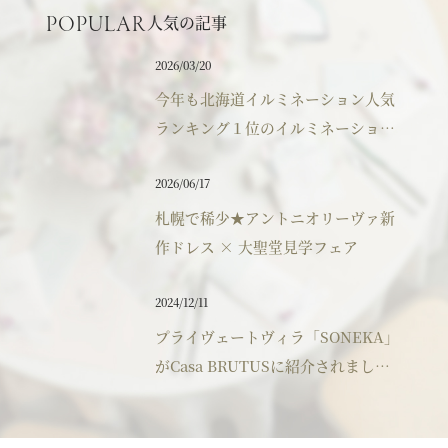
人気の記事
POPULAR
パティスリーご利用の方はこちら
2026/03/20
今年も北海道イルミネーション人気
ランキング１位のイルミネーション
来店予約
オンライン相談
へのご来館ありがとうございまし
2026/06/17
た。
資料請求
お問い合わせ
札幌で稀少★アントニオリーヴァ新
作ドレス × 大聖堂見学フェア
プライバシーポリシー
運営会社情報
2024/12/11
プライヴェートヴィラ「SONEKA」
がCasa BRUTUSに紹介されまし
た。