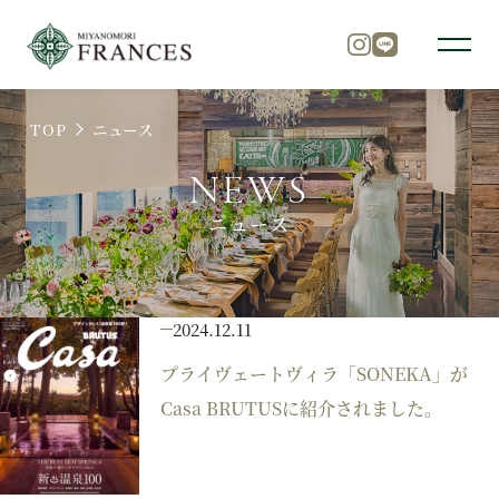
TOP
ニュース
トップ
NEWS
ニュース
チャペル
パーティ
2024.12.11
プライヴェートヴィラ「SONEKA」が
料理
Casa BRUTUSに紹介されました。
ドレス