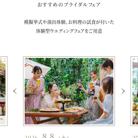
おすすめのブライダルフェア
模擬挙式や演出体験、お料理の試食が付いた
体験型ウエディングフェアをご用意
8.8
2026.
（土）
2