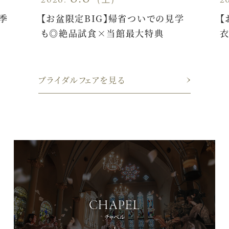
季
【お盆限定BIG】帰省ついでの見学
【
も◎絶品試食×当館最大特典
衣
ブライダルフェアを見る
CHAPEL
チャペル