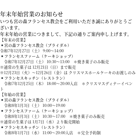
年末年始営業のお知らせ
プラン
いつも宮の森フランセス教会をご利用いただき誠にありがとうご
ざいます。
年末年始の営業につきまして、下記の通りご案内申し上げます。
施設紹介
【年末の営業】
宮の森フランセス教会（ブライダル）
令和7年12月27日（土） 9:00～14:00
フランセスファーム（ケーキショップ）
フォトガイドツアー
令和7年12月27日（土） 10:30～13:00 ＊焼き菓子のみ販売
※通常の生菓子は 12月21日（日）まで販売
※12月23日（火）～12月26日（金）は クリスマスホールケーキのお渡しのみ
フランセスキッチン（レストラン）
ブライダルフェア
令和7年12月25日（木） 18:00～20:00入店 ＊クリスマスディナーイベン
ト
【年始の営業】
宮の森フランセス教会（ブライダル）
ニュース
令和8年1月3日（土） 10:00～19:00
フランセスファーム（ケーキショップ）
令和8年1月3日（土） 10:30～17:00 ＊焼き菓子のみ販売
パーティレポート
※通常の生菓子は 1月7日（水）より販売開始
フランセスキッチン（レストラン）
令和8年1月7日（水） 11:00～20:00入店 ＊完全予約制