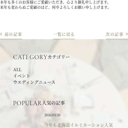
本年も多くのお客様にご愛顧いただき、心より御礼申し上げます。
アクセス
来年も変わらぬご愛顧のほど、何卒よろしくお願い申し上げます。
よくあるご質問
前の記事
一覧
に戻る
次の記事
カテゴリー
CATEGORY
お電話でのご予約・お問い合わせ
ALL
011-633-1111
イベント
TEL.
ウエディングニュース
平日 11:00-19:00、土日祝 10:00-19:00
人気の記事
POPULAR
2026/03/20
プロポーズご検討の方はこちら
今年も北海道イルミネーション人気