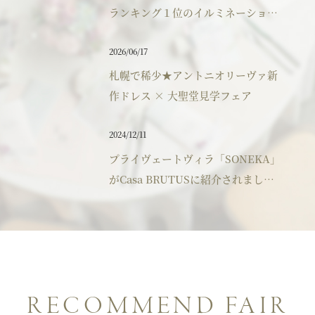
ランキング１位のイルミネーション
パティスリーご利用の方はこちら
へのご来館ありがとうございまし
2026/06/17
た。
札幌で稀少★アントニオリーヴァ新
作ドレス × 大聖堂見学フェア
来店予約
オンライン相談
2024/12/11
資料請求
お問い合わせ
プライヴェートヴィラ「SONEKA」
がCasa BRUTUSに紹介されまし
プライバシーポリシー
運営会社情報
た。
RECOMMEND FAIR