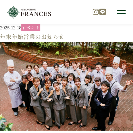
2025.12.18
イベント
TOP
ニュース
年末年始営業のお知らせ
年末年始営業のお知らせ
トップ
チャペル
パーティ
料理
ドレス