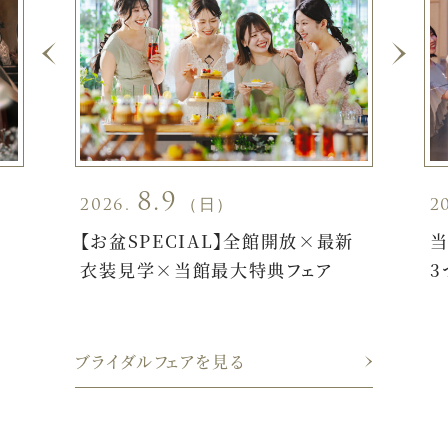
8.9
2026.
（日）
2
×
【お盆SPECIAL】全館開放×最新
当
衣装見学×当館最大特典フェア
3
ブライダルフェアを見る