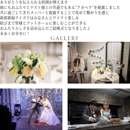
ありがとうを伝えられる時間が増えます
アクセス
他にもおふたりとゲスト様との共通でもある”アカペラ”を披露しました
共に過ごしてきたメンバーと披露することで改めて繋がりを感じ
新郎新婦クイズではみなさんとワイワイ楽しみ
結びまで皆様とアットホームに楽しむことができる
よくあるご質問
おふたりらしさを詰め込んだご結婚式となりました♪
末永くお幸せに！
GALLERY
お電話でのご予約・お問い合わせ
011-633-1111
TEL.
平日 11:00-19:00、土日祝 10:00-19:00
プロポーズご検討の方はこちら