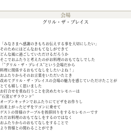
会場
プラン
グリル・ザ・プレイス
施設紹介
「みなさまへ感謝のきもちお伝えする事を大切にしたい」
そのためにはどんなおもてなしができて
どんな風に過ごしていただけるだろうか
フォトガイドツアー
そこでおふたりと考えたのがお料理のおもてなしでした
「”グリル・ザ・プレイス”という会場だから
料理に関係するおもてなしをしたいよね！」
おふたりからそのお言葉をいただいたとき
ブライダルフェア
改めてグリル・ザ・プレイスの会場の魅力を感じていただけたことが
とても嬉しく思いました
お打合せを重ね行うことを決めたセレモニーは
”石窯ピザラウンド”
ニュース
オープンキッチンでおふたりにてピザをお作りし
出来上がったピザをワゴンに乗せて
ゲストの皆様のテーブルを挨拶回りをするセレモニーです
パーティレポート
ただお料理のおもてなしをするのではなく
おふたりからのおもてなしをすることで
より皆様との関わることができ