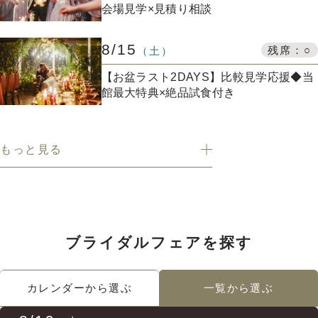
会場見学×見積り相談
プラン
8/15
残席：○
（土）
【お盆ラスト2DAYS】比較見学応援◆当
施設紹介
館最大特典×絶品試食付き
フォトガイドツアー
もっと見る
ブライダルフェア
ニュース
ブライダルフェアを探す
パーティレポート
カレンダーから選ぶ
一覧から選ぶ