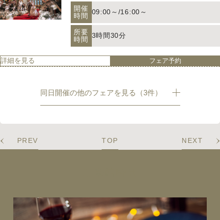
圧巻の大聖堂見学・挙式体験をはじめ、披露宴
詳細を見る
フェア予約
開催
【来館不要】オンラインで宮の森フランセスの
09:00～
/
16:00～
会場のコーディネート提案、人気ドレスのご紹
時間
魅力をご紹介/会場見学も専用のツールを使って
介！さらにシェフこだわりの贅沢試食まで一日
ご自宅で可能/その他ご相談等もプランナーが一
所要
で体験できます。 経験豊富なプランナーが、お
開催
3時間30分
11:00～
から伺います
時間
ふたりのご希望やご予算、お悩みを丁寧にヒア
時間
リングし、理想のウエディングを具体的にご提
所要
詳細を見る
フェア予約
案。 初めての式場見学でも安心してご参加いた
2時間
時間
【早めが一番お得】人気日程×お得プラン◆早割特典フ
だける、満足度の高いフェアです。
ェア
詳細を見る
フェア予約
同日開催の他のフェアを見る（3件）
26年12月～27年3月｜実は一番お得◆人気会場まるごと
＼結婚式の準備、早めがオトク！／ 2027年にご
体験
結婚予定の方必見♪ 人気日程やお得なプランを
先行公開中！ 「準備もゆっくり進めたい」「理
開催
【2026年12月-2027年3月にご検討の方必見！】
09:00～
/
16:00～
想のシーズンで式を挙げたい」そんなカップル
時間
PREV
TOP
NEXT
冬季に結婚式を挙げるとお得が叶います！披露
におすすめのフェアです。さらに、来館で早割
宴はもちろん、ご家族だけでの会食、お急ぎの
所要
特典もご用意！
開催
3時間00分
09:00～
/
15:30～
方々もしっかりサポート！本番さながらのイル
時間
時間
ご来館特典
ミネーションを見学可能なフェア！
所要
詳細を見る
フェア予約
3時間00分
時間
【オンライン】自宅で手軽に◎360°バーチャル見学＆見
積相談
詳細を見る
フェア予約