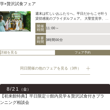
3時間00分
学×贅沢試食フェア
時間
ましょう！
パティスリーご利用の方はこちら
週末は忙しいおふたりへ。平日だからこそ叶う
詳細を見る
フェア予約
貸切感覚のブライダルフェア。 大聖堂見学、会
【初来館特典】平日限定☆館内見学＆贅沢試食付きプラ
場コーディネート体験、絶品試食まで一日で体
ンニング相談会
開催
11:00～
感できます。 経験豊富なプランナーが不安や疑
時間
問をしっかり解消♪ 今だけの当館最大特典付き
来店予約
オンライン相談
結婚式を計画中のカップルの皆さまへ、特別な
所要
で、賢くお得に結婚式準備をスタートしていき
3時間00分
初来館特典をご用意しました！平日限定で、館
時間
ましょう！
内見学と贅沢な試食体験がセットになったプラ
資料請求
お問い合わせ
開催
11:00～
ンニング相談会にご参加いただけます。専門の
時間
詳細を見る
フェア予約
プランナーと一緒に、理想の結婚式を実現する
【初来館特典】平日限定☆館内見学＆贅沢試食付きプラ
所要
ためのヒントやアイデアを見つけましょう！
3時間00分
ンニング相談会
時間
プライバシーポリシー
運営会社情報
同日開催の他のフェアを見る（3件）
結婚式を計画中のカップルの皆さまへ、特別な
詳細を見る
フェア予約
初来館特典をご用意しました！平日限定で、館
【オンライン】自宅で手軽に◎360°バーチャル見学＆見
内見学と贅沢な試食体験がセットになったプラ
積相談
開催
8/21
11:00～
ンニング相談会にご参加いただけます。専門の
（金）
時間
プランナーと一緒に、理想の結婚式を実現する
【初来館特典】平日限定☆館内見学＆贅沢試食付きプラ
【来館不要】オンラインで宮の森フランセスの
所要
ためのヒントやアイデアを見つけましょう！
3時間00分
魅力をご紹介/会場見学も専用のツールを使って
ンニング相談会
時間
ご自宅で可能/その他ご相談等もプランナーが一
開催