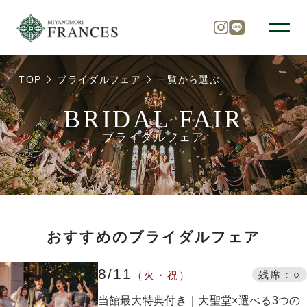
TOP
ブライダルフェア
一覧から選ぶ
トップ
BRIDAL FAIR
ブライダルフェア
チャペル
パーティ
おすすめのブライダルフェア
料理
8/11
残席：○
（火・祝）
ドレス
当館最大特典付き｜大聖堂×選べる3つの