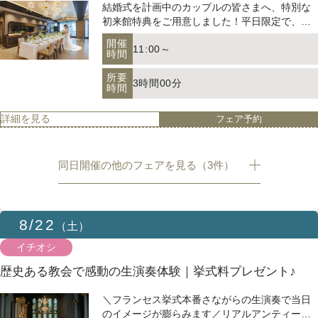
11:00～
から伺います
結婚式を計画中のカップルの皆さまへ、特別な
時間
詳細を見る
フェア予約
初来館特典をご用意しました！平日限定で、館
＼こだわりのドレス選び／平日限定☆衣装室＋館内見学
所要
内見学と贅沢な試食体験がセットになったプラ
2時間
ツアー
時間
開催
11:00～
ンニング相談会にご参加いただけます。専門の
時間
プランナーと一緒に、理想の結婚式を実現する
平日限定の特別企画！フランセス教会専属の衣
詳細を見る
フェア予約
所要
ためのヒントやアイデアを見つけましょう！
3時間00分
装室【マリアクリスティ】をご案内いたします
時間
どんな衣装がいいだろう？気に入ったドレスに
開催
11:00～
出会えるのだろう？とお悩みの新婦様も多いは
時間
詳細を見る
フェア予約
ずです＾＾ ですが、安心してください！専属ス
【平日休みの方必見】当館最大特典付｜大聖堂×会場見
所要
タイリストのプロ目線のご提案もさせていただ
3時間00分
学×贅沢試食フェア
時間
きます♪
同日開催の他のフェアを見る（3件）
週末は忙しいおふたりへ。平日だからこそ叶う
詳細を見る
フェア予約
貸切感覚のブライダルフェア。 大聖堂見学、会
【オンライン】自宅で手軽に◎360°バーチャル見学＆見
場コーディネート体験、絶品試食まで一日で体
積相談
開催
8/22
11:00～
感できます。 経験豊富なプランナーが不安や疑
（土）
時間
問をしっかり解消♪ 今だけの当館最大特典付き
【来館不要】オンラインで宮の森フランセスの
イチオシ
所要
で、賢くお得に結婚式準備をスタートしていき
3時間00分
魅力をご紹介/会場見学も専用のツールを使って
時間
ましょう！
歴史ある教会で感動の生演奏体験｜挙式料プレゼント♪
ご自宅で可能/その他ご相談等もプランナーが一
開催
11:00～
から伺います
時間
詳細を見る
フェア予約
＼フランセス挙式本番さながらの生演奏で当日
＼こだわりのドレス選び／平日限定☆衣装室＋館内見学
のイメージが膨らみます／リアルアンティーク
所要