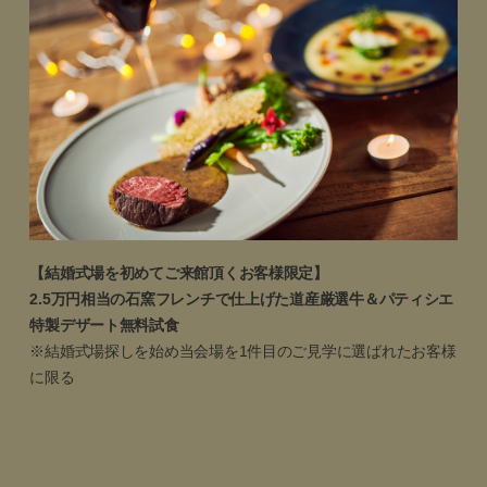
【来館不要】オンラインで宮の森フランセスの
魅力をご紹介/会場見学も専用のツールを使って
ご自宅で可能/その他ご相談等もプランナーが一
開催
11:00～
から伺います
時間
所要
2時間
時間
詳細を見る
フェア予約
26年12月～27年3月｜実は一番お得◆人気会場まるごと
体験
【結婚式場を初めてご来館頂くお客様限定】
【2026年12月-2027年3月にご検討の方必見！】
2.5万円相当の石窯フレンチで仕上げた道産厳選牛＆パティシエ
冬季に結婚式を挙げるとお得が叶います！披露
宴はもちろん、ご家族だけでの会食、お急ぎの
特製デザート無料試食
開催
09:00～
/
16:00～
方々もしっかりサポート！本番さながらのイル
※結婚式場探しを始め当会場を1件目のご見学に選ばれたお客様
時間
ミネーションを見学可能なフェア！
に限る
所要
3時間00分
時間
詳細を見る
フェア予約