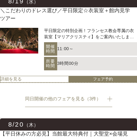
8/19
（水）
アクセス
＼こだわりのドレス選び／平日限定☆衣装室＋館内見学
ツアー
よくあるご質問
平日限定の特別企画！フランセス教会専属の衣
装室【マリアクリスティ】をご案内いたします
どんな衣装がいいだろう？気に入ったドレスに
開催
11:00～
出会えるのだろう？とお悩みの新婦様も多いは
時間
ずです＾＾ ですが、安心してください！専属ス
所要
タイリストのプロ目線のご提案もさせていただ
3時間00分
時間
お電話でのご予約・お問い合わせ
きます♪
011-633-1111
詳細を見る
フェア予約
TEL.
【平日休みの方必見】当館最大特典付｜大聖堂×会場見
学×贅沢試食フェア
平日 11:00-19:00、土日祝 10:00-19:00
同日開催の他のフェアを見る（3件）
週末は忙しいおふたりへ。平日だからこそ叶う
貸切感覚のブライダルフェア。 大聖堂見学、会
場コーディネート体験、絶品試食まで一日で体
開催
8/20
11:00～
感できます。 経験豊富なプランナーが不安や疑
（木）
時間
プロポーズご検討の方はこちら
問をしっかり解消♪ 今だけの当館最大特典付き
【平日休みの方必見】当館最大特典付｜大聖堂×会場見
所要
で、賢くお得に結婚式準備をスタートしていき