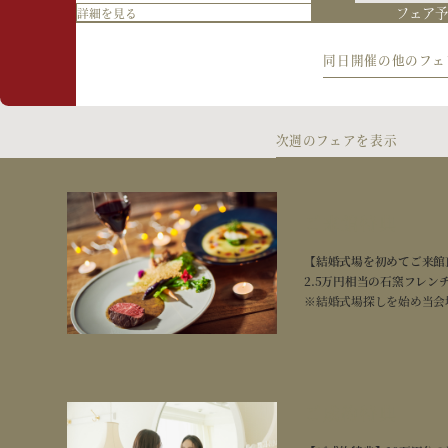
詳細を見る
お電話で
お
問い合わせ
く
フェア
詳細を見る
所要
2時間
【早めが一番お得
時間
フェア
同日開催の他のフェ
詳細を見る
＼結婚式の準備、早めがオ
26年12月～2
ンを先行公開中！ 「準
ップルにおすすめのフェ
開催
【2026年12月-20
15:00～
時間
披露宴はもちろん、ご家
次週のフェアを表示
のイルミネーションを見
開催
所要
09:00～
3時間00分
時間
時間
フェア
詳細を見る
所要
3時間00分
【オンライン】自
ご来館特典
時間
フェア
詳細を見る
【来館不要】オンライン
【結婚式場を初めてご来館
ってご自宅で可能/その
2.5万円相当の石窯フレ
開催
※結婚式場探しを始め当会
11:00～
時間
所要
2時間
時間
フェア
詳細を見る
26年12月～2
ご成約特典
【2026年12月-20