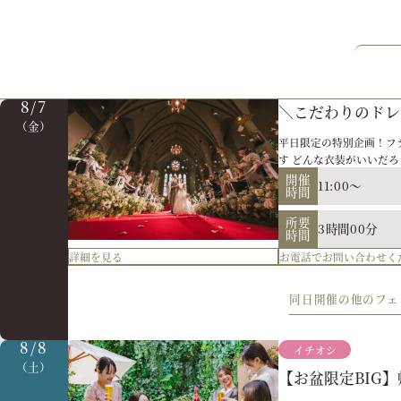
8/7
＼こだわりのドレ
（金）
平日限定の特別企画！フ
す どんな衣装がいいだ
いはずです＾＾ ですが
開催
11:00～
時間
いただきます♪
所要
3時間00分
時間
詳細を見る
お電話で
お
問い合わせ
く
【平日休みの方必
同日開催の他のフェ
試食フェア
週末は忙しいおふたりへ
8/8
イチオシ
会場コーディネート体験
（土）
や疑問をしっかり解消♪
開催
【お盆限定BIG
11:00～
時間
ていきましょう！