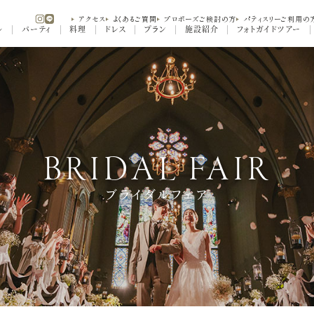
アクセス
よくあるご質問
プロポーズご検討の方
パティスリーご利用の
ル
パーティ
料理
ドレス
プラン
施設紹介
フォトガイドツアー
BRIDAL FAIR
ブライダルフェア