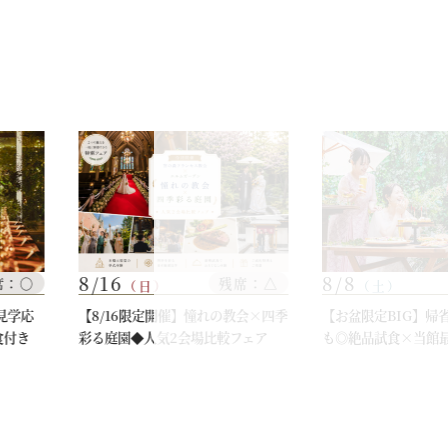
8/16
8/8
席：○
残席：△
（日）
（土）
見学応
【8/16限定開催】憧れの教会×四季
【お盆限定BIG】帰
食付き
彩る庭園◆人気2会場比較フェア
も◎絶品試食×当館