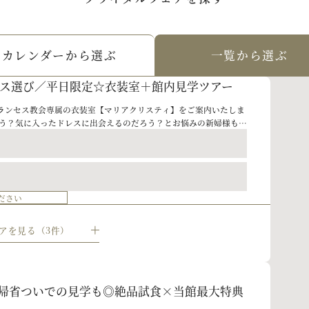
カレンダーから選ぶ
一覧から選ぶ
ス選び／平日限定☆衣装室＋館内見学ツアー
ランセス教会専属の衣装室【マリアクリスティ】をご案内いたしま
ろう？気に入ったドレスに出会えるのだろう？とお悩みの新婦様も多
、安心してください！専属スタイリストのプロ目線のご提案もさせて
ださい
見】当館最大特典付｜大聖堂×会場見学×贅沢
アを見る（3件）
。平日だからこそ叶う貸切感覚のブライダルフェア。 大聖堂見学、
、絶品試食まで一日で体感できます。 経験豊富なプランナーが不安
 今だけの当館最大特典付きで、賢くお得に結婚式準備をスタートし
】帰省ついでの見学も◎絶品試食×当館最大特典