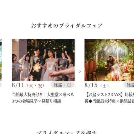
おすすめのブライダルフェア
8/11
8/15
残席：○
残
（火・祝）
（土）
当館最大特典付き｜大聖堂×選べる
【お盆ラスト2DAYS】比較
3つの会場見学×見積り相談
援◆当館最大特典×絶品試
ブライダルフェアを探す