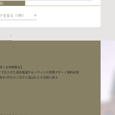
ださい
予約
】人気日程×お得プラン◆早割特典フェア
予約
アを見る（3件）
トク！／ 2027年にご結婚予定の方必見♪ 人気日程やお得なプラ
7年3月｜実は一番お得◆人気会場まるごと体験
備もゆっくり進めたい」「理想のシーズンで式を挙げたい」そんなカ
アです。さらに、来館で早割特典もご用意！
27年3月にご検討の方必見！】冬季に結婚式を挙げるとお得が叶います！
族だけでの会食、お急ぎの方々もしっかりサポート！本番さながら
学可能なフェア！
予約
宅で手軽に◎360°バーチャル見学＆見積相談
予約
で宮の森フランセスの魅力をご紹介/会場見学も専用のツールを使
頂くお客様限定】
他ご相談等もプランナーが一から伺います
ンチで仕上げた道産厳選牛＆パティシエ特製デザート無料試食
場を1件目のご見学に選ばれたお客様に限る
予約
7年3月｜実は一番お得◆人気会場まるごと体験
27年3月にご検討の方必見！】冬季に結婚式を挙げるとお得が叶います！