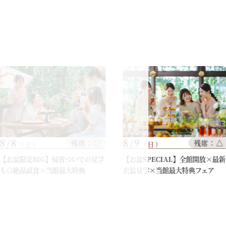
8/8
8/9
残席：○
残席：△
（土）
（日）
【お盆限定BIG】帰省ついでの見学
【お盆SPECIAL】全館開放×最新
も◎絶品試食×当館最大特典
衣装見学×当館最大特典フェア