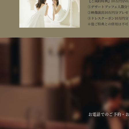
【ご成約特典】10万円分
披露宴はもちろん、ご家
①デザートブッフェ人数分
のイルミネーションを見
開催
15:00～
②映像演出10万円分プレゼ
時間
③ドレスクーポン10万円
※他ご特典との併用は不可
所要
3時間00分
時間
フェア
詳細を見る
お電話でのご予約・