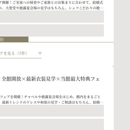
ア開催！ご実家への帰省やご家族とのお集まりに合わせて、結婚式
か。大聖堂や披露宴会場の見学はもちろん、シェフこだわりの絶品
す。さらに、お盆限定で当館最大級の特典をご用意。遠方にお住ま
ださい
ご参加も大歓迎です。この機会にぜひ理想の結婚式をご相談くださ
日限定☆館内見学＆贅沢試食付きプランニング
予約
ルの皆さまへ、特別な初来館特典をご用意しました！平日限定で、
】人気日程×お得プラン◆早割特典フェア
験がセットになったプランニング相談会にご参加いただけます。専
、理想の結婚式を実現するためのヒントやアイデアを見つけましょ
アを見る（3件）
トク！／ 2027年にご結婚予定の方必見♪ 人気日程やお得なプラ
備もゆっくり進めたい」「理想のシーズンで式を挙げたい」そんなカ
アです。さらに、来館で早割特典もご用意！
ださい
AL】全館開放×最新衣装見学×当館最大特典フェ
宅で手軽に◎360°バーチャル見学＆見積相談
予約
で宮の森フランセスの魅力をご紹介/会場見学も専用のツールを使
ALフェアを開催！チャペルや披露宴会場をはじめ、館内をまるごと
宅で手軽に◎360°バーチャル見学＆見積相談
他ご相談等もプランナーが一から伺います
。最新トレンドのドレスや和装の見学・ご相談はもちろん、結婚式
まで専属プランナーが丁寧にご案内いたします。さらに、お盆期間
で宮の森フランセスの魅力をご紹介/会場見学も専用のツールを使
用意。帰省に合わせたご見学やご家族とのご参加も大歓迎です。こ
他ご相談等もプランナーが一から伺います
ングをぜひご体感ください。