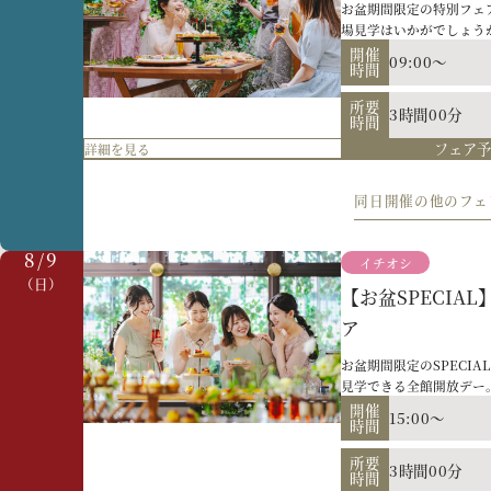
お盆期間限定の特別フェ
所要
3時間00分
場見学はいかがでしょう
時間
試食もご堪能いただけま
開催
詳細を見る
お電話で
お
問い合わせ
く
09:00～
時間
いの方やご家族と一緒の
【初来館特典】平
い。
所要
相談会
3時間00分
時間
フェア
詳細を見る
結婚式を計画中のカップ
【早めが一番お得
館内見学と贅沢な試食体
門のプランナーと一緒に
開催
同日開催の他のフェ
11:00～
時間
＼結婚式の準備、早めがオ
う！
ンを先行公開中！ 「準
所要
ップルにおすすめのフェ
8/9
開催
3時間00分
イチオシ
09:00～
時間
時間
（日）
詳細を見る
お電話で
お
問い合わせ
く
【お盆SPECI
所要
【オンライン】自
3時間00分
ア
時間
フェア
詳細を見る
【来館不要】オンライン
お盆期間限定のSPECI
【オンライン】自
ってご自宅で可能/その
見学できる全館開放デー
開催
の準備や日程、お見積り
11:00～
開催
時間
【来館不要】オンライン
15:00～
時間
だけの当館最大特典をご
ってご自宅で可能/その
の機会に理想のウエディ
所要
開催
2時間
所要
11:00～
時間
3時間00分
時間
時間