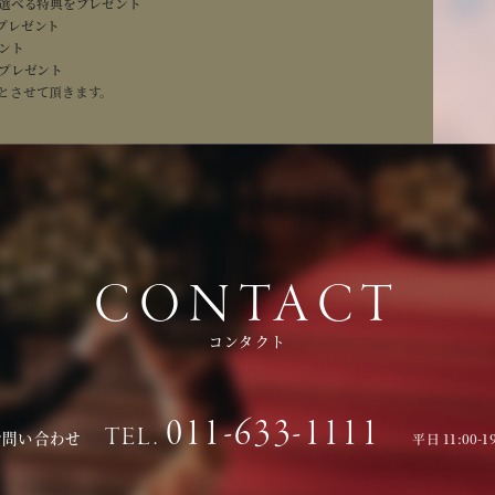
の選べる特典をプレゼント
族だけでの会食、お急ぎの方々もしっかりサポート！本番さながら
プレゼント
学可能なフェア！
ント
分プレゼント
とさせて頂きます。
予約
CONTACT
コンタクト
011-633-1111
TEL.
お問い合わせ
平日 11:00-1