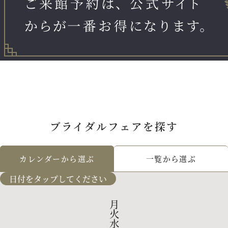
アクセス
よくあるご質問
お電話でのご予約・お問い合わ
ブライダルフェアを探す
011-633-1
TEL.
カレンダーから選ぶ
一覧から選ぶ
平日 11:00-19:00、土日祝 10:00-19:
日付をタップしてください
月
火
プロポーズご検討の方はこちら
水