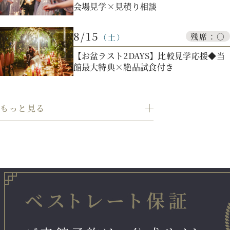
会場見学×見積り相談
プラン
8/15
残席：○
（土）
【お盆ラスト2DAYS】比較見学応援◆当
施設紹介
館最大特典×絶品試食付き
フォトガイドツアー
もっと見る
ブライダルフェア
ニュース
パーティレポート