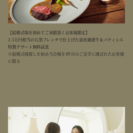
【結婚式場を初めてご来館頂くお客様限定】
2.5万円相当の石窯フレンチで仕上げた道産厳選牛＆パティシエ
特製デザート無料試食
※結婚式場探しを始め当会場を1件目のご見学に選ばれたお客様
に限る
ご成約特典