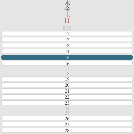
木
金
パティスリーご利用の方はこちら
土
日
8
10
11
12
来店予約
オン
13
14
15
資料請求
お問
16
17
18
19
プライバシーポリシー
運営会社情
20
21
22
23
24
25
26
27
28