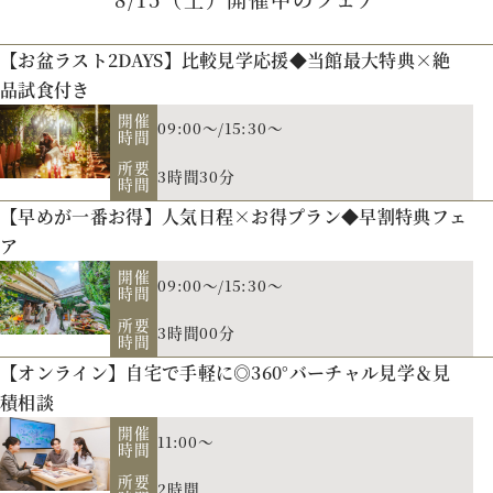
6
22
7
23
8
【お盆ラスト2DAYS】比較見学応援◆当館最大特典×絶
24
9
25
品試食付き
10
26
11
開催
09:00～/15:30～
27
時間
12
28
13
29
所要
3時間30分
14
時間
30
15
10
1
【早めが一番お得】人気日程×お得プラン◆早割特典フェ
16
2
ア
17
3
18
4
開催
09:00～/15:30～
時間
所要
3時間00分
時間
【オンライン】自宅で手軽に◎360°バーチャル見学＆見
積相談
開催
11:00～
時間
所要
2時間