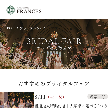
TOP
ブライダルフェア
トップ
BRIDAL FAIR
ブライダルフェア
チャペル
パーティ
おすすめのブライダルフェア
料理
8/11
残席：○
（火・祝）
ドレス
当館最大特典付き｜大聖堂×選べる3つの