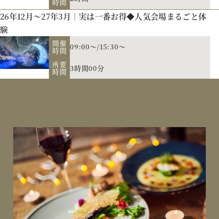
時間
26年12月～27年3月｜実は一番お得◆人気会場まるごと体
験
開催
09:00～/15:30～
時間
所要
3時間00分
時間
ご来館特典