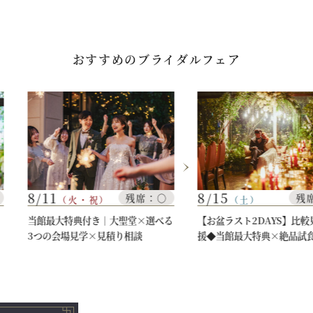
おすすめのブライダルフェア
8/11
8/15
残席：○
残
（火・祝）
（土）
当館最大特典付き｜大聖堂×選べる
【お盆ラスト2DAYS】比較
3つの会場見学×見積り相談
援◆当館最大特典×絶品試