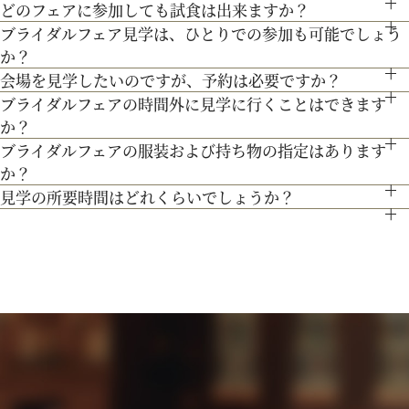
どのフェアに参加しても試食は出来ますか？
もちろん可能です。授乳室等もご用意しておりますのでご安心
無料駐車場をご利用下さい。
宴、パーティー等）や予算に応じたプランニングをさせていた
ブライダルフェア見学は、ひとりでの参加も可能でしょう
「試食」マークのついているフェアにて、シェフ厳選料理の無
ください。
この度導入したツールを使って、自宅にいながら会場見学が可
だきます。
か？
料試食を行っております。
また、お子様連れでのご来館が不安な場合は、オンライン相談
能に。宮の森フランセスの魅力をしっかりとご紹介します。
人気のテーマやトレンドを取り入れたアイディアをご紹介。
会場を見学したいのですが、予約は必要ですか？
もちろん可能です。おひとり様でのご見学も歓迎しておりま
フェアもご検討下さい。
ブライダルフェアの時間外に見学に行くことはできます
予約制ではございませんが、予約の方優先でご案内をしており
す。
か？
ます。
ブライダルフェアの服装および持ち物の指定はあります
ブライダルフェア開催時間帯での参加が難しい場合は、お電話
事前にご予約頂けますとご希望の日時に見学確実かと存じます
か？
にてお気軽にご相談下さい。
ので、ブライダルフェアページより予約、またはお電話にてお
見学の所要時間はどれくらいでしょうか？
特に指定はございません。服装は普段着でお気軽にお越しく
問い合わせください。
ご試食やお見積もり・日程のご提示を含めて３時間程お時間を
ださい。
頂いております。
持ち物は、写真が撮れるもの、筆記用具をお持ちいただけると
お時間に限りがある場合は、短縮も可能ですのでお気軽にお申
ご検討の際に役立つかと思います。
し付けくださいませ。