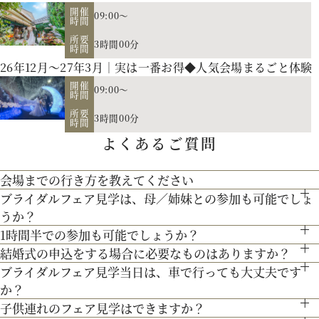
開催
09:00～
時間
所要
3時間00分
時間
26年12月～27年3月｜実は一番お得◆人気会場まるごと体験
開催
09:00～
時間
所要
3時間00分
時間
よくあるご質問
会場までの行き方を教えてください
ブライダルフェア見学は、母／姉妹との参加も可能でしょ
●お車でお越しの方へ JR札幌駅から約15分 地下鉄西28丁
うか？
目から約3分
1時間半での参加も可能でしょうか？
もちろん可能です。親御様やご家族との参加も歓迎しておりま
●交通機関をご利用の方へ 地下鉄東西線「西28丁目」駅下
結婚式の申込をする場合に必要なものはありますか？
通常、会場見学と試食で3時間程となります。時間内で必要な
す。
車 2番出口より徒歩約15分となっております。
ブライダルフェア見学当日は、車で行っても大丈夫です
お内金と印鑑をお持ちいただいております。都度、プランナー
ご案内にてご対応させて頂きます。
か？
よりご案内させて頂きますのでご安心ください。
子供連れのフェア見学はできますか？
お車でお越しいただいても大丈夫です。その際は、会場併設の
お二人の希望に合わせた挙式のスタイル（挙式のみ、披露