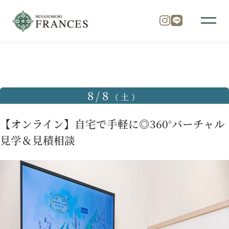
TOP
ブライダルフェア
【オンライン】自宅で手軽に◎360
トップ
8/8
（土）
チャペル
【オンライン】自宅で手軽に◎360°バーチャル
見学＆見積相談
パーティ
料理
ドレス