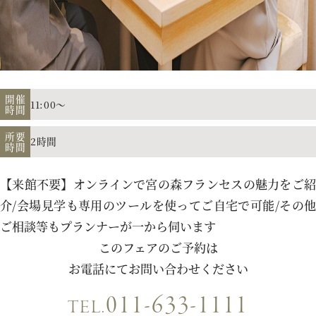
アクセス
よくあるご質問
開催
11:00～
時間
所要
2時間
時間
お電話でのご予約・お問い合わせ
011-633-1111
【来館不要】オンラインで宮の森フランセスの魅力をご紹
TEL.
介/会場見学も専用のツールを使ってご自宅で可能/その他
ご相談等もプランナーが一から伺います
平日 11:00-19:00、土日祝 10:00-19:00
このフェアのご予約は
お電話にてお問い合わせください
011-633-1111
プロポーズご検討の方はこちら
TEL.