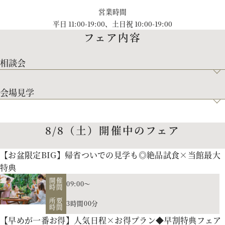
営業時間
パティスリーご利用の方はこちら
平日 11:00-19:00、土日祝 10:00-19:00
フェア内容
相談会
来店予約
オンライン相談
会場見学
資料請求
お問い合わせ
8/8（土）開催中のフェア
プライバシーポリシー
運営会社情報
【お盆限定BIG】帰省ついでの見学も◎絶品試食×当館最大
特典
開催
09:00～
時間
所要
3時間00分
時間
【早めが一番お得】人気日程×お得プラン◆早割特典フェア