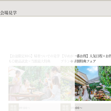
会場見学
【お盆限定BIG】帰省ついでの見学
【早めが一番お得】人気日程×お
も◎絶品試食×当館最大特典
プラン◆早割特典フェア
開催
開催
09:00～
09:00～
時間
時間