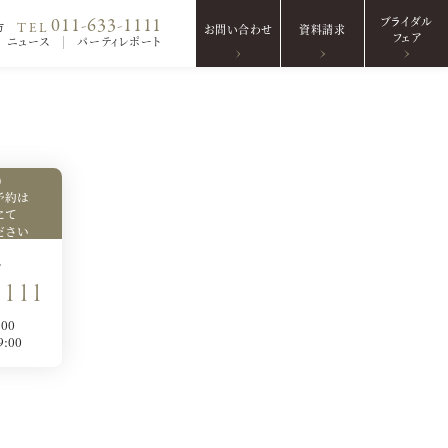
ブライダル
011-633-1111
TEL
方
お問い合わせ
資料請求
フェア
ニュース
パーティレポート
）
予約は
にて
ださい
号
1111
:00
9:00