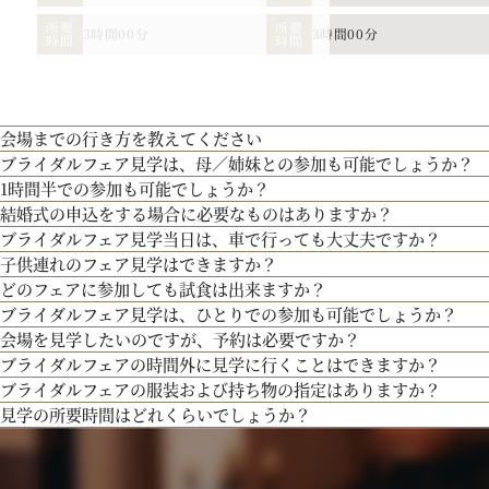
所要
所要
3時間00分
3時間00分
時間
時間
会場までの行き方を教えてください
ブライダルフェア見学は、母／姉妹との参加も可能でしょうか？
●お車でお越しの方へ JR札幌駅から約15分 地下鉄西28丁目から約3分
1時間半での参加も可能でしょうか？
●交通機関をご利用の方へ 地下鉄東西線「西28丁目」駅下車 2番出口より徒歩約
もちろん可能です。親御様やご家族との参加も歓迎しております。
結婚式の申込をする場合に必要なものはありますか？
通常、会場見学と試食で3時間程となります。時間内で必要なご案内にてご対応さ
ブライダルフェア見学当日は、車で行っても大丈夫ですか？
お内金と印鑑をお持ちいただいております。都度、プランナーよりご案内させて頂
子供連れのフェア見学はできますか？
お車でお越しいただいても大丈夫です。その際は、会場併設の無料駐車場をご利用
どのフェアに参加しても試食は出来ますか？
もちろん可能です。授乳室等もご用意しておりますのでご安心ください。
ブライダルフェア見学は、ひとりでの参加も可能でしょうか？
また、お子様連れでのご来館が不安な場合は、オンライン相談フェアもご検討下さ
「試食」マークのついているフェアにて、シェフ厳選料理の無料試食を行っており
お二人の希望に合わせた挙式のスタイル（挙式のみ、披露宴、パーティー等）や予
会場を見学したいのですが、予約は必要ですか？
もちろん可能です。おひとり様でのご見学も歓迎しております。
ます。
ブライダルフェアの時間外に見学に行くことはできますか？
予約制ではございませんが、予約の方優先でご案内をしております。
人気のテーマやトレンドを取り入れたアイディアをご紹介。
ブライダルフェアの服装および持ち物の指定はありますか？
事前にご予約頂けますとご希望の日時に見学確実かと存じますので、ブライダルフ
ブライダルフェア開催時間帯での参加が難しい場合は、お電話にてお気軽にご相談
この度導入したツールを使って、自宅にいながら会場見学が可能に。宮の森フラン
見学の所要時間はどれくらいでしょうか？
問い合わせください。
特に指定はございません。服装は普段着でお気軽にお越しください。
持ち物は、写真が撮れるもの、筆記用具をお持ちいただけるとご検討の際に役立つ
ご試食やお見積もり・日程のご提示を含めて３時間程お時間を頂いております。
お時間に限りがある場合は、短縮も可能ですのでお気軽にお申し付けくださいませ