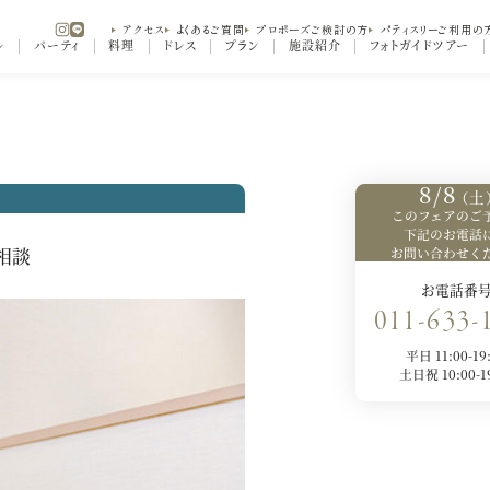
アクセス
よくあるご質問
プロポーズご検討の方
パティスリーご利用の
ル
パーティ
料理
ドレス
プラン
施設紹介
フォトガイドツアー
談
8/8
（土
このフェアの
ご
下記の
お電話
お問い合わせく
相談
お電話番
011-633-
平日 11:00-19
土日祝 10:00-1