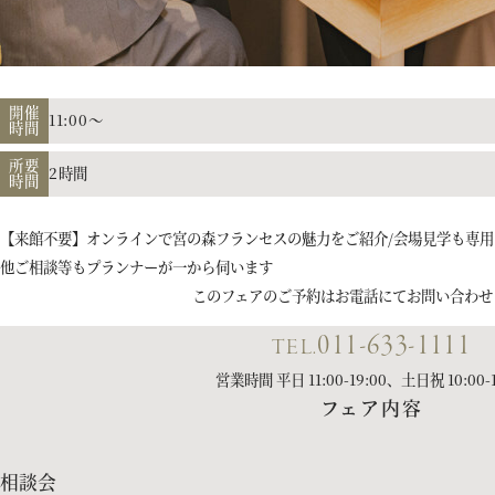
開催
11:00～
時間
所要
2時間
時間
【来館不要】オンラインで宮の森フランセスの魅力をご紹介/会場見学も専用
他ご相談等もプランナーが一から伺います
このフェアのご予約は
お電話にてお問い合わせ
011-633-1111
TEL.
営業時間
平日 11:00-19:00、土日祝 10:00-1
フェア内容
相談会