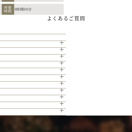
所要
3時間00分
時間
よくあるご質問
15分となっております。
せて頂きます。
きますのでご安心ください。
下さい。
い。
ます。
算に応じたプランニングをさせていただき
ェアページより予約、またはお電話にてお
下さい。
セスの魅力をしっかりとご紹介します。
かと思います。
。