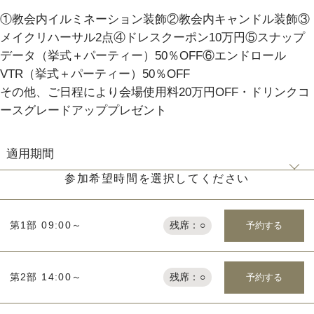
①教会内イルミネーション装飾②教会内キャンドル装飾③
パティスリーご利用の方はこちら
メイクリハーサル2点④ドレスクーポン10万円⑤スナップ
データ（挙式＋パーティー）50％OFF⑥エンドロール
VTR（挙式＋パーティー）50％OFF
その他、ご日程により会場使用料20万円OFF・ドリンクコ
来店予約
オンライン相談
ースグレードアッププレゼント
資料請求
お問い合わせ
適用期間
参加希望時間を選択してください
プライバシーポリシー
運営会社情報
2026年12月～2027年3月末までのご結婚式をご検討の方に限り
予約する
第1部 09:00～
残席：○
予約する
第2部 14:00～
残席：○