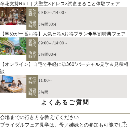
卒花支持No.1｜大聖堂×ドレス×試食まるごと体験フェア
開催
09:00～
/
14:00～
時間
所要
3時間30分
時間
【早めが一番お得】人気日程×お得プラン◆早割特典フェア
開催
09:00～
/
14:00～
時間
所要
3時間00分
時間
【オンライン】自宅で手軽に◎360°バーチャル見学＆見積相
談
開催
11:00～
時間
所要
2時間
時間
よくあるご質問
会場までの行き方を教えてください
お二人の希望に合わせた挙式のスタイル（挙式のみ、披露宴、
ブライダルフェア見学は、母／姉妹との参加も可能でしょ
●お車でお越しの方へ JR札幌駅から約15分 地下鉄西28丁
パーティー等）や予算に応じたプランニングをさせていただき