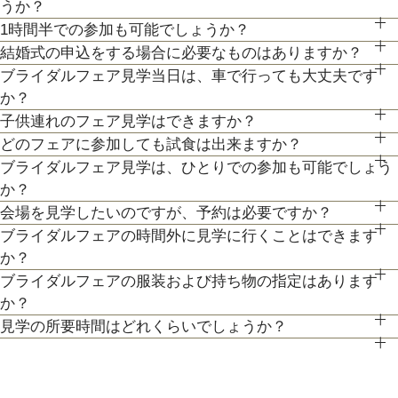
うか？
目から約3分
【北海道フレンチ】北海道の契約生産者さん直送の食材を使
ます。
1時間半での参加も可能でしょうか？
もちろん可能です。親御様やご家族との参加も歓迎しておりま
●交通機関をご利用の方へ 地下鉄東西線「西28丁目」駅下
用。アーティストのライブやイベントでもケータリング実績を
人気のテーマやトレンドを取り入れたアイディアをご紹介。
結婚式の申込をする場合に必要なものはありますか？
通常、会場見学と試食で3時間程となります。時間内で必要な
す。
最新のトレンドコーディネート体験が可能。
車 2番出口より徒歩約15分となっております。
持つ貴田岡シェフの試食をお楽しみに！
ブライダルフェア見学当日は、車で行っても大丈夫です
お内金と印鑑をお持ちいただいております。都度、プランナー
ご案内にてご対応させて頂きます。
個性やテーマに合わせて素敵な空間を作り上げます！ウェディ
か？
よりご案内させて頂きますのでご安心ください。
200年の歴史ある厳かな雰囲気に包まれる大聖堂で、結婚式の
子供連れのフェア見学はできますか？
ングのテーマやお二人のこだわりを反映させたオリジナルの会
お車でお越しいただいても大丈夫です。その際は、会場併設の
どのフェアに参加しても試食は出来ますか？
真髄を感じていただける見学ツアー。広大な空間と圧倒的な美
もちろん可能です。授乳室等もご用意しておりますのでご安心
場コーディネートをお楽しみください。
無料駐車場をご利用下さい。
ブライダルフェア見学は、ひとりでの参加も可能でしょう
「試食」マークのついているフェアにて、シェフ厳選料理の無
しさを誇る大聖堂で、神聖な儀式が執り行われる特別な場所
ください。
か？
料試食を行っております。
を、ぜひ実際にご体感ください♪
また、お子様連れでのご来館が不安な場合は、オンライン相談
会場を見学したいのですが、予約は必要ですか？
もちろん可能です。おひとり様でのご見学も歓迎しておりま
フェアもご検討下さい。
ブライダルフェアの時間外に見学に行くことはできます
予約制ではございませんが、予約の方優先でご案内をしており
す。
か？
ます。
ブライダルフェアの服装および持ち物の指定はあります
ブライダルフェア開催時間帯での参加が難しい場合は、お電話
事前にご予約頂けますとご希望の日時に見学確実かと存じます
か？
にてお気軽にご相談下さい。
ので、ブライダルフェアページより予約、またはお電話にてお
見学の所要時間はどれくらいでしょうか？
特に指定はございません。服装は普段着でお気軽にお越しくだ
問い合わせください。
ご試食やお見積もり・日程のご提示を含めて３時間程お時間を
さい。
頂いております。
持ち物は、写真が撮れるもの、筆記用具をお持ちいただけると