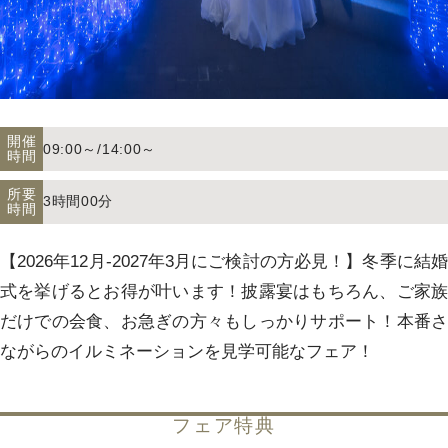
アクセス
よくあるご質問
開催
09:00～/14:00～
時間
所要
3時間00分
時間
お電話でのご予約・お問い合わせ
011-633-1111
【2026年12月-2027年3月にご検討の方必見！】冬季に結婚
TEL.
式を挙げるとお得が叶います！披露宴はもちろん、ご家族
だけでの会食、お急ぎの方々もしっかりサポート！本番さ
平日 11:00-19:00、土日祝 10:00-19:00
ながらのイルミネーションを見学可能なフェア！
フェア特典
プロポーズご検討の方はこちら