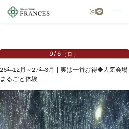
TOP
ブライダルフェア
26年12月～27年3月｜実は
トップ
9/6
（日）
チャペル
26年12月～27年3月｜実は一番お得◆人気会場
まるごと体験
パーティ
料理
ドレス