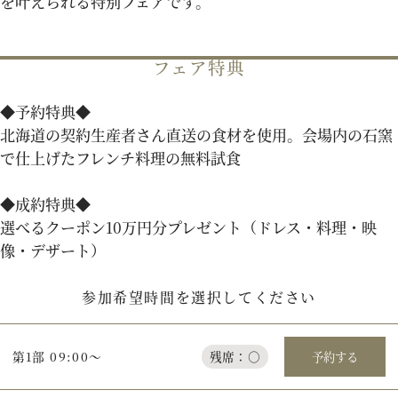
を叶えられる特別フェアです。
パティスリーご利用の方はこちら
フェア特典
◆予約特典◆
来店予約
オンライン相談
北海道の契約生産者さん直送の食材を使用。会場内の石窯
で仕上げたフレンチ料理の無料試食
資料請求
お問い合わせ
◆成約特典◆
選べるクーポン10万円分プレゼント（ドレス・料理・映
プライバシーポリシー
運営会社情報
像・デザート）
参加希望時間を選択してください
第1部 09:00～
残席：○
予約する