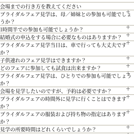
会場までの行き方を教えてください
【北海道フレンチ】北海道の契約生産者さん直送の食材を使
だきます。
ブライダルフェア見学は、母／姉妹との参加も可能でしょ
●お車でお越しの方へ JR札幌駅から約15分 地下鉄西28丁
用。アーティストのライブやイベントでもケータリング実績を
人気のテーマやトレンドを取り入れたアイディアをご紹介。
うか？
目から約3分
最新のトレンドコーディネート体験が可能。
持つ貴田岡シェフの試食をお楽しみください！
1時間半での参加も可能でしょうか？
もちろん可能です。親御様やご家族との参加も歓迎しておりま
●交通機関をご利用の方へ 地下鉄東西線「西28丁目」駅下
個性やテーマに合わせて素敵な空間を作り上げます！ウェディ
結婚式の申込をする場合に必要なものはありますか？
通常、会場見学と試食で3時間程となります。時間内で必要な
す。
200年の歴史ある厳かな雰囲気に包まれる大聖堂で、結婚式の
車 2番出口より徒歩約15分となっております。
ングのテーマやお二人のこだわりを反映させたオリジナルの会
ブライダルフェア見学当日は、車で行っても大丈夫です
お内金と印鑑をお持ちいただいております。都度、プランナー
ご案内にてご対応させて頂きます。
真髄を感じていただける見学ツアー。広大な空間と圧倒的な美
場コーディネートをお楽しみください。
か？
よりご案内させて頂きますのでご安心ください。
３Dプロジェクションマッピングを始め、先輩カップル絶賛の
子供連れのフェア見学はできますか？
しさを誇る大聖堂で、神聖な儀式が執り行われる特別な場所
お車でお越しいただいても大丈夫です。その際は、会場併設の
どのフェアに参加しても試食は出来ますか？
最先端のウェディング演出の数々をご紹介。ゲストと楽しむ演
もちろん可能です。授乳室等もご用意しておりますのでご安心
を、ぜひ実際にご体感ください♪
無料駐車場をご利用下さい。
ブライダルフェア見学は、ひとりでの参加も可能でしょう
「試食」マークのついているフェアにて、シェフ厳選料理の無
出、お姫様のように注目される演出、あなたの理想にあったも
ください。
か？
料試食を行っております。
のをご提案します。
また、お子様連れでのご来館が不安な場合は、オンライン相談
会場を見学したいのですが、予約は必要ですか？
もちろん可能です。おひとり様でのご見学も歓迎しておりま
フェアもご検討下さい。
ブライダルフェアの時間外に見学に行くことはできます
予約制ではございませんが、予約の方優先でご案内をしており
す。
か？
ます。
ブライダルフェアの服装および持ち物の指定はあります
ブライダルフェア開催時間帯での参加が難しい場合は、お電話
事前にご予約頂けますとご希望の日時に見学確実かと存じます
か？
にてお気軽にご相談下さい。
ので、ブライダルフェアページより予約、またはお電話にてお
見学の所要時間はどれくらいでしょうか？
特に指定はございません。服装は普段着でお気軽にお越しく