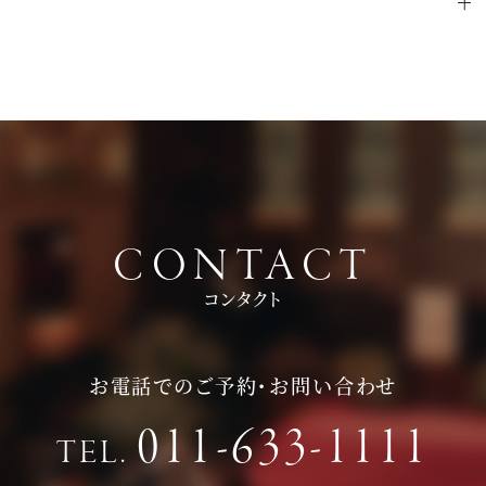
問い合わせください。
ご試食やお見積もり・日程のご提示を含めて３時間程お時間を
ださい。
頂いております。
持ち物は、写真が撮れるもの、筆記用具をお持ちいただけると
お時間に限りがある場合は、短縮も可能ですのでお気軽にお申
ご検討の際に役立つかと思います。
し付けくださいませ。
CONTACT
コンタクト
お電話でのご予約・お問い合わせ
011-633-1111
TEL.