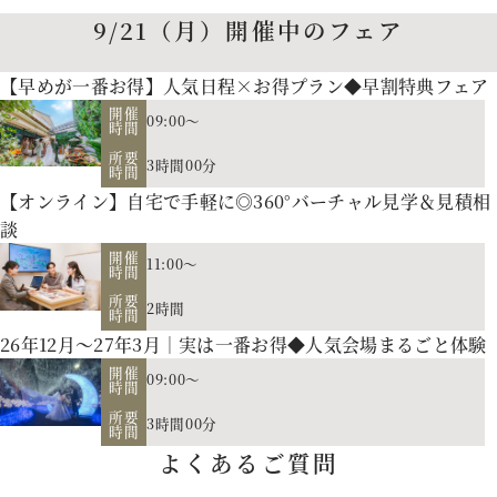
9/21（月）開催中のフェア
【早めが一番お得】人気日程×お得プラン◆早割特典フェア
開催
09:00～
時間
所要
3時間00分
時間
【オンライン】自宅で手軽に◎360°バーチャル見学＆見積相
談
開催
11:00～
時間
所要
2時間
時間
26年12月～27年3月｜実は一番お得◆人気会場まるごと体験
開催
09:00～
時間
所要
3時間00分
時間
お二人の希望に合わせた挙式のスタイル（挙式のみ、披露
よくあるご質問
宴、パーティー等）や予算に応じたプランニングをさせていた