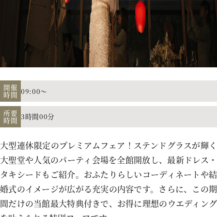
アクセス
よくあるご質問
開催
09:00～
時間
お電話でのご予約・お問い合わせ
所要
3時間00分
時間
011-633-1111
TEL.
大型連休限定のプレミアムフェア！ステンドグラスが輝く
平日 11:00-19:00、土日祝 10:00-19:00
大聖堂や人気のパーティ会場を全館開放し、最新ドレス・
タキシードもご紹介。おふたりらしいコーディネートや結
婚式のイメージが広がる充実の内容です。さらに、この期
間だけの当館最大特典付きで、お得に理想のウエディング
プロポーズご検討の方はこちら