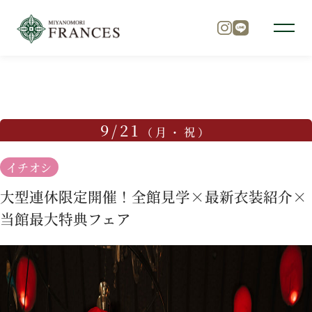
TOP
ブライダルフェア
大型連休限定開催！全館見学×最
トップ
9/21
（月・祝）
チャペル
イチオシ
大型連休限定開催！全館見学×最新衣装紹介×
パーティ
当館最大特典フェア
料理
ドレス