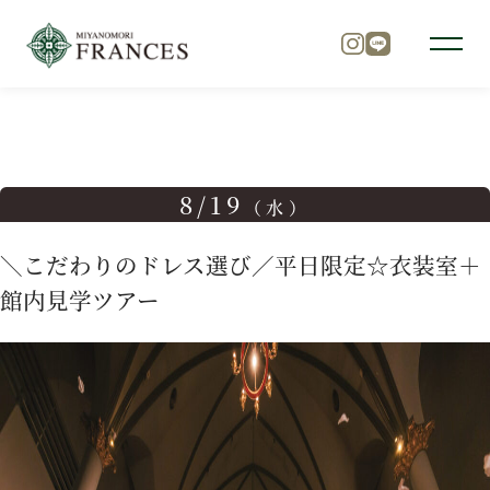
TOP
ブライダルフェア
＼こだわりのドレス選び／平日限定
トップ
8/19
（水）
チャペル
＼こだわりのドレス選び／平日限定☆衣装室＋
館内見学ツアー
パーティ
料理
ドレス