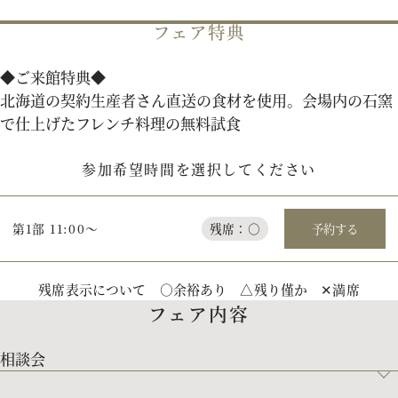
フェア特典
パティスリーご利用の方はこちら
◆ご来館特典◆
北海道の契約生産者さん直送の食材を使用。会場内の石窯
で仕上げたフレンチ料理の無料試食
来店予約
オンライン相談
参加希望時間を選択してください
資料請求
お問い合わせ
第1部 11:00～
残席：○
予約する
プライバシーポリシー
運営会社情報
残席表示について ○余裕あり △残り僅か ✕満席
フェア内容
相談会