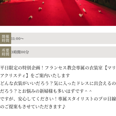
アクセス
よくあるご質問
開催
11:00～
時間
所要
3時間00分
時間
お電話でのご予約・お問い合わせ
011-633-1111
平日限定の特別企画！フランセス教会専属の衣装室【マリ
TEL.
アクリスティ】をご案内いたします
どんな衣装がいいだろう？気に入ったドレスに出会えるの
平日 11:00-19:00、土日祝 10:00-19:00
だろう？とお悩みの新婦様も多いはずです＾＾
ですが、安心してください！専属スタイリストのプロ目線
のご提案もさせていただきます♪
プロポーズご検討の方はこちら