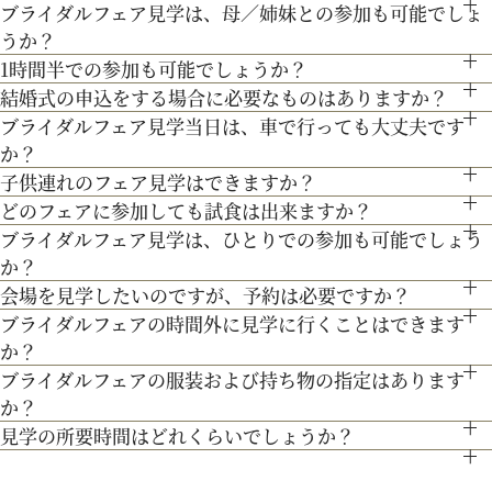
ブライダルフェア見学は、母／姉妹との参加も可能でしょ
●お車でお越しの方へ JR札幌駅から約15分 地下鉄西28丁
ランスから移築。祭壇やパイプオルガン、ステンドグラスなど
うか？
目から約3分
３Dプロジェクションマッピングを始め、先輩カップル絶賛の
も当時のまま。挙式当日の雰囲気をぜひ、体感してみて♪
1時間半での参加も可能でしょうか？
もちろん可能です。親御様やご家族との参加も歓迎しておりま
●交通機関をご利用の方へ 地下鉄東西線「西28丁目」駅下
最先端のウェディング演出の数々をご紹介。ゲストと楽しむ演
結婚式の申込をする場合に必要なものはありますか？
通常、会場見学と試食で3時間程となります。時間内で必要な
す。
専属衣装室『マリアクリスティ』をご案内。夢のような結婚式
車 2番出口より徒歩約15分となっております。
ブライダルフェア見学当日は、車で行っても大丈夫です
出、お姫様のように注目される演出、あなたの理想にあったも
お内金と印鑑をお持ちいただいております。都度、プランナー
ご案内にてご対応させて頂きます。
を彩るドレスを間近でご覧いただける特別な機会です。是非運
か？
のをご提案します。
よりご案内させて頂きますのでご安心ください。
命の1着を見つけてみてください＊
子供連れのフェア見学はできますか？
お車でお越しいただいても大丈夫です。その際は、会場併設の
どのフェアに参加しても試食は出来ますか？
もちろん可能です。授乳室等もご用意しておりますのでご安心
無料駐車場をご利用下さい。
ブライダルフェア見学は、ひとりでの参加も可能でしょう
「試食」マークのついているフェアにて、シェフ厳選料理の無
ください。
か？
料試食を行っております。
また、お子様連れでのご来館が不安な場合は、オンライン相談
会場を見学したいのですが、予約は必要ですか？
もちろん可能です。おひとり様でのご見学も歓迎しておりま
フェアもご検討下さい。
ブライダルフェアの時間外に見学に行くことはできます
予約制ではございませんが、予約の方優先でご案内をしており
す。
か？
ます。
ブライダルフェアの服装および持ち物の指定はあります
ブライダルフェア開催時間帯での参加が難しい場合は、お電話
事前にご予約頂けますとご希望の日時に見学確実かと存じます
か？
にてお気軽にご相談下さい。
ので、ブライダルフェアページより予約、またはお電話にてお
見学の所要時間はどれくらいでしょうか？
特に指定はございません。服装は普段着でお気軽にお越しく
問い合わせください。
ご試食やお見積もり・日程のご提示を含めて３時間程お時間を
ださい。