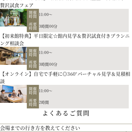
贅沢試食フェア
開催
11:00～
時間
所要
3時間00分
時間
【初来館特典】平日限定☆館内見学＆贅沢試食付きプランニ
ング相談会
開催
11:00～
時間
所要
3時間00分
時間
【オンライン】自宅で手軽に◎360°バーチャル見学＆見積相
会場の説明、ご案内はもちろん、お二人の理想や希望、予算
談
をプロに相談しませんか。空き日程のご案内もさせていただき
開催
11:00～
時間
【北海道フレンチ】北海道の契約生産者さん直送の食材を使
ます。
所要
2時間
用。アーティストのライブやイベントでもケータリング実績を
時間
よくあるご質問
お二人のご招待人数や演出のご希望に合せた披露宴会場をご見
持つ貴田岡シェフの試食をお楽しみください！
学！
会場までの行き方を教えてください
歴史を受け継ぐ本物の教会】200年の歴史を持つ礼拝堂を南フ
リニューアルした宮の森フランセスをご紹介。