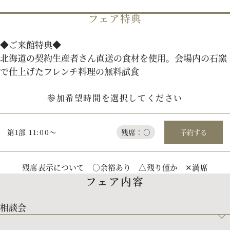
フェア特典
パティスリーご利用の方はこちら
◆ご来館特典◆
北海道の契約生産者さん直送の食材を使用。会場内の石窯
で仕上げたフレンチ料理の無料試食
来店予約
オンライン相談
参加希望時間を選択してください
資料請求
お問い合わせ
第1部 11:00～
残席：○
予約する
プライバシーポリシー
運営会社情報
残席表示について ○余裕あり △残り僅か ✕満席
フェア内容
相談会