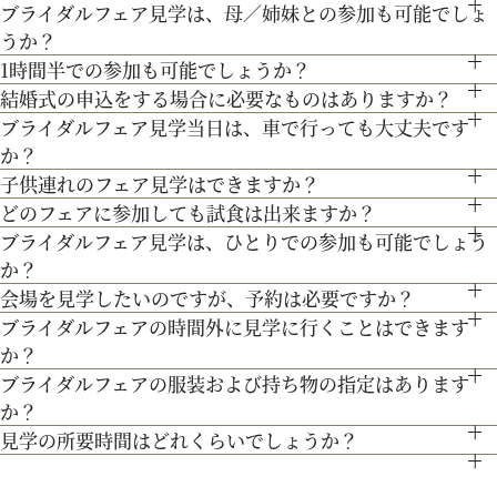
ブライダルフェア見学は、母／姉妹との参加も可能でしょ
●お車でお越しの方へ JR札幌駅から約15分 地下鉄西28丁
ランスから移築。祭壇やパイプオルガン、ステンドグラスなど
うか？
目から約3分
３Dプロジェクションマッピングを始め、先輩カップル絶賛の
も当時のまま。挙式当日の雰囲気をぜひ、体感してみて♪
1時間半での参加も可能でしょうか？
もちろん可能です。親御様やご家族との参加も歓迎しておりま
●交通機関をご利用の方へ 地下鉄東西線「西28丁目」駅下
最先端のウェディング演出の数々をご紹介。ゲストと楽しむ演
結婚式の申込をする場合に必要なものはありますか？
通常、会場見学と試食で3時間程となります。時間内で必要な
す。
専属衣装室『マリアクリスティ』をご案内。夢のような結婚式
車 2番出口より徒歩約15分となっております。
ブライダルフェア見学当日は、車で行っても大丈夫です
出、お姫様のように注目される演出、あなたの理想にあったも
お内金と印鑑をお持ちいただいております。都度、プランナー
ご案内にてご対応させて頂きます。
を彩るドレスを間近でご覧いただける特別な機会です。是非運
か？
のをご提案します。
よりご案内させて頂きますのでご安心ください。
命の1着を見つけてみてください＊
子供連れのフェア見学はできますか？
お車でお越しいただいても大丈夫です。その際は、会場併設の
どのフェアに参加しても試食は出来ますか？
もちろん可能です。授乳室等もご用意しておりますのでご安心
無料駐車場をご利用下さい。
ブライダルフェア見学は、ひとりでの参加も可能でしょう
「試食」マークのついているフェアにて、シェフ厳選料理の無
ください。
か？
料試食を行っております。
また、お子様連れでのご来館が不安な場合は、オンライン相談
会場を見学したいのですが、予約は必要ですか？
もちろん可能です。おひとり様でのご見学も歓迎しておりま
フェアもご検討下さい。
ブライダルフェアの時間外に見学に行くことはできます
予約制ではございませんが、予約の方優先でご案内をしており
す。
か？
ます。
ブライダルフェアの服装および持ち物の指定はあります
ブライダルフェア開催時間帯での参加が難しい場合は、お電話
事前にご予約頂けますとご希望の日時に見学確実かと存じます
か？
にてお気軽にご相談下さい。
ので、ブライダルフェアページより予約、またはお電話にてお
見学の所要時間はどれくらいでしょうか？
特に指定はございません。服装は普段着でお気軽にお越しく
問い合わせください。
ご試食やお見積もり・日程のご提示を含めて３時間程お時間を
ださい。