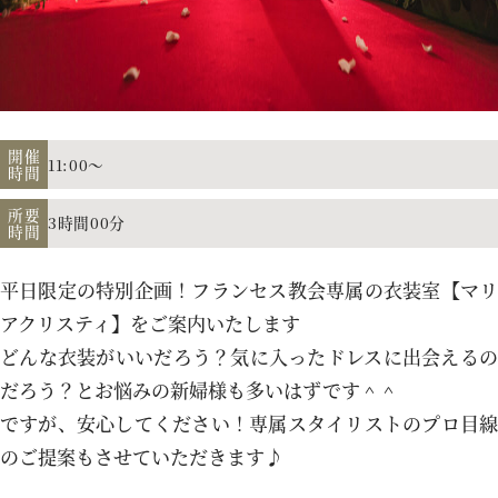
アクセス
よくあるご質問
開催
11:00～
時間
所要
3時間00分
時間
お電話でのご予約・お問い合わせ
011-633-1111
平日限定の特別企画！フランセス教会専属の衣装室【マリ
TEL.
アクリスティ】をご案内いたします
どんな衣装がいいだろう？気に入ったドレスに出会えるの
平日 11:00-19:00、土日祝 10:00-19:00
だろう？とお悩みの新婦様も多いはずです＾＾
ですが、安心してください！専属スタイリストのプロ目線
のご提案もさせていただきます♪
プロポーズご検討の方はこちら