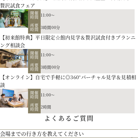
贅沢試食フェア
開催
11:00～
時間
所要
3時間00分
時間
【初来館特典】平日限定☆館内見学＆贅沢試食付きプランニ
ング相談会
開催
11:00～
時間
所要
3時間00分
時間
【オンライン】自宅で手軽に◎360°バーチャル見学＆見積相
会場の説明、ご案内はもちろん、お二人の理想や希望、予算
談
をプロに相談しませんか。空き日程のご案内もさせていただき
開催
11:00～
時間
【北海道フレンチ】北海道の契約生産者さん直送の食材を使
ます。
所要
2時間
用。アーティストのライブやイベントでもケータリング実績を
時間
よくあるご質問
お二人のご招待人数や演出のご希望に合せた披露宴会場をご見
持つ貴田岡シェフの試食をお楽しみください！
学！
会場までの行き方を教えてください
歴史を受け継ぐ本物の教会】200年の歴史を持つ礼拝堂を南フ
リニューアルした宮の森フランセスをご紹介。