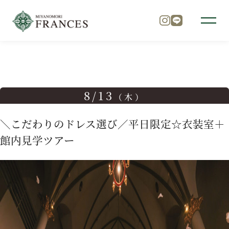
TOP
ブライダルフェア
＼こだわりのドレス選び／平日限定
トップ
8/13
（木）
チャペル
＼こだわりのドレス選び／平日限定☆衣装室＋
館内見学ツアー
パーティ
料理
ドレス