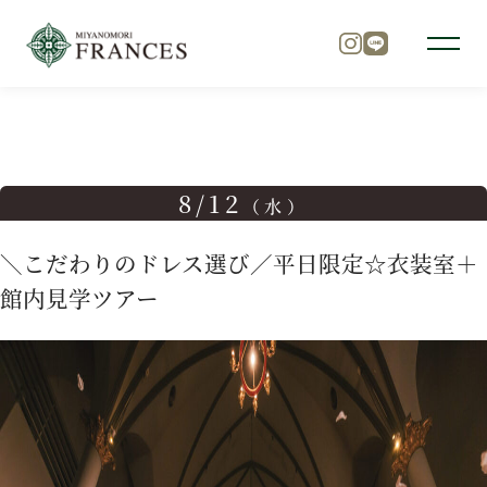
TOP
ブライダルフェア
＼こだわりのドレス選び／平日限定
トップ
8/12
（水）
チャペル
＼こだわりのドレス選び／平日限定☆衣装室＋
館内見学ツアー
パーティ
料理
ドレス