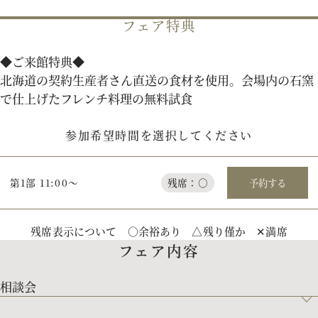
フェア特典
パティスリーご利用の方はこちら
◆ご来館特典◆
北海道の契約生産者さん直送の食材を使用。会場内の石窯
で仕上げたフレンチ料理の無料試食
来店予約
オンライン相談
参加希望時間を選択してください
資料請求
お問い合わせ
第1部 11:00～
残席：○
予約する
プライバシーポリシー
運営会社情報
残席表示について ○余裕あり △残り僅か ✕満席
フェア内容
相談会