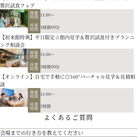
贅沢試食フェア
開催
11:00～
時間
所要
3時間00分
時間
【初来館特典】平日限定☆館内見学＆贅沢試食付きプランニ
ング相談会
開催
11:00～
時間
所要
3時間00分
時間
【オンライン】自宅で手軽に◎360°バーチャル見学＆見積相
会場の説明、ご案内はもちろん、お二人の理想や希望、予算
談
をプロに相談しませんか。空き日程のご案内もさせていただき
開催
11:00～
時間
【北海道フレンチ】北海道の契約生産者さん直送の食材を使
ます。
所要
2時間
用。アーティストのライブやイベントでもケータリング実績を
時間
よくあるご質問
お二人のご招待人数や演出のご希望に合せた披露宴会場をご見
持つ貴田岡シェフの試食をお楽しみください！
学！
会場までの行き方を教えてください
歴史を受け継ぐ本物の教会】200年の歴史を持つ礼拝堂を南フ
リニューアルした宮の森フランセスをご紹介。