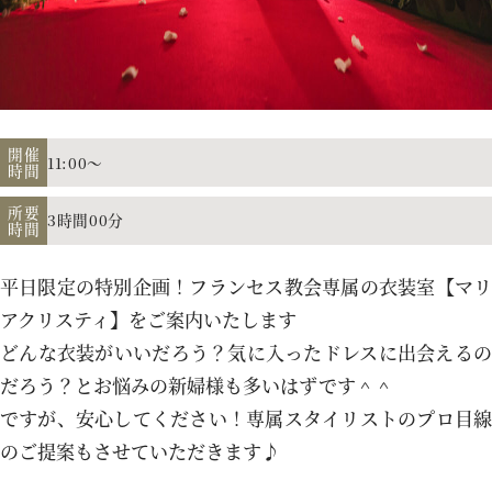
アクセス
よくあるご質問
開催
11:00～
時間
所要
3時間00分
時間
お電話でのご予約・お問い合わせ
011-633-1111
平日限定の特別企画！フランセス教会専属の衣装室【マリ
TEL.
アクリスティ】をご案内いたします
どんな衣装がいいだろう？気に入ったドレスに出会えるの
平日 11:00-19:00、土日祝 10:00-19:00
だろう？とお悩みの新婦様も多いはずです＾＾
ですが、安心してください！専属スタイリストのプロ目線
のご提案もさせていただきます♪
プロポーズご検討の方はこちら