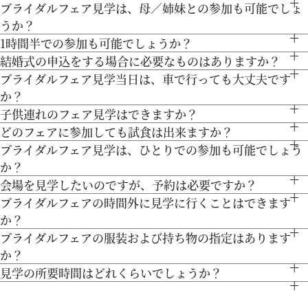
ブライダルフェア見学は、母／姉妹との参加も可能でしょ
●お車でお越しの方へ JR札幌駅から約15分 地下鉄西28丁
ランスから移築。祭壇やパイプオルガン、ステンドグラスなど
うか？
目から約3分
３Dプロジェクションマッピングを始め、先輩カップル絶賛の
も当時のまま。挙式当日の雰囲気をぜひ、体感してみて♪
1時間半での参加も可能でしょうか？
もちろん可能です。親御様やご家族との参加も歓迎しておりま
●交通機関をご利用の方へ 地下鉄東西線「西28丁目」駅下
最先端のウェディング演出の数々をご紹介。ゲストと楽しむ演
結婚式の申込をする場合に必要なものはありますか？
通常、会場見学と試食で3時間程となります。時間内で必要な
す。
専属衣装室『マリアクリスティ』をご案内。夢のような結婚式
車 2番出口より徒歩約15分となっております。
ブライダルフェア見学当日は、車で行っても大丈夫です
出、お姫様のように注目される演出、あなたの理想にあったも
お内金と印鑑をお持ちいただいております。都度、プランナー
ご案内にてご対応させて頂きます。
を彩るドレスを間近でご覧いただける特別な機会です。是非運
か？
のをご提案します。
よりご案内させて頂きますのでご安心ください。
命の1着を見つけてみてください＊
子供連れのフェア見学はできますか？
お車でお越しいただいても大丈夫です。その際は、会場併設の
どのフェアに参加しても試食は出来ますか？
もちろん可能です。授乳室等もご用意しておりますのでご安心
無料駐車場をご利用下さい。
ブライダルフェア見学は、ひとりでの参加も可能でしょう
「試食」マークのついているフェアにて、シェフ厳選料理の無
ください。
か？
料試食を行っております。
また、お子様連れでのご来館が不安な場合は、オンライン相談
会場を見学したいのですが、予約は必要ですか？
もちろん可能です。おひとり様でのご見学も歓迎しておりま
フェアもご検討下さい。
ブライダルフェアの時間外に見学に行くことはできます
予約制ではございませんが、予約の方優先でご案内をしており
す。
か？
ます。
ブライダルフェアの服装および持ち物の指定はあります
ブライダルフェア開催時間帯での参加が難しい場合は、お電話
事前にご予約頂けますとご希望の日時に見学確実かと存じます
か？
にてお気軽にご相談下さい。
ので、ブライダルフェアページより予約、またはお電話にてお
見学の所要時間はどれくらいでしょうか？
特に指定はございません。服装は普段着でお気軽にお越しく
問い合わせください。
ご試食やお見積もり・日程のご提示を含めて３時間程お時間を
ださい。