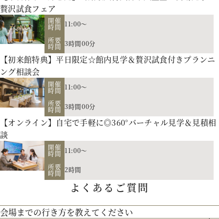
贅沢試食フェア
開催
11:00～
時間
所要
3時間00分
時間
【初来館特典】平日限定☆館内見学＆贅沢試食付きプランニ
ング相談会
開催
11:00～
時間
所要
3時間00分
時間
【オンライン】自宅で手軽に◎360°バーチャル見学＆見積相
会場の説明、ご案内はもちろん、お二人の理想や希望、予算
談
をプロに相談しませんか。空き日程のご案内もさせていただき
開催
11:00～
時間
【北海道フレンチ】北海道の契約生産者さん直送の食材を使
ます。
所要
2時間
用。アーティストのライブやイベントでもケータリング実績を
時間
よくあるご質問
お二人のご招待人数や演出のご希望に合せた披露宴会場をご見
持つ貴田岡シェフの試食をお楽しみください！
学！
会場までの行き方を教えてください
歴史を受け継ぐ本物の教会】200年の歴史を持つ礼拝堂を南フ
リニューアルした宮の森フランセスをご紹介。