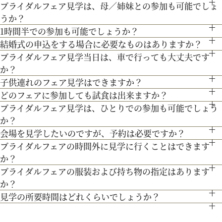
ブライダルフェア見学は、母／姉妹との参加も可能でしょ
●お車でお越しの方へ JR札幌駅から約15分 地下鉄西28丁
ランスから移築。祭壇やパイプオルガン、ステンドグラスなど
うか？
目から約3分
３Dプロジェクションマッピングを始め、先輩カップル絶賛の
も当時のまま。挙式当日の雰囲気をぜひ、体感してみて♪
1時間半での参加も可能でしょうか？
もちろん可能です。親御様やご家族との参加も歓迎しておりま
●交通機関をご利用の方へ 地下鉄東西線「西28丁目」駅下
最先端のウェディング演出の数々をご紹介。ゲストと楽しむ演
結婚式の申込をする場合に必要なものはありますか？
通常、会場見学と試食で3時間程となります。時間内で必要な
す。
専属衣装室『マリアクリスティ』をご案内。夢のような結婚式
車 2番出口より徒歩約15分となっております。
ブライダルフェア見学当日は、車で行っても大丈夫です
出、お姫様のように注目される演出、あなたの理想にあったも
お内金と印鑑をお持ちいただいております。都度、プランナー
ご案内にてご対応させて頂きます。
を彩るドレスを間近でご覧いただける特別な機会です。是非運
か？
のをご提案します。
よりご案内させて頂きますのでご安心ください。
命の1着を見つけてみてください＊
子供連れのフェア見学はできますか？
お車でお越しいただいても大丈夫です。その際は、会場併設の
どのフェアに参加しても試食は出来ますか？
もちろん可能です。授乳室等もご用意しておりますのでご安心
無料駐車場をご利用下さい。
ブライダルフェア見学は、ひとりでの参加も可能でしょう
「試食」マークのついているフェアにて、シェフ厳選料理の無
ください。
か？
料試食を行っております。
また、お子様連れでのご来館が不安な場合は、オンライン相談
会場を見学したいのですが、予約は必要ですか？
もちろん可能です。おひとり様でのご見学も歓迎しておりま
フェアもご検討下さい。
ブライダルフェアの時間外に見学に行くことはできます
予約制ではございませんが、予約の方優先でご案内をしており
す。
か？
ます。
ブライダルフェアの服装および持ち物の指定はあります
ブライダルフェア開催時間帯での参加が難しい場合は、お電話
事前にご予約頂けますとご希望の日時に見学確実かと存じます
か？
にてお気軽にご相談下さい。
ので、ブライダルフェアページより予約、またはお電話にてお
見学の所要時間はどれくらいでしょうか？
特に指定はございません。服装は普段着でお気軽にお越しく
問い合わせください。
ご試食やお見積もり・日程のご提示を含めて３時間程お時間を
ださい。