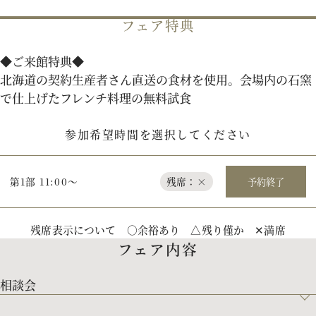
フェア特典
パティスリーご利用の方はこちら
◆ご来館特典◆
北海道の契約生産者さん直送の食材を使用。会場内の石窯
で仕上げたフレンチ料理の無料試食
来店予約
オンライン相談
参加希望時間を選択してください
資料請求
お問い合わせ
第1部 11:00～
残席：×
予約終了
プライバシーポリシー
運営会社情報
残席表示について ○余裕あり △残り僅か ✕満席
フェア内容
相談会