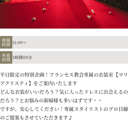
アクセス
よくあるご質問
開催
11:00～
時間
所要
3時間00分
時間
お電話でのご予約・お問い合わせ
011-633-1111
平日限定の特別企画！フランセス教会専属の衣装室【マリ
TEL.
アクリスティ】をご案内いたします
どんな衣装がいいだろう？気に入ったドレスに出会えるの
平日 11:00-19:00、土日祝 10:00-19:00
だろう？とお悩みの新婦様も多いはずです＾＾
ですが、安心してください！専属スタイリストのプロ目線
のご提案もさせていただきます♪
プロポーズご検討の方はこちら