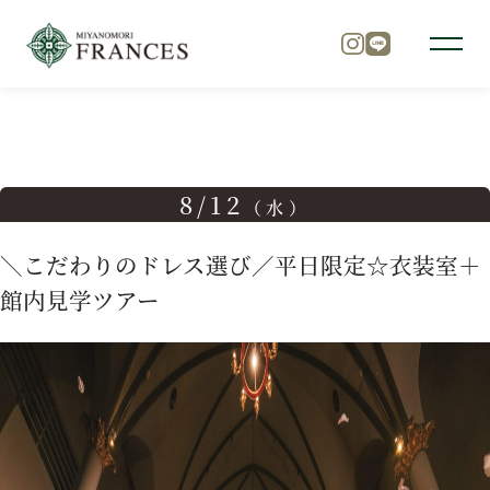
TOP
ブライダルフェア
＼こだわりのドレス選び／平日限定
トップ
8/12
（水）
チャペル
＼こだわりのドレス選び／平日限定☆衣装室＋
館内見学ツアー
パーティ
料理
ドレス