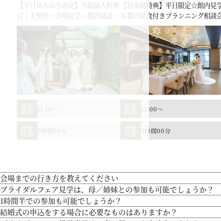
【平日休みの方必見】当館最大特典
【初来館特典】平日限定☆館内見
付｜大聖堂×会場見学×贅沢試食フ
＆贅沢試食付きプランニング相談
ェア
会場の説明、ご案内はもちろん、お二人の理想や希望、予算をプロに相談しません
開催
開催
11:00～
11:00～
時間
時間
ます。
所要
所要
3時間00分
3時間00分
時間
時間
【北海道フレンチ】北海道の契約生産者さん直送の食材を使用。アーティストのラ
つ貴田岡シェフの試食をお楽しみください！
お二人のご招待人数や演出のご希望に合せた披露宴会場をご見学！
リニューアルした宮の森フランセスをご紹介。
会場までの行き方を教えてください
ブライダルフェア見学は、母／姉妹との参加も可能でしょうか？
●お車でお越しの方へ JR札幌駅から約15分 地下鉄西28丁目から約3分
歴史を受け継ぐ本物の教会】200年の歴史を持つ礼拝堂を南フランスから移築。祭
1時間半での参加も可能でしょうか？
●交通機関をご利用の方へ 地下鉄東西線「西28丁目」駅下車 2番出口より徒歩約
もちろん可能です。親御様やご家族との参加も歓迎しております。
も当時のまま。挙式当日の雰囲気をぜひ、体感してみて♪
結婚式の申込をする場合に必要なものはありますか？
通常、会場見学と試食で3時間程となります。時間内で必要なご案内にてご対応さ