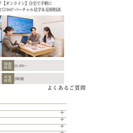
学
【オンライン】自宅で手軽に
会
◎360°バーチャル見学＆見積相談
か。空き日程のご案内もさせていただき
開催
11:00～
時間
所要
2時間
時間
イブやイベントでもケータリング実績を持
よくあるご質問
壇やパイプオルガン、ステンドグラスなど
15分となっております。
せて頂きます。