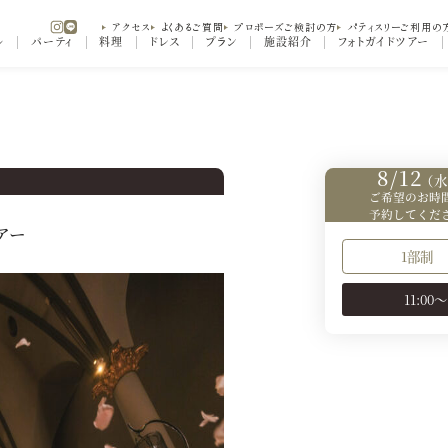
アクセス
よくあるご質問
プロポーズご検討の方
パティスリーご利用の
ル
パーティ
料理
ドレス
プラン
施設紹介
フォトガイドツアー
アー
8/12
（水
ご希望のお時
予約してくだ
アー
1部制
11:00～