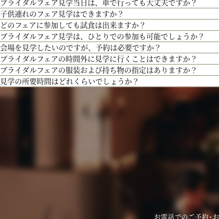
ブライダルフェア見学当日は、車で行っても大丈夫ですか？
お内金と印鑑をお持ちいただいております。都度、プランナーよりご案内させて頂
３Dプロジェクションマッピングを始め、先輩カップル絶賛の最先端のウェディン
子供連れのフェア見学はできますか？
お車でお越しいただいても大丈夫です。その際は、会場併設の無料駐車場をご利用
出、お姫様のように注目される演出、あなたの理想にあったものをご提案します。
どのフェアに参加しても試食は出来ますか？
もちろん可能です。授乳室等もご用意しておりますのでご安心ください。
専属衣装室『マリアクリスティ』をご案内。夢のような結婚式を彩るドレスを間近
ブライダルフェア見学は、ひとりでの参加も可能でしょうか？
また、お子様連れでのご来館が不安な場合は、オンライン相談フェアもご検討下さ
「試食」マークのついているフェアにて、シェフ厳選料理の無料試食を行っており
命の1着を見つけてみてください＊
会場を見学したいのですが、予約は必要ですか？
もちろん可能です。おひとり様でのご見学も歓迎しております。
ブライダルフェアの時間外に見学に行くことはできますか？
予約制ではございませんが、予約の方優先でご案内をしております。
ブライダルフェアの服装および持ち物の指定はありますか？
事前にご予約頂けますとご希望の日時に見学確実かと存じますので、ブライダルフ
ブライダルフェア開催時間帯での参加が難しい場合は、お電話にてお気軽にご相談
見学の所要時間はどれくらいでしょうか？
問い合わせください。
特に指定はございません。服装は普段着でお気軽にお越しください。
持ち物は、写真が撮れるもの、筆記用具をお持ちいただけるとご検討の際に役立つ
ご試食やお見積もり・日程のご提示を含めて３時間程お時間を頂いております。
お時間に限りがある場合は、短縮も可能ですのでお気軽にお申し付けくださいませ
お電話でのご予約・