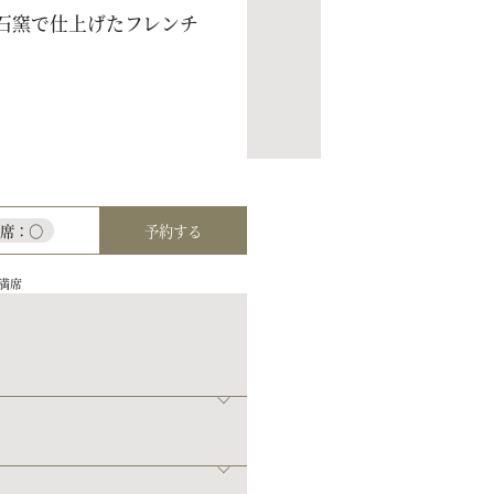
石窯で仕上げたフレンチ
予約する
残席：○
満席