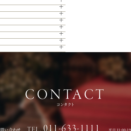
きますのでご安心ください。
グ演出の数々をご紹介。ゲストと楽しむ演
下さい。
でご覧いただける特別な機会です。是非運
い。
ます。
ェアページより予約、またはお電話にてお
下さい。
かと思います。
。
CONTACT
コンタクト
011-633-1111
TEL.
お問い合わせ
平日 11:00-1