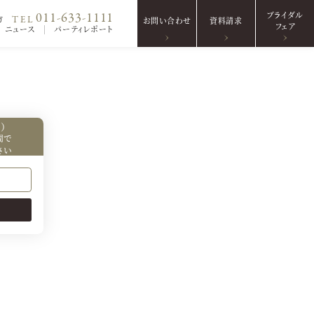
ブライダル
011-633-1111
TEL
方
お問い合わせ
資料請求
フェア
ニュース
パーティレポート
）
間で
さい