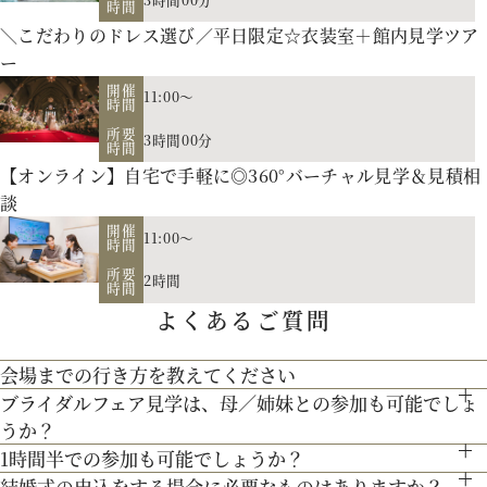
時間
＼こだわりのドレス選び／平日限定☆衣装室＋館内見学ツア
ー
開催
11:00～
時間
所要
3時間00分
時間
【オンライン】自宅で手軽に◎360°バーチャル見学＆見積相
談
開催
11:00～
時間
会場の説明、ご案内はもちろん、お二人の理想や希望、予算
所要
2時間
をプロに相談しませんか。空き日程のご案内もさせていただき
時間
よくあるご質問
【北海道フレンチ】北海道の契約生産者さん直送の食材を使
ます。
用。アーティストのライブやイベントでもケータリング実績を
会場までの行き方を教えてください
お二人のご招待人数や演出のご希望に合せた披露宴会場をご見
持つ貴田岡シェフの試食をお楽しみください！
ブライダルフェア見学は、母／姉妹との参加も可能でしょ
●お車でお越しの方へ JR札幌駅から約15分 地下鉄西28丁
学！
うか？
目から約3分
【歴史を受け継ぐ本物の教会】200年の歴史を持つ礼拝堂を南
リニューアルした宮の森フランセスをご紹介。
1時間半での参加も可能でしょうか？
もちろん可能です。親御様やご家族との参加も歓迎しておりま
●交通機関をご利用の方へ 地下鉄東西線「西28丁目」駅下
フランスから移築。祭壇やパイプオルガン、ステンドグラスな
結婚式の申込をする場合に必要なものはありますか？