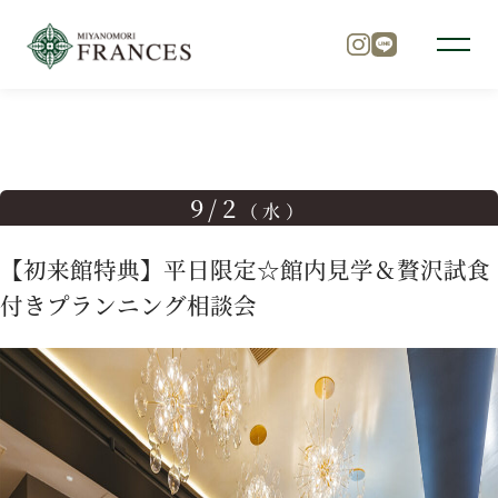
TOP
ブライダルフェア
【初来館特典】平日限定☆館内見学
トップ
9/2
（水）
チャペル
【初来館特典】平日限定☆館内見学＆贅沢試食
付きプランニング相談会
パーティ
料理
ドレス