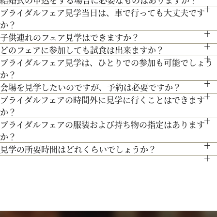
通常、会場見学と試食で3時間程となります。時間内で必要な
す。
車 2番出口より徒歩約15分となっております。
３Dプロジェクションマッピングを始め、先輩カップル絶賛の
ブライダルフェア見学当日は、車で行っても大丈夫です
ども当時のまま。挙式当日の雰囲気をぜひ、体感してみて♪
お内金と印鑑をお持ちいただいております。都度、プランナー
ご案内にてご対応させて頂きます。
か？
最先端のウェディング演出の数々をご紹介。ゲストと楽しむ演
よりご案内させて頂きますのでご安心ください。
子供連れのフェア見学はできますか？
お車でお越しいただいても大丈夫です。その際は、会場併設の
出、お姫様のように注目される演出、あなたの理想にあったも
どのフェアに参加しても試食は出来ますか？
もちろん可能です。授乳室等もご用意しておりますのでご安心
無料駐車場をご利用下さい。
のをご提案します。
ブライダルフェア見学は、ひとりでの参加も可能でしょう
「試食」マークのついているフェアにて、シェフ厳選料理の無
ください。
か？
料試食を行っております。
また、お子様連れでのご来館が不安な場合は、オンライン相談
会場を見学したいのですが、予約は必要ですか？
もちろん可能です。おひとり様でのご見学も歓迎しておりま
フェアもご検討下さい。
ブライダルフェアの時間外に見学に行くことはできます
予約制ではございませんが、予約の方優先でご案内をしており
す。
か？
ます。
ブライダルフェアの服装および持ち物の指定はあります
ブライダルフェア開催時間帯での参加が難しい場合は、お電話
事前にご予約頂けますとご希望の日時に見学確実かと存じます
か？
にてお気軽にご相談下さい。
ので、ブライダルフェアページより予約、またはお電話にてお
見学の所要時間はどれくらいでしょうか？
特に指定はございません。服装は普段着でお気軽にお越しく
問い合わせください。
ご試食やお見積もり・日程のご提示を含めて３時間程お時間を
ださい。
頂いております。
持ち物は、写真が撮れるもの、筆記用具をお持ちいただけると
お時間に限りがある場合は、短縮も可能ですのでお気軽にお申
ご検討の際に役立つかと思います。
し付けくださいませ。