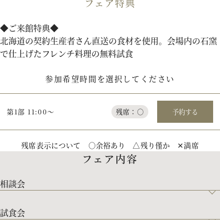
フェア特典
パティスリーご利用の方はこちら
◆ご来館特典◆
北海道の契約生産者さん直送の食材を使用。会場内の石窯
で仕上げたフレンチ料理の無料試食
来店予約
オンライン相談
参加希望時間を選択してください
資料請求
お問い合わせ
第1部 11:00～
残席：○
予約する
プライバシーポリシー
運営会社情報
残席表示について ○余裕あり △残り僅か ✕満席
フェア内容
相談会
試食会