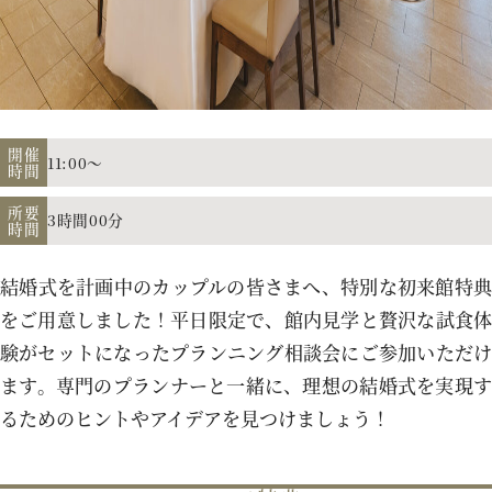
アクセス
よくあるご質問
開催
11:00～
時間
所要
3時間00分
時間
お電話でのご予約・お問い合わせ
011-633-1111
結婚式を計画中のカップルの皆さまへ、特別な初来館特典
TEL.
をご用意しました！平日限定で、館内見学と贅沢な試食体
験がセットになったプランニング相談会にご参加いただけ
平日 11:00-19:00、土日祝 10:00-19:00
ます。専門のプランナーと一緒に、理想の結婚式を実現す
るためのヒントやアイデアを見つけましょう！
プロポーズご検討の方はこちら