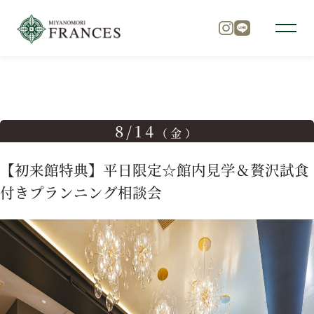
TOP
ブライダルフェア
【初来館特典】平日限定☆館内見学
トップ
8/14
（金）
チャペル
【初来館特典】平日限定☆館内見学＆贅沢試食
付きプランニング相談会
パーティ
料理
ドレス