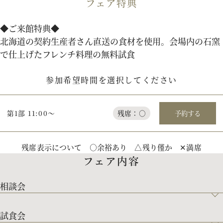
フェア特典
パティスリーご利用の方はこちら
◆ご来館特典◆
北海道の契約生産者さん直送の食材を使用。会場内の石窯
で仕上げたフレンチ料理の無料試食
来店予約
オンライン相談
参加希望時間を選択してください
資料請求
お問い合わせ
第1部 11:00～
残席：○
予約する
プライバシーポリシー
運営会社情報
残席表示について ○余裕あり △残り僅か ✕満席
フェア内容
相談会
試食会