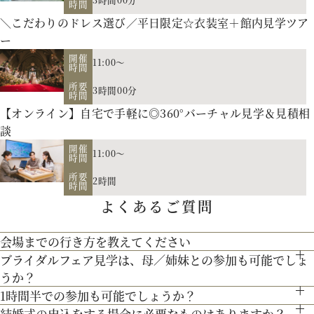
時間
＼こだわりのドレス選び／平日限定☆衣装室＋館内見学ツア
ー
開催
11:00～
時間
所要
3時間00分
時間
【オンライン】自宅で手軽に◎360°バーチャル見学＆見積相
談
開催
11:00～
時間
会場の説明、ご案内はもちろん、お二人の理想や希望、予算
所要
2時間
をプロに相談しませんか。空き日程のご案内もさせていただき
時間
よくあるご質問
【北海道フレンチ】北海道の契約生産者さん直送の食材を使
ます。
用。アーティストのライブやイベントでもケータリング実績を
会場までの行き方を教えてください
お二人のご招待人数や演出のご希望に合せた披露宴会場をご見
持つ貴田岡シェフの試食をお楽しみください！
ブライダルフェア見学は、母／姉妹との参加も可能でしょ
●お車でお越しの方へ JR札幌駅から約15分 地下鉄西28丁
学！
うか？
目から約3分
【歴史を受け継ぐ本物の教会】200年の歴史を持つ礼拝堂を南
リニューアルした宮の森フランセスをご紹介。
1時間半での参加も可能でしょうか？
もちろん可能です。親御様やご家族との参加も歓迎しておりま
●交通機関をご利用の方へ 地下鉄東西線「西28丁目」駅下
フランスから移築。祭壇やパイプオルガン、ステンドグラスな
結婚式の申込をする場合に必要なものはありますか？