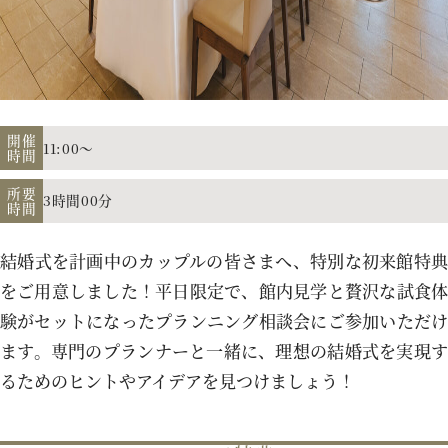
アクセス
よくあるご質問
開催
11:00～
時間
所要
3時間00分
時間
お電話でのご予約・お問い合わせ
011-633-1111
結婚式を計画中のカップルの皆さまへ、特別な初来館特典
TEL.
をご用意しました！平日限定で、館内見学と贅沢な試食体
験がセットになったプランニング相談会にご参加いただけ
平日 11:00-19:00、土日祝 10:00-19:00
ます。専門のプランナーと一緒に、理想の結婚式を実現す
るためのヒントやアイデアを見つけましょう！
プロポーズご検討の方はこちら