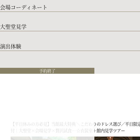
会場コーディネート
大聖堂見学
演出体験
予約終了
【平日休みの方必見】当館最大特典
＼こだわりのドレス選び／平日限
付｜大聖堂×会場見学×贅沢試食フ
☆衣装室＋館内見学ツアー
ェア