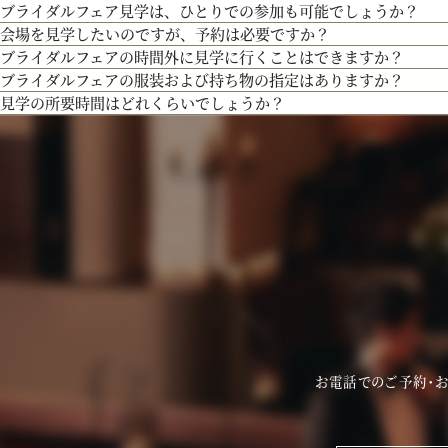
ブライダルフェア見学は、ひとりでの参加も可能でしょうか？
３Dプロジェクションマッピングを始め、先輩カップル絶賛の最先端のウェディン
また、お子様連れでのご来館が不安な場合は、オンライン相談フェアもご検討下さ
「試食」マークのついているフェアにて、シェフ厳選料理の無料試食を行っており
会場を見学したいのですが、予約は必要ですか？
出、お姫様のように注目される演出、あなたの理想にあったものをご提案します。
もちろん可能です。おひとり様でのご見学も歓迎しております。
ブライダルフェアの時間外に見学に行くことはできますか？
予約制ではございませんが、予約の方優先でご案内をしております。
ブライダルフェアの服装および持ち物の指定はありますか？
事前にご予約頂けますとご希望の日時に見学確実かと存じますので、ブライダルフ
ブライダルフェア開催時間帯での参加が難しい場合は、お電話にてお気軽にご相談
見学の所要時間はどれくらいでしょうか？
問い合わせください。
特に指定はございません。服装は普段着でお気軽にお越しください。
持ち物は、写真が撮れるもの、筆記用具をお持ちいただけるとご検討の際に役立つ
ご試食やお見積もり・日程のご提示を含めて３時間程お時間を頂いております。
お時間に限りがある場合は、短縮も可能ですのでお気軽にお申し付けくださいませ
お電話でのご予約・