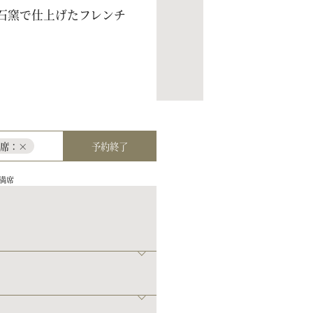
石窯で仕上げたフレンチ
予約終了
残席：×
満席