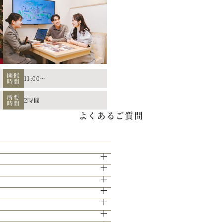
開催
11:00～
時間
所要
2時間
時間
か。空き日程のご案内もさせていただき
よくあるご質問
イブやイベントでもケータリング実績を持
15分となっております。
せて頂きます。
きますのでご安心ください。
祭壇やパイプオルガン、ステンドグラスな
下さい。