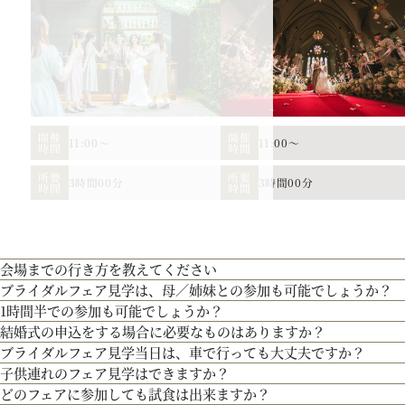
開催
開催
11:00～
11:00～
時間
時間
所要
所要
3時間00分
3時間00分
時間
時間
会場の説明、ご案内はもちろん、お二人の理想や希望、予算をプロに相談しません
ます。
【北海道フレンチ】北海道の契約生産者さん直送の食材を使用。アーティストのラ
つ貴田岡シェフの試食をお楽しみください！
会場までの行き方を教えてください
ブライダルフェア見学は、母／姉妹との参加も可能でしょうか？
●お車でお越しの方へ JR札幌駅から約15分 地下鉄西28丁目から約3分
お二人のご招待人数や演出のご希望に合せた披露宴会場をご見学！
1時間半での参加も可能でしょうか？
●交通機関をご利用の方へ 地下鉄東西線「西28丁目」駅下車 2番出口より徒歩約
もちろん可能です。親御様やご家族との参加も歓迎しております。
リニューアルした宮の森フランセスをご紹介。
結婚式の申込をする場合に必要なものはありますか？
通常、会場見学と試食で3時間程となります。時間内で必要なご案内にてご対応さ
ブライダルフェア見学当日は、車で行っても大丈夫ですか？
お内金と印鑑をお持ちいただいております。都度、プランナーよりご案内させて頂
【歴史を受け継ぐ本物の教会】200年の歴史を持つ礼拝堂を南フランスから移築。
子供連れのフェア見学はできますか？
お車でお越しいただいても大丈夫です。その際は、会場併設の無料駐車場をご利用
ども当時のまま。挙式当日の雰囲気をぜひ、体感してみて♪
どのフェアに参加しても試食は出来ますか？
もちろん可能です。授乳室等もご用意しておりますのでご安心ください。