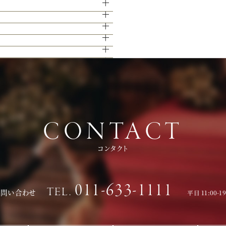
グ演出の数々をご紹介。ゲストと楽しむ演
い。
ます。
ェアページより予約、またはお電話にてお
下さい。
かと思います。
。
CONTACT
コンタクト
011-633-1111
TEL.
お問い合わせ
平日 11:00-1