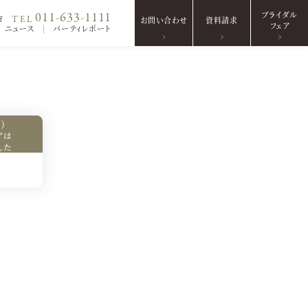
ブライダル
011-633-1111
TEL
方
お問い合わせ
資料請求
フェア
ニュース
パーティレポート
）
アは
した