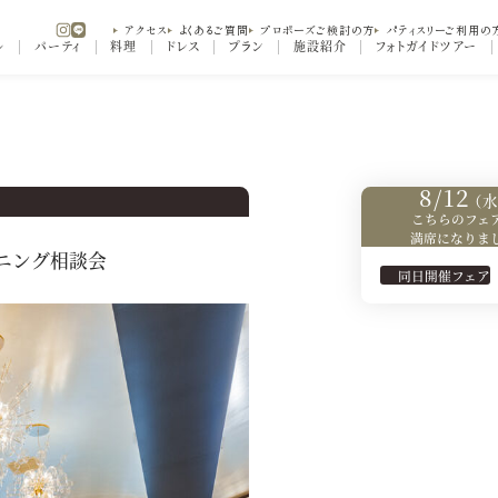
アクセス
よくあるご質問
プロポーズご検討の方
パティスリーご利用の
ル
パーティ
料理
ドレス
プラン
施設紹介
フォトガイドツアー
ニング相談会
8/12
（水
こちらのフェ
満席になりま
ニング相談会
同日開催フェア