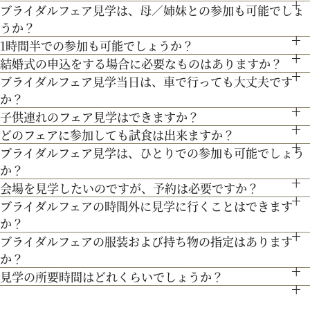
ブライダルフェア見学は、母／姉妹との参加も可能でしょ
●お車でお越しの方へ JR札幌駅から約15分 地下鉄西28丁
うか？
目から約3分
200年の歴史ある厳かな雰囲気に包まれる大聖堂で、結婚式の
1時間半での参加も可能でしょうか？
もちろん可能です。親御様やご家族との参加も歓迎しておりま
●交通機関をご利用の方へ 地下鉄東西線「西28丁目」駅下
真髄を感じていただける見学ツアー。広大な空間と圧倒的な美
結婚式の申込をする場合に必要なものはありますか？
通常、会場見学と試食で3時間程となります。時間内で必要な
す。
３Dプロジェクションマッピングを始め、先輩カップル絶賛の
車 2番出口より徒歩約15分となっております。
しさを誇る大聖堂で、神聖な儀式が執り行われる特別な場所
ブライダルフェア見学当日は、車で行っても大丈夫です
お内金と印鑑をお持ちいただいております。都度、プランナー
ご案内にてご対応させて頂きます。
最先端のウェディング演出の数々をご紹介。ゲストと楽しむ演
を、ぜひ実際にご体感ください♪
か？
専属衣装室『マリアクリスティ』をご案内。夢のような結婚式
よりご案内させて頂きますのでご安心ください。
出、お姫様のように注目される演出、あなたの理想にあったも
子供連れのフェア見学はできますか？
お車でお越しいただいても大丈夫です。その際は、会場併設の
を彩るドレスを間近でご覧いただける特別な機会です。是非運
どのフェアに参加しても試食は出来ますか？
もちろん可能です。授乳室等もご用意しておりますのでご安心
のをご提案します。
無料駐車場をご利用下さい。
命の1着を見つけてみてください＊
ブライダルフェア見学は、ひとりでの参加も可能でしょう
「試食」マークのついているフェアにて、シェフ厳選料理の無
ください。
か？
料試食を行っております。
また、お子様連れでのご来館が不安な場合は、オンライン相談
会場を見学したいのですが、予約は必要ですか？
もちろん可能です。おひとり様でのご見学も歓迎しておりま
フェアもご検討下さい。
ブライダルフェアの時間外に見学に行くことはできます
予約制ではございませんが、予約の方優先でご案内をしており
す。
か？
最新のトレンドコーディネート体験が可能。
ます。
ブライダルフェアの服装および持ち物の指定はあります
ブライダルフェア開催時間帯での参加が難しい場合は、お電話
個性やテーマに合わせて素敵な空間を作り上げます！ウェディ
事前にご予約頂けますとご希望の日時に見学確実かと存じます
か？
にてお気軽にご相談下さい。
ングのテーマやお二人のこだわりを反映させたオリジナルの会
ので、ブライダルフェアページより予約、またはお電話にてお
見学の所要時間はどれくらいでしょうか？
特に指定はございません。服装は普段着でお気軽にお越しく
場コーディネートをお楽しみください。
問い合わせください。
ご試食やお見積もり・日程のご提示を含めて３時間程お時間を
ださい。