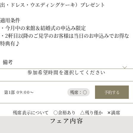
出・ドレス・ウエディングケーキ）プレゼント
適用条件
・今月中の来館＆結婚式の申込み限定
・2軒目以降のご見学のお客様は当日のお申込みでお得な
特典有♪
備考
参加希望時間を選択してください
【見学当日の申込がお得】事前にご家族と結婚式の希望日程を相談
のうえでお越しいただくのがオススメです！
第1部 09:00～
残席：○
予約する
残席表示について ○余裕あり △残り僅か ✕満席
フェア内容