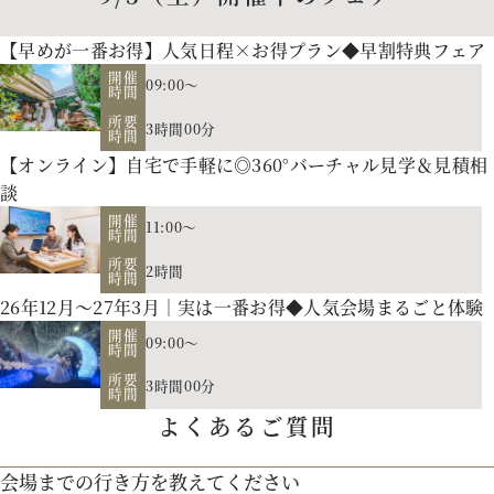
【早めが一番お得】人気日程×お得プラン◆早割特典フェア
開催
09:00～
時間
所要
3時間00分
時間
【オンライン】自宅で手軽に◎360°バーチャル見学＆見積相
談
開催
11:00～
時間
所要
2時間
時間
26年12月～27年3月｜実は一番お得◆人気会場まるごと体験
開催
09:00～
お二人の希望に合わせた挙式のスタイル（挙式のみ、披露
時間
所要
宴、パーティー等）や予算に応じたプランニングをさせていた
3時間00分
時間
【北海道フレンチ】北海道の契約生産者さん直送の食材を使
だきます。
よくあるご質問
用。アーティストのライブやイベントでもケータリング実績を
人気のテーマやトレンドを取り入れたアイディアをご紹介。
会場までの行き方を教えてください
持つ貴田岡シェフの試食をお楽しみください！