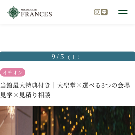
TOP
ブライダルフェア
当館最大特典付き｜大聖堂×選べる
トップ
9/5
（土）
チャペル
イチオシ
当館最大特典付き｜大聖堂×選べる3つの会場
パーティ
見学×見積り相談
料理
ドレス