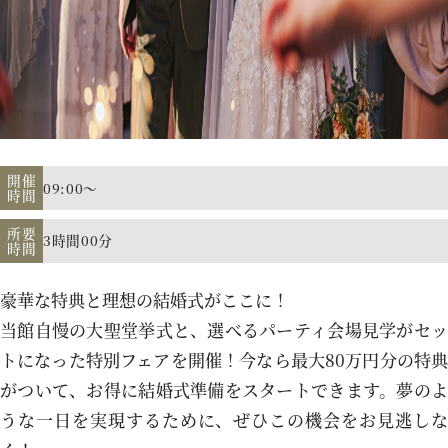
アクセス
よくあるご質問
開催
09:00～
時間
お電話でのご予約・お問い合わせ
所要
3時間00分
時間
011-633-1111
TEL.
豪華な特典と理想の結婚式がここに！
平日 11:00-19:00、土日祝 10:00-19:00
当館自慢の大聖堂挙式と、選べるパーティ会場見学がセッ
トになった特別フェアを開催！今なら最大80万円分の特典
がついて、お得に結婚式準備をスタートできます。夢のよ
うな一日を実現するために、ぜひこの機会をお見逃しな
プロポーズご検討の方はこちら