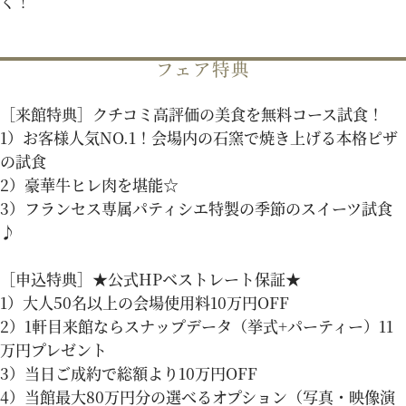
く！
パティスリーご利用の方はこちら
フェア特典
［来館特典］クチコミ高評価の美食を無料コース試食！
来店予約
オンライン相談
1）お客様人気NO.1！会場内の石窯で焼き上げる本格ピザ
の試食
資料請求
お問い合わせ
2）豪華牛ヒレ肉を堪能☆
3）フランセス専属パティシエ特製の季節のスイーツ試食
♪
プライバシーポリシー
運営会社情報
［申込特典］★公式HPベストレート保証★
1）大人50名以上の会場使用料10万円OFF
2）1軒目来館ならスナップデータ（挙式+パーティー）11
万円プレゼント
3）当日ご成約で総額より10万円OFF
4）当館最大80万円分の選べるオプション（写真・映像演