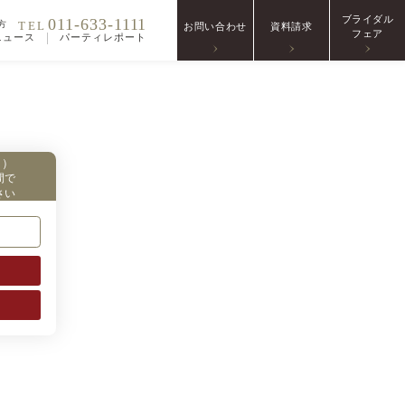
ブライダル
011-633-1111
TEL
方
お問い合わせ
資料請求
フェア
ニュース
パーティレポート
日）
間で
さい
～
～