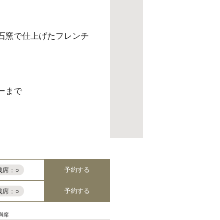
石窯で仕上げたフレンチ
ーまで
予約する
残席：○
予約する
残席：○
満席