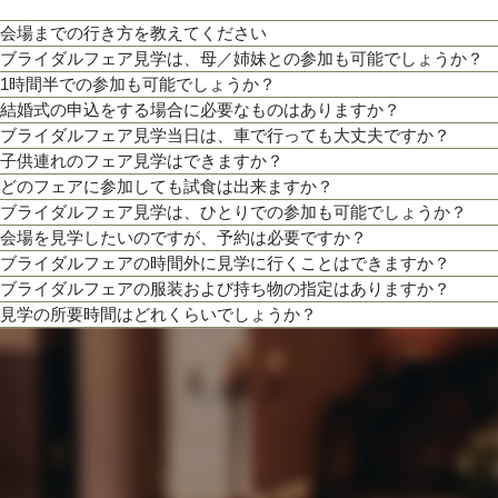
【北海道フレンチ】北海道の契約生産者さん直送の食材を使用。アーティストのラ
つ貴田岡シェフの試食をお楽しみください！
会場までの行き方を教えてください
ブライダルフェア見学は、母／姉妹との参加も可能でしょうか？
●お車でお越しの方へ JR札幌駅から約15分 地下鉄西28丁目から約3分
1時間半での参加も可能でしょうか？
●交通機関をご利用の方へ 地下鉄東西線「西28丁目」駅下車 2番出口より徒歩約
もちろん可能です。親御様やご家族との参加も歓迎しております。
結婚式の申込をする場合に必要なものはありますか？
通常、会場見学と試食で3時間程となります。時間内で必要なご案内にてご対応さ
ブライダルフェア見学当日は、車で行っても大丈夫ですか？
お内金と印鑑をお持ちいただいております。都度、プランナーよりご案内させて頂
200年の歴史ある厳かな雰囲気に包まれる大聖堂で、結婚式の真髄を感じていただ
子供連れのフェア見学はできますか？
お車でお越しいただいても大丈夫です。その際は、会場併設の無料駐車場をご利用
しさを誇る大聖堂で、神聖な儀式が執り行われる特別な場所を、ぜひ実際にご体感
どのフェアに参加しても試食は出来ますか？
もちろん可能です。授乳室等もご用意しておりますのでご安心ください。
ブライダルフェア見学は、ひとりでの参加も可能でしょうか？
３Dプロジェクションマッピングを始め、先輩カップル絶賛の最先端のウェディン
また、お子様連れでのご来館が不安な場合は、オンライン相談フェアもご検討下さ
「試食」マークのついているフェアにて、シェフ厳選料理の無料試食を行っており
会場を見学したいのですが、予約は必要ですか？
出、お姫様のように注目される演出、あなたの理想にあったものをご提案します。
もちろん可能です。おひとり様でのご見学も歓迎しております。
ブライダルフェアの時間外に見学に行くことはできますか？
予約制ではございませんが、予約の方優先でご案内をしております。
ブライダルフェアの服装および持ち物の指定はありますか？
事前にご予約頂けますとご希望の日時に見学確実かと存じますので、ブライダルフ
ブライダルフェア開催時間帯での参加が難しい場合は、お電話にてお気軽にご相談
見学の所要時間はどれくらいでしょうか？
問い合わせください。
特に指定はございません。服装は普段着でお気軽にお越しください。
持ち物は、写真が撮れるもの、筆記用具をお持ちいただけるとご検討の際に役立つ
ご試食やお見積もり・日程のご提示を含めて３時間程お時間を頂いております。
お時間に限りがある場合は、短縮も可能ですのでお気軽にお申し付けくださいませ
最新のトレンドコーディネート体験が可能。
個性やテーマに合わせて素敵な空間を作り上げます！ウェディングのテーマやお二