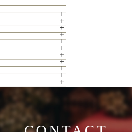
イブやイベントでもケータリング実績を持
15分となっております。
せて頂きます。
きますのでご安心ください。
ける見学ツアー。広大な空間と圧倒的な美
下さい。
ください♪
グ演出の数々をご紹介。ゲストと楽しむ演
い。
ます。
ェアページより予約、またはお電話にてお
下さい。
かと思います。
。
CONTACT
人のこだわりを反映させたオリジナルの会