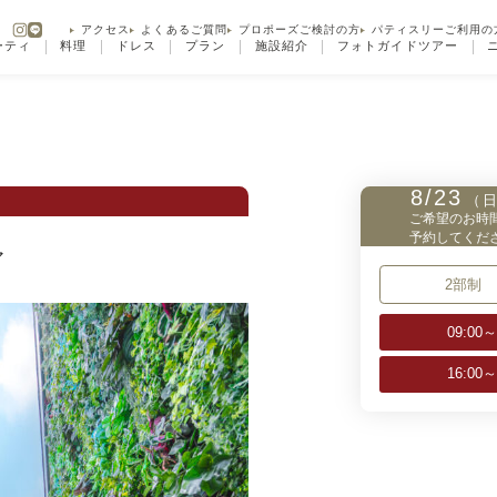
アクセス
よくあるご質問
プロポーズご検討の方
パティスリーご利用の
ーティ
料理
ドレス
プラン
施設紹介
フォトガイドツアー
フェア
8/23
（
ご希望のお時
予約してくだ
ア
2部制
09:00
16:00