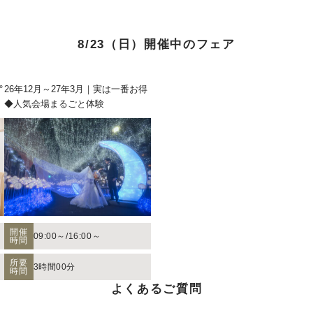
8/23（日）開催中のフェア
°
26年12月～27年3月｜実は一番お得
◆人気会場まるごと体験
開催
09:00～
/
16:00～
時間
所要
3時間00分
時間
算に応じたプランニングをさせていただき
よくあるご質問