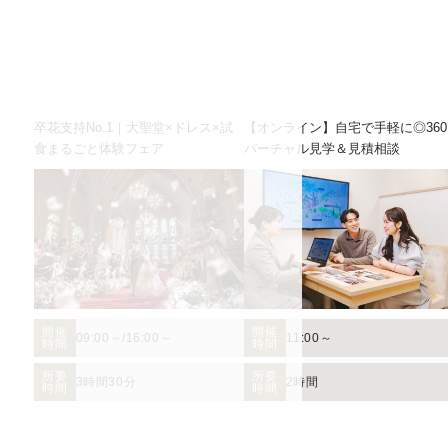
卒花支持No.1｜大聖堂×ドレス×試
【オンライン】自宅で手軽に◎360
食まるごと体験フェア
バーチャル見学＆見積相談
開催
開催
09:00～
/
16:00～
11:00～
時間
時間
所要
所要
3時間30分
2時間
時間
時間
お二人の希望に合わせた挙式のスタイル（挙式のみ、披露宴、パーティー等）や予
ます。
人気のテーマやトレンドを取り入れたアイディアをご紹介。