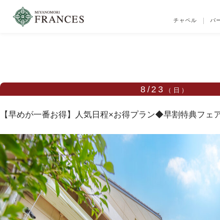
チャペル
パ
TOP
ブライダルフェア
【早めが一番お得】人気日程×お得プラン◆早割特典
8/23
（日）
【早めが一番お得】人気日程×お得プラン◆早割特典フェ