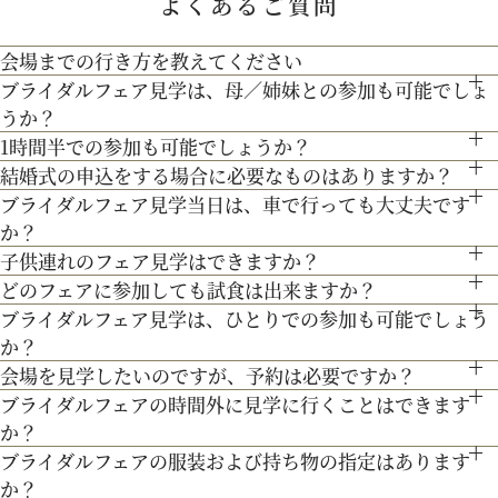
よくあるご質問
宴、パーティー等）や予算に応じたプランニングをさせていた
会場までの行き方を教えてください
【北海道フレンチ】北海道の契約生産者さん直送の食材を使
だきます。
ブライダルフェア見学は、母／姉妹との参加も可能でしょ
●お車でお越しの方へ JR札幌駅から約15分 地下鉄西28丁
用。アーティストのライブやイベントでもケータリング実績を
人気のテーマやトレンドを取り入れたアイディアをご紹介。
うか？
目から約3分
持つ貴田岡シェフの試食をお楽しみください！
1時間半での参加も可能でしょうか？
もちろん可能です。親御様やご家族との参加も歓迎しておりま
●交通機関をご利用の方へ 地下鉄東西線「西28丁目」駅下
結婚式の申込をする場合に必要なものはありますか？
通常、会場見学と試食で3時間程となります。時間内で必要な
す。
200年の歴史ある厳かな雰囲気に包まれる大聖堂で、結婚式の
車 2番出口より徒歩約15分となっております。
ブライダルフェア見学当日は、車で行っても大丈夫です
お内金と印鑑をお持ちいただいております。都度、プランナー
ご案内にてご対応させて頂きます。
真髄を感じていただける見学ツアー。広大な空間と圧倒的な美
か？
よりご案内させて頂きますのでご安心ください。
３Dプロジェクションマッピングを始め、先輩カップル絶賛の
子供連れのフェア見学はできますか？
しさを誇る大聖堂で、神聖な儀式が執り行われる特別な場所
お車でお越しいただいても大丈夫です。その際は、会場併設の
どのフェアに参加しても試食は出来ますか？
最先端のウェディング演出の数々をご紹介。ゲストと楽しむ演
もちろん可能です。授乳室等もご用意しておりますのでご安心
を、ぜひ実際にご体感ください♪
無料駐車場をご利用下さい。
ブライダルフェア見学は、ひとりでの参加も可能でしょう
「試食」マークのついているフェアにて、シェフ厳選料理の無
出、お姫様のように注目される演出、あなたの理想にあったも
ください。
か？
料試食を行っております。
のをご提案します。
また、お子様連れでのご来館が不安な場合は、オンライン相談
会場を見学したいのですが、予約は必要ですか？
もちろん可能です。おひとり様でのご見学も歓迎しておりま
フェアもご検討下さい。
ブライダルフェアの時間外に見学に行くことはできます
予約制ではございませんが、予約の方優先でご案内をしており
す。
か？
ます。
ブライダルフェアの服装および持ち物の指定はあります
ブライダルフェア開催時間帯での参加が難しい場合は、お電話
事前にご予約頂けますとご希望の日時に見学確実かと存じます
か？
にてお気軽にご相談下さい。