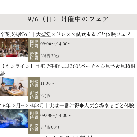
9/6（日）開催中のフェア
卒花支持No.1｜大聖堂×ドレス×試食まるごと体験フェア
開催
09:00～
/
14:00～
時間
所要
3時間30分
時間
【オンライン】自宅で手軽に◎360°バーチャル見学＆見積相
談
開催
11:00～
時間
所要
2時間
時間
26年12月～27年3月｜実は一番お得◆人気会場まるごと体験
開催
09:00～
/
14:00～
時間
所要
3時間00分
時間
お二人の希望に合わせた挙式のスタイル（挙式のみ、披露