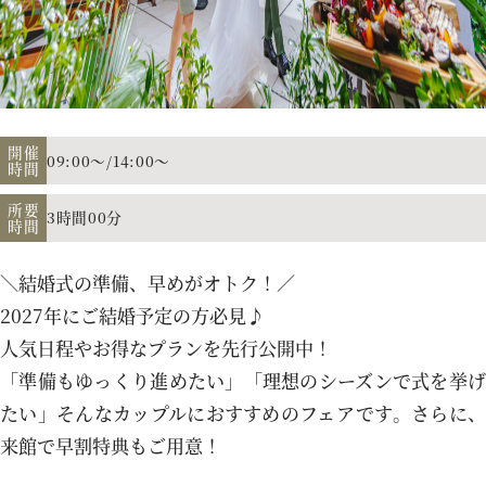
アクセス
よくあるご質問
開催
09:00～/14:00～
時間
所要
3時間00分
時間
お電話でのご予約・お問い合わせ
011-633-1111
＼結婚式の準備、早めがオトク！／
TEL.
2027年にご結婚予定の方必見♪
人気日程やお得なプランを先行公開中！
平日 11:00-19:00、土日祝 10:00-19:00
「準備もゆっくり進めたい」「理想のシーズンで式を挙げ
たい」そんなカップルにおすすめのフェアです。さらに、
来館で早割特典もご用意！
プロポーズご検討の方はこちら