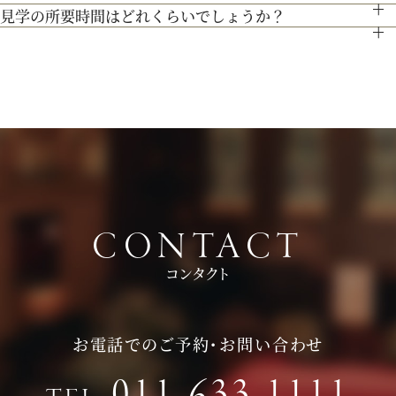
最新のトレンドコーディネート体験が可能。
ので、ブライダルフェアページより予約、またはお電話にてお
見学の所要時間はどれくらいでしょうか？
特に指定はございません。服装は普段着でお気軽にお越しく
個性やテーマに合わせて素敵な空間を作り上げます！ウェディ
問い合わせください。
ご試食やお見積もり・日程のご提示を含めて３時間程お時間を
ださい。
ングのテーマやお二人のこだわりを反映させたオリジナルの会
頂いております。
持ち物は、写真が撮れるもの、筆記用具をお持ちいただけると
場コーディネートをお楽しみください。
お時間に限りがある場合は、短縮も可能ですのでお気軽にお申
ご検討の際に役立つかと思います。
し付けくださいませ。
CONTACT
コンタクト
お電話でのご予約・お問い合わせ