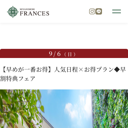
TOP
ブライダルフェア
【早めが一番お得】人気日程×お得
トップ
9/6
（日）
チャペル
【早めが一番お得】人気日程×お得プラン◆早
割特典フェア
パーティ
料理
ドレス