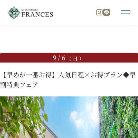
TOP
ブライダルフェア
【早めが一番お得】人気日程×お得
トップ
9/6
（日）
チャペル
【早めが一番お得】人気日程×お得プラン◆早
割特典フェア
パーティ
料理
ドレス