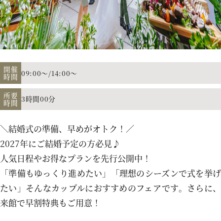
アクセス
よくあるご質問
開催
09:00～/14:00～
時間
所要
3時間00分
時間
お電話でのご予約・お問い合わせ
011-633-1111
＼結婚式の準備、早めがオトク！／
TEL.
2027年にご結婚予定の方必見♪
人気日程やお得なプランを先行公開中！
平日 11:00-19:00、土日祝 10:00-19:00
「準備もゆっくり進めたい」「理想のシーズンで式を挙げ
たい」そんなカップルにおすすめのフェアです。さらに、
来館で早割特典もご用意！
プロポーズご検討の方はこちら