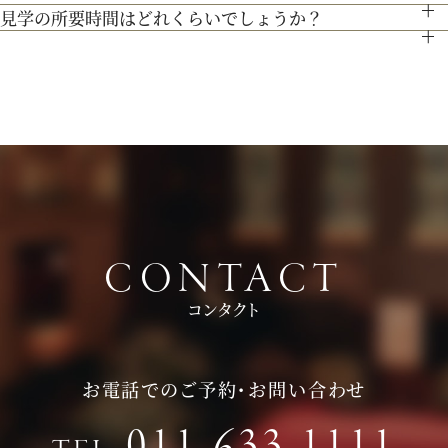
最新のトレンドコーディネート体験が可能。
ので、ブライダルフェアページより予約、またはお電話にてお
見学の所要時間はどれくらいでしょうか？
特に指定はございません。服装は普段着でお気軽にお越しく
個性やテーマに合わせて素敵な空間を作り上げます！ウェディ
問い合わせください。
ご試食やお見積もり・日程のご提示を含めて３時間程お時間を
ださい。
ングのテーマやお二人のこだわりを反映させたオリジナルの会
頂いております。
持ち物は、写真が撮れるもの、筆記用具をお持ちいただけると
場コーディネートをお楽しみください。
お時間に限りがある場合は、短縮も可能ですのでお気軽にお申
ご検討の際に役立つかと思います。
し付けくださいませ。
CONTACT
コンタクト
お電話でのご予約・お問い合わせ