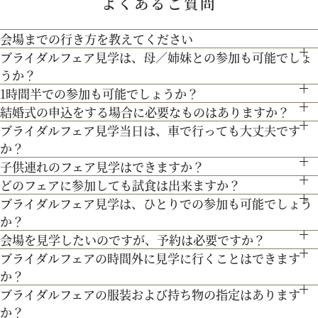
よくあるご質問
宴、パーティー等）や予算に応じたプランニングをさせていた
会場までの行き方を教えてください
【北海道フレンチ】北海道の契約生産者さん直送の食材を使
だきます。
ブライダルフェア見学は、母／姉妹との参加も可能でしょ
●お車でお越しの方へ JR札幌駅から約15分 地下鉄西28丁
用。アーティストのライブやイベントでもケータリング実績を
人気のテーマやトレンドを取り入れたアイディアをご紹介。
うか？
目から約3分
持つ貴田岡シェフの試食をお楽しみください！
1時間半での参加も可能でしょうか？
もちろん可能です。親御様やご家族との参加も歓迎しておりま
●交通機関をご利用の方へ 地下鉄東西線「西28丁目」駅下
結婚式の申込をする場合に必要なものはありますか？
通常、会場見学と試食で3時間程となります。時間内で必要な
す。
200年の歴史ある厳かな雰囲気に包まれる大聖堂で、結婚式の
車 2番出口より徒歩約15分となっております。
ブライダルフェア見学当日は、車で行っても大丈夫です
お内金と印鑑をお持ちいただいております。都度、プランナー
ご案内にてご対応させて頂きます。
真髄を感じていただける見学ツアー。広大な空間と圧倒的な美
か？
よりご案内させて頂きますのでご安心ください。
３Dプロジェクションマッピングを始め、先輩カップル絶賛の
子供連れのフェア見学はできますか？
しさを誇る大聖堂で、神聖な儀式が執り行われる特別な場所
お車でお越しいただいても大丈夫です。その際は、会場併設の
どのフェアに参加しても試食は出来ますか？
最先端のウェディング演出の数々をご紹介。ゲストと楽しむ演
もちろん可能です。授乳室等もご用意しておりますのでご安心
を、ぜひ実際にご体感ください♪
無料駐車場をご利用下さい。
ブライダルフェア見学は、ひとりでの参加も可能でしょう
「試食」マークのついているフェアにて、シェフ厳選料理の無
出、お姫様のように注目される演出、あなたの理想にあったも
ください。
か？
料試食を行っております。
のをご提案します。
また、お子様連れでのご来館が不安な場合は、オンライン相談
会場を見学したいのですが、予約は必要ですか？
もちろん可能です。おひとり様でのご見学も歓迎しておりま
フェアもご検討下さい。
ブライダルフェアの時間外に見学に行くことはできます
予約制ではございませんが、予約の方優先でご案内をしており
す。
か？
ます。
ブライダルフェアの服装および持ち物の指定はあります
ブライダルフェア開催時間帯での参加が難しい場合は、お電話
事前にご予約頂けますとご希望の日時に見学確実かと存じます
か？
にてお気軽にご相談下さい。