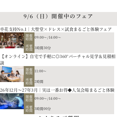
9/6（日）開催中のフェア
卒花支持No.1｜大聖堂×ドレス×試食まるごと体験フェア
開催
09:00～
/
14:00～
時間
所要
3時間30分
時間
【オンライン】自宅で手軽に◎360°バーチャル見学＆見積相
談
開催
11:00～
時間
所要
2時間
時間
26年12月～27年3月｜実は一番お得◆人気会場まるごと体験
開催
09:00～
/
14:00～
時間
所要
3時間00分
時間
お二人の希望に合わせた挙式のスタイル（挙式のみ、披露