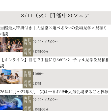
8/11（火）開催中のフェア
当館最大特典付き｜大聖堂×選べる3つの会場見学×見積り
相談
開催
09:00～
/
15:00～
時間
所要
3時間00分
時間
【オンライン】自宅で手軽に◎360°バーチャル見学＆見積相
談
開催
11:00～
時間
所要
2時間
時間
26年12月～27年3月｜実は一番お得◆人気会場まるごと体験
開催
09:00～
/
15:00～
時間
所要
3時間00分
お二人の希望に合わせた挙式のスタイル（挙式のみ、披露
時間