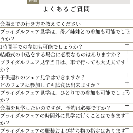
よくあるご質問
宴、パーティー等）や予算に応じたプランニングをさせていた
【北海道フレンチ】北海道の契約生産者さん直送の食材を使
だきます。
会場までの行き方を教えてください
用。アーティストのライブやイベントでもケータリング実績を
人気のテーマやトレンドを取り入れたアイディアをご紹介。
ブライダルフェア見学は、母／姉妹との参加も可能でしょ
●お車でお越しの方へ JR札幌駅から約15分 地下鉄西28丁
持つ貴田岡シェフの試食をお楽しみください！
うか？
目から約3分
1時間半での参加も可能でしょうか？
もちろん可能です。親御様やご家族との参加も歓迎しておりま
●交通機関をご利用の方へ 地下鉄東西線「西28丁目」駅下
200年の歴史ある厳かな雰囲気に包まれる大聖堂で、結婚式の
結婚式の申込をする場合に必要なものはありますか？
通常、会場見学と試食で3時間程となります。時間内で必要な
す。
車 2番出口より徒歩約15分となっております。
真髄を感じていただける見学ツアー。広大な空間と圧倒的な美
ブライダルフェア見学当日は、車で行っても大丈夫です
お内金と印鑑をお持ちいただいております。都度、プランナー
ご案内にてご対応させて頂きます。
３Dプロジェクションマッピングを始め、先輩カップル絶賛の
か？
しさを誇る大聖堂で、神聖な儀式が執り行われる特別な場所
よりご案内させて頂きますのでご安心ください。
子供連れのフェア見学はできますか？
最先端のウェディング演出の数々をご紹介。ゲストと楽しむ演
お車でお越しいただいても大丈夫です。その際は、会場併設の
を、ぜひ実際にご体感ください♪
どのフェアに参加しても試食は出来ますか？
もちろん可能です。授乳室等もご用意しておりますのでご安心
出、お姫様のように注目される演出、あなたの理想にあったも
無料駐車場をご利用下さい。
ブライダルフェア見学は、ひとりでの参加も可能でしょう
「試食」マークのついているフェアにて、シェフ厳選料理の無
ください。
のをご提案します。
か？
料試食を行っております。
また、お子様連れでのご来館が不安な場合は、オンライン相談
会場を見学したいのですが、予約は必要ですか？
もちろん可能です。おひとり様でのご見学も歓迎しておりま
フェアもご検討下さい。
ブライダルフェアの時間外に見学に行くことはできます
予約制ではございませんが、予約の方優先でご案内をしており
す。
か？
ます。
ブライダルフェアの服装および持ち物の指定はあります
ブライダルフェア開催時間帯での参加が難しい場合は、お電話