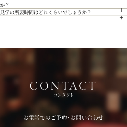
事前にご予約頂けますとご希望の日時に見学確実かと存じます
最新のトレンドコーディネート体験が可能。
か？
にてお気軽にご相談下さい。
ので、ブライダルフェアページより予約、またはお電話にてお
個性やテーマに合わせて素敵な空間を作り上げます！ウェディ
見学の所要時間はどれくらいでしょうか？
特に指定はございません。服装は普段着でお気軽にお越しく
問い合わせください。
ングのテーマやお二人のこだわりを反映させたオリジナルの会
ご試食やお見積もり・日程のご提示を含めて３時間程お時間を
ださい。
場コーディネートをお楽しみください。
頂いております。
持ち物は、写真が撮れるもの、筆記用具をお持ちいただけると
お時間に限りがある場合は、短縮も可能ですのでお気軽にお申
ご検討の際に役立つかと思います。
し付けくださいませ。
CONTACT
コンタクト
お電話でのご予約・お問い合わせ