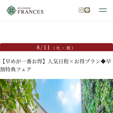
TOP
ブライダルフェア
【早めが一番お得】人気日程×お得
トップ
8/11
（火・祝）
チャペル
【早めが一番お得】人気日程×お得プラン◆早
割特典フェア
パーティ
料理
ドレス