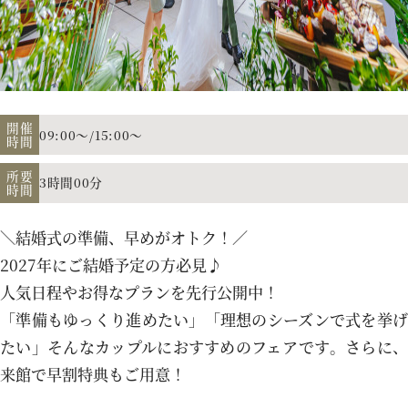
アクセス
よくあるご質問
開催
09:00～/15:00～
時間
所要
3時間00分
時間
お電話でのご予約・お問い合わせ
011-633-1111
＼結婚式の準備、早めがオトク！／
TEL.
2027年にご結婚予定の方必見♪
人気日程やお得なプランを先行公開中！
平日 11:00-19:00、土日祝 10:00-19:00
「準備もゆっくり進めたい」「理想のシーズンで式を挙げ
たい」そんなカップルにおすすめのフェアです。さらに、
来館で早割特典もご用意！
プロポーズご検討の方はこちら