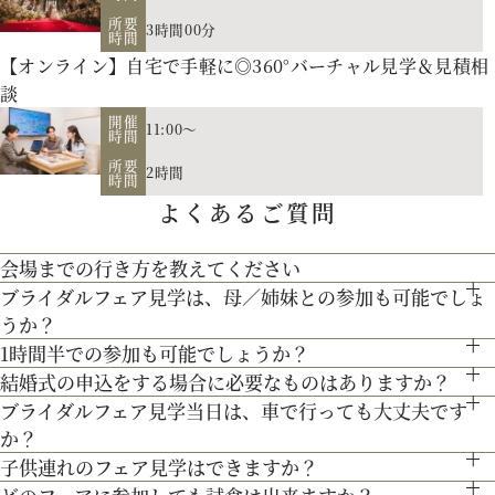
所要
3時間00分
時間
【オンライン】自宅で手軽に◎360°バーチャル見学＆見積相
談
開催
11:00～
時間
お二人の希望に合わせた挙式のスタイル（挙式のみ、披露
所要
2時間
宴、パーティー等）や予算に応じたプランニングをさせていた
時間
よくあるご質問
【北海道フレンチ】北海道の契約生産者さん直送の食材を使
だきます。
用。アーティストのライブやイベントでもケータリング実績を
人気のテーマやトレンドを取り入れたアイディアをご紹介。
会場までの行き方を教えてください
最新のトレンドコーディネート体験が可能。
持つ貴田岡シェフの試食をお楽しみください！
ブライダルフェア見学は、母／姉妹との参加も可能でしょ
●お車でお越しの方へ JR札幌駅から約15分 地下鉄西28丁
個性やテーマに合わせて素敵な空間を作り上げます！ウェディ
うか？
目から約3分
200年の歴史ある厳かな雰囲気に包まれる大聖堂で、結婚式の
ングのテーマやお二人のこだわりを反映させたオリジナルの会
1時間半での参加も可能でしょうか？
もちろん可能です。親御様やご家族との参加も歓迎しておりま
●交通機関をご利用の方へ 地下鉄東西線「西28丁目」駅下
真髄を感じていただける見学ツアー。広大な空間と圧倒的な美
結婚式の申込をする場合に必要なものはありますか？
場コーディネートをお楽しみください。
通常、会場見学と試食で3時間程となります。時間内で必要な
す。
車 2番出口より徒歩約15分となっております。
３Dプロジェクションマッピングを始め、先輩カップル絶賛の
ブライダルフェア見学当日は、車で行っても大丈夫です
しさを誇る大聖堂で、神聖な儀式が執り行われる特別な場所
お内金と印鑑をお持ちいただいております。都度、プランナー
ご案内にてご対応させて頂きます。
か？
最先端のウェディング演出の数々をご紹介。ゲストと楽しむ演
を、ぜひ実際にご体感ください♪
よりご案内させて頂きますのでご安心ください。
子供連れのフェア見学はできますか？
お車でお越しいただいても大丈夫です。その際は、会場併設の
出、お姫様のように注目される演出、あなたの理想にあったも