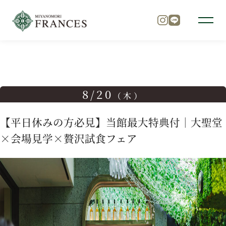
TOP
ブライダルフェア
【平日休みの方必見】当館最大特典
トップ
8/20
（木）
チャペル
【平日休みの方必見】当館最大特典付｜大聖堂
×会場見学×贅沢試食フェア
パーティ
料理
ドレス