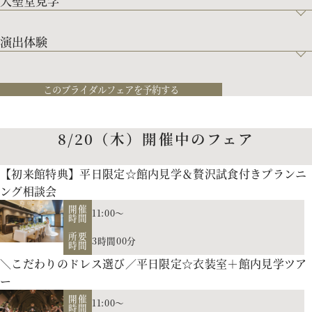
大聖堂見学
演出体験
このブライダルフェアを予約する
8/20（木）開催中のフェア
【初来館特典】平日限定☆館内見学＆贅沢試食付きプランニ
ング相談会
開催
11:00～
時間
所要
3時間00分
時間
＼こだわりのドレス選び／平日限定☆衣装室＋館内見学ツア
ー
開催
11:00～
時間