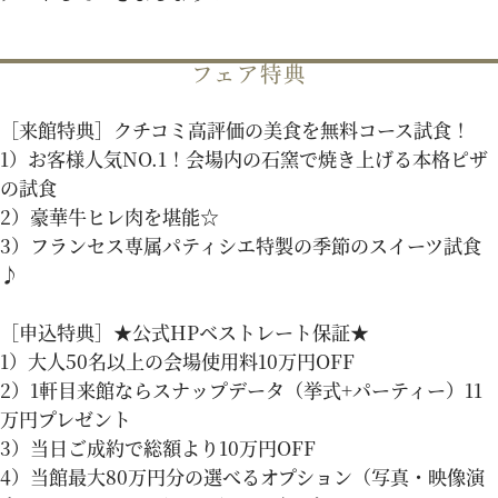
パティスリーご利用の方はこちら
フェア特典
［来館特典］クチコミ高評価の美食を無料コース試食！
来店予約
オンライン相談
1）お客様人気NO.1！会場内の石窯で焼き上げる本格ピザ
の試食
2）豪華牛ヒレ肉を堪能☆
資料請求
お問い合わせ
3）フランセス専属パティシエ特製の季節のスイーツ試食
♪
プライバシーポリシー
運営会社情報
［申込特典］★公式HPベストレート保証★
1）大人50名以上の会場使用料10万円OFF
2）1軒目来館ならスナップデータ（挙式+パーティー）11
万円プレゼント
3）当日ご成約で総額より10万円OFF
4）当館最大80万円分の選べるオプション（写真・映像演