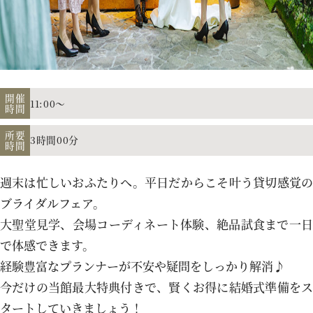
アクセス
よくあるご質問
開催
11:00～
時間
所要
3時間00分
時間
お電話でのご予約・お問い合わせ
011-633-1111
週末は忙しいおふたりへ。平日だからこそ叶う貸切感覚の
TEL.
ブライダルフェア。
大聖堂見学、会場コーディネート体験、絶品試食まで一日
平日 11:00-19:00、土日祝 10:00-19:00
で体感できます。
経験豊富なプランナーが不安や疑問をしっかり解消♪
今だけの当館最大特典付きで、賢くお得に結婚式準備をス
プロポーズご検討の方はこちら
タートしていきましょう！