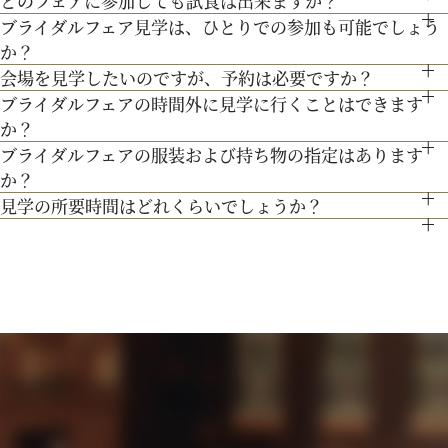
どのフェアに参加しても試食は出来ますか？
もちろん可能です。授乳室等もご用意しておりますのでご安心
無料駐車場をご利用下さい。
のをご提案します。
ブライダルフェア見学は、ひとりでの参加も可能でしょう
「試食」マークのついているフェアにて、シェフ厳選料理の無
ください。
か？
料試食を行っております。
また、お子様連れでのご来館が不安な場合は、オンライン相談
会場を見学したいのですが、予約は必要ですか？
もちろん可能です。おひとり様でのご見学も歓迎しておりま
フェアもご検討下さい。
ブライダルフェアの時間外に見学に行くことはできます
予約制ではございませんが、予約の方優先でご案内をしており
す。
か？
ます。
ブライダルフェアの服装および持ち物の指定はあります
ブライダルフェア開催時間帯での参加が難しい場合は、お電話
事前にご予約頂けますとご希望の日時に見学確実かと存じます
か？
にてお気軽にご相談下さい。
ので、ブライダルフェアページより予約、またはお電話にてお
見学の所要時間はどれくらいでしょうか？
特に指定はございません。服装は普段着でお気軽にお越しく
問い合わせください。
ご試食やお見積もり・日程のご提示を含めて３時間程お時間を
ださい。
頂いております。
持ち物は、写真が撮れるもの、筆記用具をお持ちいただけると
お時間に限りがある場合は、短縮も可能ですのでお気軽にお申
ご検討の際に役立つかと思います。
し付けくださいませ。