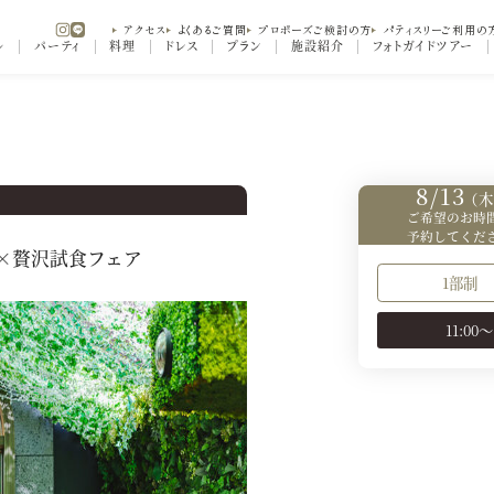
アクセス
よくあるご質問
プロポーズご検討の方
パティスリーご利用の
ル
パーティ
料理
ドレス
プラン
施設紹介
フォトガイドツアー
×贅沢試食フェア
8/13
（木
ご希望のお時
予約してくだ
×贅沢試食フェア
1部制
11:00～