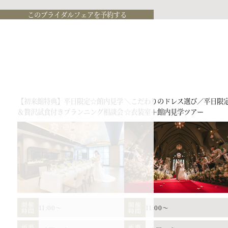
このブライダルフェアを予約する
【初来館特典】平日限定☆館内見学
＼こだわりのドレス選び／平日限
＆贅沢試食付きプランニング相談会
☆衣装室＋館内見学ツアー
開催
開催
11:00～
11:00～
時間
時間
所要
所要