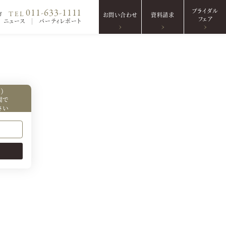
ブライダル
011-633-1111
TEL
方
お問い合わせ
資料請求
フェア
ニュース
パーティレポート
）
間で
さい