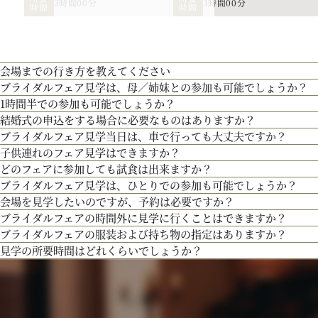
3時間00分
3時間00分
時間
時間
お二人の希望に合わせた挙式のスタイル（挙式のみ、披露宴、パーティー等）や予
ます。
人気のテーマやトレンドを取り入れたアイディアをご紹介。
【北海道フレンチ】北海道の契約生産者さん直送の食材を使用。アーティストのラ
つ貴田岡シェフの試食をお楽しみください！
会場までの行き方を教えてください
ブライダルフェア見学は、母／姉妹との参加も可能でしょうか？
●お車でお越しの方へ JR札幌駅から約15分 地下鉄西28丁目から約3分
最新のトレンドコーディネート体験が可能。
1時間半での参加も可能でしょうか？
●交通機関をご利用の方へ 地下鉄東西線「西28丁目」駅下車 2番出口より徒歩約
もちろん可能です。親御様やご家族との参加も歓迎しております。
個性やテーマに合わせて素敵な空間を作り上げます！ウェディングのテーマやお二
結婚式の申込をする場合に必要なものはありますか？
通常、会場見学と試食で3時間程となります。時間内で必要なご案内にてご対応さ
場コーディネートをお楽しみください。
ブライダルフェア見学当日は、車で行っても大丈夫ですか？
お内金と印鑑をお持ちいただいております。都度、プランナーよりご案内させて頂
200年の歴史ある厳かな雰囲気に包まれる大聖堂で、結婚式の真髄を感じていただ
子供連れのフェア見学はできますか？
お車でお越しいただいても大丈夫です。その際は、会場併設の無料駐車場をご利用
しさを誇る大聖堂で、神聖な儀式が執り行われる特別な場所を、ぜひ実際にご体感
どのフェアに参加しても試食は出来ますか？
もちろん可能です。授乳室等もご用意しておりますのでご安心ください。
ブライダルフェア見学は、ひとりでの参加も可能でしょうか？
３Dプロジェクションマッピングを始め、先輩カップル絶賛の最先端のウェディン
また、お子様連れでのご来館が不安な場合は、オンライン相談フェアもご検討下さ
「試食」マークのついているフェアにて、シェフ厳選料理の無料試食を行っており
会場を見学したいのですが、予約は必要ですか？
出、お姫様のように注目される演出、あなたの理想にあったものをご提案します。
もちろん可能です。おひとり様でのご見学も歓迎しております。
ブライダルフェアの時間外に見学に行くことはできますか？
予約制ではございませんが、予約の方優先でご案内をしております。
ブライダルフェアの服装および持ち物の指定はありますか？
事前にご予約頂けますとご希望の日時に見学確実かと存じますので、ブライダルフ
ブライダルフェア開催時間帯での参加が難しい場合は、お電話にてお気軽にご相談
見学の所要時間はどれくらいでしょうか？
問い合わせください。
特に指定はございません。服装は普段着でお気軽にお越しください。
持ち物は、写真が撮れるもの、筆記用具をお持ちいただけるとご検討の際に役立つ
ご試食やお見積もり・日程のご提示を含めて３時間程お時間を頂いております。
お時間に限りがある場合は、短縮も可能ですのでお気軽にお申し付けくださいませ