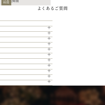
2時間
時間
算に応じたプランニングをさせていただき
よくあるご質問
イブやイベントでもケータリング実績を持
15分となっております。
人のこだわりを反映させたオリジナルの会
せて頂きます。
きますのでご安心ください。
ける見学ツアー。広大な空間と圧倒的な美
下さい。
ください♪
グ演出の数々をご紹介。ゲストと楽しむ演
い。
ます。
ェアページより予約、またはお電話にてお
下さい。
かと思います。
。