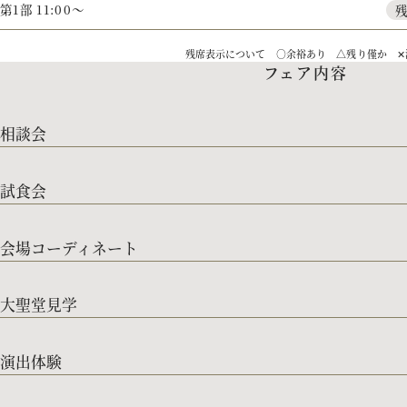
第1部 11:00～
残席表示について ○余裕あり △残り僅か ✕
フェア内容
相談会
試食会
会場コーディネート
大聖堂見学
演出体験