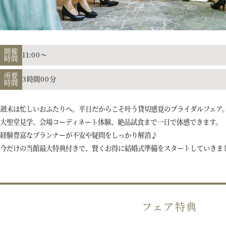
開催
11:00～
時間
所要
3時間00分
時間
週末は忙しいおふたりへ。平日だからこそ叶う貸切感覚のブライダルフェア
大聖堂見学、会場コーディネート体験、絶品試食まで一日で体感できます。
経験豊富なプランナーが不安や疑問をしっかり解消♪
今だけの当館最大特典付きで、賢くお得に結婚式準備をスタートしていきま
フェア特典