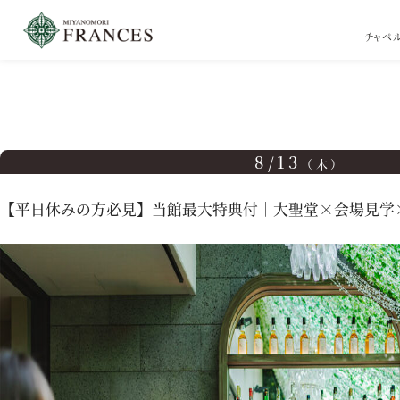
チャペ
TOP
ブライダルフェア
【平日休みの方必見】当館最大特典付｜大聖堂×会場見学
8/13
（木）
【平日休みの方必見】当館最大特典付｜大聖堂×会場見学