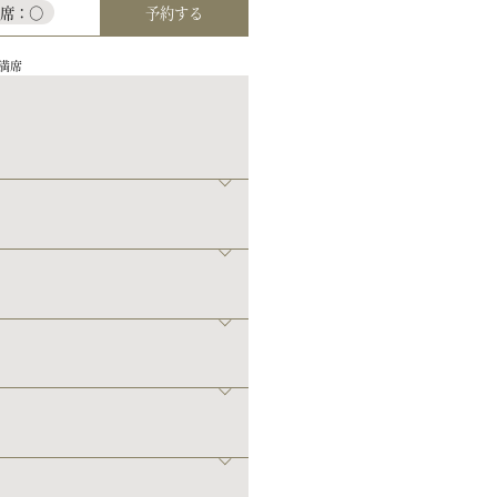
予約する
残席：○
満席