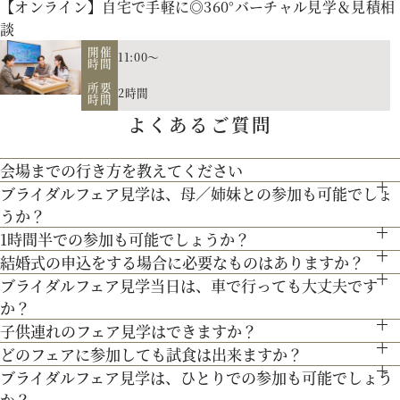
【オンライン】自宅で手軽に◎360°バーチャル見学＆見積相
談
開催
11:00～
時間
所要
2時間
時間
よくあるご質問
お二人の希望に合わせた挙式のスタイル（挙式のみ、披露
宴、パーティー等）や予算に応じたプランニングをさせていた
会場までの行き方を教えてください
【北海道フレンチ】北海道の契約生産者さん直送の食材を使
だきます。
ブライダルフェア見学は、母／姉妹との参加も可能でしょ
●お車でお越しの方へ JR札幌駅から約15分 地下鉄西28丁
用。アーティストのライブやイベントでもケータリング実績を
人気のテーマやトレンドを取り入れたアイディアをご紹介。
うか？
目から約3分
最新のトレンドコーディネート体験が可能。
1時間半での参加も可能でしょうか？
持つ貴田岡シェフの試食をお楽しみください！
もちろん可能です。親御様やご家族との参加も歓迎しておりま
●交通機関をご利用の方へ 地下鉄東西線「西28丁目」駅下
結婚式の申込をする場合に必要なものはありますか？
個性やテーマに合わせて素敵な空間を作り上げます！ウェディ
通常、会場見学と試食で3時間程となります。時間内で必要な
す。
車 2番出口より徒歩約15分となっております。
ブライダルフェア見学当日は、車で行っても大丈夫です
お内金と印鑑をお持ちいただいております。都度、プランナー
200年の歴史ある厳かな雰囲気に包まれる大聖堂で、結婚式の
ングのテーマやお二人のこだわりを反映させたオリジナルの会
ご案内にてご対応させて頂きます。
か？
よりご案内させて頂きますのでご安心ください。
真髄を感じていただける見学ツアー。広大な空間と圧倒的な美
場コーディネートをお楽しみください。
子供連れのフェア見学はできますか？
お車でお越しいただいても大丈夫です。その際は、会場併設の
３Dプロジェクションマッピングを始め、先輩カップル絶賛の
しさを誇る大聖堂で、神聖な儀式が執り行われる特別な場所
どのフェアに参加しても試食は出来ますか？
もちろん可能です。授乳室等もご用意しておりますのでご安心
無料駐車場をご利用下さい。
最先端のウェディング演出の数々をご紹介。ゲストと楽しむ演
を、ぜひ実際にご体感ください♪
ブライダルフェア見学は、ひとりでの参加も可能でしょう
「試食」マークのついているフェアにて、シェフ厳選料理の無
ください。
出、お姫様のように注目される演出、あなたの理想にあったも
か？