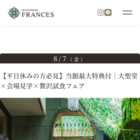
TOP
ブライダルフェア
【平日休みの方必見】当館最大特典
トップ
8/7
（金）
チャペル
【平日休みの方必見】当館最大特典付｜大聖堂
×会場見学×贅沢試食フェア
パーティ
料理
ドレス