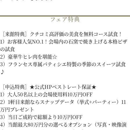
パティスリーご利用の方はこちら
フェア特典
［来館特典］クチコミ高評価の美食を無料コース試食！
来店予約
オンライン相談
1）お客様人気NO.1！会場内の石窯で焼き上げる本格ピザ
の試食
2）豪華牛ヒレ肉を堪能☆
資料請求
お問い合わせ
3）フランセス専属パティシエ特製の季節のスイーツ試食
♪
プライバシーポリシー
運営会社情報
［申込特典］★公式HPベストレート保証★
1）大人50名以上の会場使用料10万円OFF
2）1軒目来館ならスナップデータ（挙式+パーティー）11
万円プレゼント
3）当日ご成約で総額より10万円OFF
4）当館最大80万円分の選べるオプション（写真・映像演