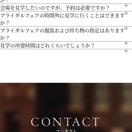
料試食を行っております。
また、お子様連れでのご来館が不安な場合は、オンライン相談
会場を見学したいのですが、予約は必要ですか？
のをご提案します。
もちろん可能です。おひとり様でのご見学も歓迎しておりま
フェアもご検討下さい。
ブライダルフェアの時間外に見学に行くことはできます
予約制ではございませんが、予約の方優先でご案内をしており
す。
か？
ます。
ブライダルフェアの服装および持ち物の指定はあります
ブライダルフェア開催時間帯での参加が難しい場合は、お電話
事前にご予約頂けますとご希望の日時に見学確実かと存じます
か？
にてお気軽にご相談下さい。
ので、ブライダルフェアページより予約、またはお電話にてお
見学の所要時間はどれくらいでしょうか？
特に指定はございません。服装は普段着でお気軽にお越しく
問い合わせください。
ご試食やお見積もり・日程のご提示を含めて３時間程お時間を
ださい。
頂いております。
持ち物は、写真が撮れるもの、筆記用具をお持ちいただけると
お時間に限りがある場合は、短縮も可能ですのでお気軽にお申
ご検討の際に役立つかと思います。
し付けくださいませ。
CONTACT
コンタクト