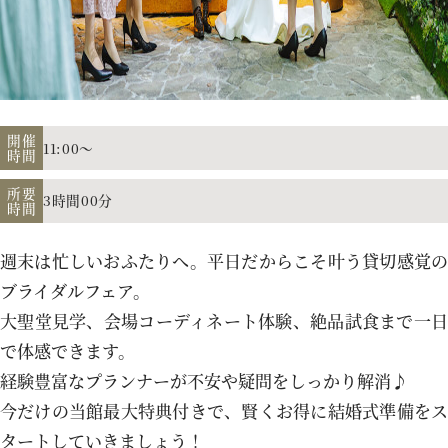
アクセス
よくあるご質問
開催
11:00～
時間
所要
3時間00分
時間
お電話でのご予約・お問い合わせ
011-633-1111
週末は忙しいおふたりへ。平日だからこそ叶う貸切感覚の
TEL.
ブライダルフェア。
大聖堂見学、会場コーディネート体験、絶品試食まで一日
平日 11:00-19:00、土日祝 10:00-19:00
で体感できます。
経験豊富なプランナーが不安や疑問をしっかり解消♪
今だけの当館最大特典付きで、賢くお得に結婚式準備をス
プロポーズご検討の方はこちら
タートしていきましょう！