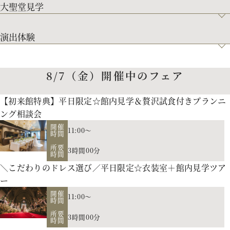
大聖堂見学
演出体験
8/7（金）開催中のフェア
【初来館特典】平日限定☆館内見学＆贅沢試食付きプランニ
ング相談会
開催
11:00～
時間
所要
3時間00分
時間
＼こだわりのドレス選び／平日限定☆衣装室＋館内見学ツア
ー
開催
11:00～
時間
所要
3時間00分
時間