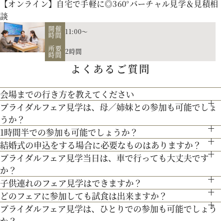
【オンライン】自宅で手軽に◎360°バーチャル見学＆見積相
談
開催
11:00～
時間
所要
2時間
時間
よくあるご質問
お二人の希望に合わせた挙式のスタイル（挙式のみ、披露
宴、パーティー等）や予算に応じたプランニングをさせていた
会場までの行き方を教えてください
【北海道フレンチ】北海道の契約生産者さん直送の食材を使
だきます。
ブライダルフェア見学は、母／姉妹との参加も可能でしょ
●お車でお越しの方へ JR札幌駅から約15分 地下鉄西28丁
用。アーティストのライブやイベントでもケータリング実績を
人気のテーマやトレンドを取り入れたアイディアをご紹介。
うか？
目から約3分
最新のトレンドコーディネート体験が可能。
1時間半での参加も可能でしょうか？
持つ貴田岡シェフの試食をお楽しみください！
もちろん可能です。親御様やご家族との参加も歓迎しておりま
●交通機関をご利用の方へ 地下鉄東西線「西28丁目」駅下
結婚式の申込をする場合に必要なものはありますか？
個性やテーマに合わせて素敵な空間を作り上げます！ウェディ
通常、会場見学と試食で3時間程となります。時間内で必要な
す。
車 2番出口より徒歩約15分となっております。
ブライダルフェア見学当日は、車で行っても大丈夫です
お内金と印鑑をお持ちいただいております。都度、プランナー
200年の歴史ある厳かな雰囲気に包まれる大聖堂で、結婚式の
ングのテーマやお二人のこだわりを反映させたオリジナルの会
ご案内にてご対応させて頂きます。
か？
よりご案内させて頂きますのでご安心ください。
真髄を感じていただける見学ツアー。広大な空間と圧倒的な美
場コーディネートをお楽しみください。
子供連れのフェア見学はできますか？
お車でお越しいただいても大丈夫です。その際は、会場併設の
３Dプロジェクションマッピングを始め、先輩カップル絶賛の
しさを誇る大聖堂で、神聖な儀式が執り行われる特別な場所
どのフェアに参加しても試食は出来ますか？
もちろん可能です。授乳室等もご用意しておりますのでご安心
無料駐車場をご利用下さい。
最先端のウェディング演出の数々をご紹介。ゲストと楽しむ演
を、ぜひ実際にご体感ください♪
ブライダルフェア見学は、ひとりでの参加も可能でしょう
「試食」マークのついているフェアにて、シェフ厳選料理の無
ください。
出、お姫様のように注目される演出、あなたの理想にあったも
か？