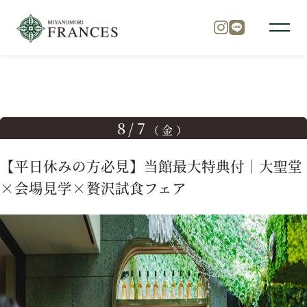
TOP
ブライダルフェア
【平日休みの方必見】当館最大特典
トップ
8/7
（金）
チャペル
【平日休みの方必見】当館最大特典付｜大聖堂
×会場見学×贅沢試食フェア
パーティ
料理
ドレス