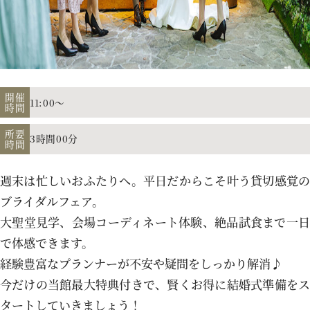
アクセス
よくあるご質問
開催
11:00～
時間
所要
3時間00分
時間
お電話でのご予約・お問い合わせ
011-633-1111
週末は忙しいおふたりへ。平日だからこそ叶う貸切感覚の
TEL.
ブライダルフェア。
大聖堂見学、会場コーディネート体験、絶品試食まで一日
平日 11:00-19:00、土日祝 10:00-19:00
で体感できます。
経験豊富なプランナーが不安や疑問をしっかり解消♪
今だけの当館最大特典付きで、賢くお得に結婚式準備をス
プロポーズご検討の方はこちら
タートしていきましょう！