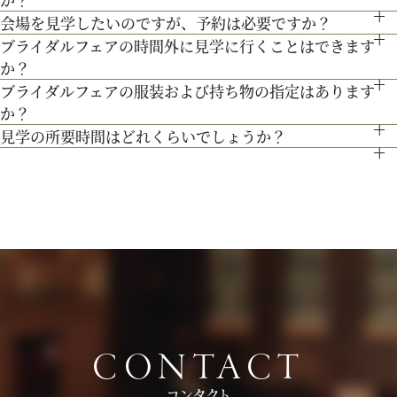
料試食を行っております。
また、お子様連れでのご来館が不安な場合は、オンライン相談
会場を見学したいのですが、予約は必要ですか？
のをご提案します。
もちろん可能です。おひとり様でのご見学も歓迎しておりま
フェアもご検討下さい。
ブライダルフェアの時間外に見学に行くことはできます
予約制ではございませんが、予約の方優先でご案内をしており
す。
か？
ます。
ブライダルフェアの服装および持ち物の指定はあります
ブライダルフェア開催時間帯での参加が難しい場合は、お電話
事前にご予約頂けますとご希望の日時に見学確実かと存じます
か？
にてお気軽にご相談下さい。
ので、ブライダルフェアページより予約、またはお電話にてお
見学の所要時間はどれくらいでしょうか？
特に指定はございません。服装は普段着でお気軽にお越しく
問い合わせください。
ご試食やお見積もり・日程のご提示を含めて３時間程お時間を
ださい。
頂いております。
持ち物は、写真が撮れるもの、筆記用具をお持ちいただけると
お時間に限りがある場合は、短縮も可能ですのでお気軽にお申
ご検討の際に役立つかと思います。
し付けくださいませ。
CONTACT
コンタクト