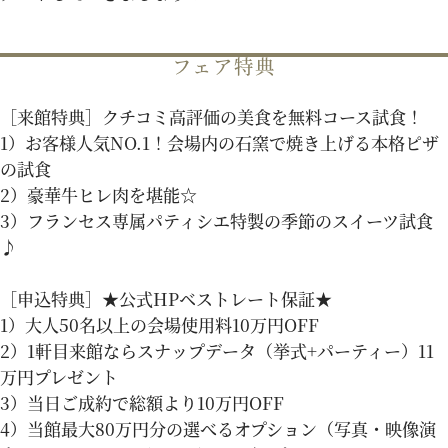
パティスリーご利用の方はこちら
フェア特典
［来館特典］クチコミ高評価の美食を無料コース試食！
来店予約
オンライン相談
1）お客様人気NO.1！会場内の石窯で焼き上げる本格ピザ
の試食
2）豪華牛ヒレ肉を堪能☆
資料請求
お問い合わせ
3）フランセス専属パティシエ特製の季節のスイーツ試食
♪
プライバシーポリシー
運営会社情報
［申込特典］★公式HPベストレート保証★
1）大人50名以上の会場使用料10万円OFF
2）1軒目来館ならスナップデータ（挙式+パーティー）11
万円プレゼント
3）当日ご成約で総額より10万円OFF
4）当館最大80万円分の選べるオプション（写真・映像演