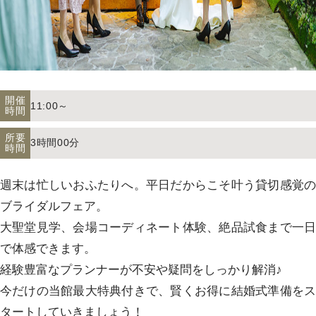
アクセス
よくあるご質問
開催
11:00～
時間
所要
3時間00分
時間
お電話でのご予約・お問い合わせ
011-633-1111
週末は忙しいおふたりへ。平日だからこそ叶う貸切感覚の
TEL.
ブライダルフェア。
大聖堂見学、会場コーディネート体験、絶品試食まで一日
平日 11:00-19:00、土日祝 10:00-19:00
で体感できます。
経験豊富なプランナーが不安や疑問をしっかり解消♪
今だけの当館最大特典付きで、賢くお得に結婚式準備をス
プロポーズご検討の方はこちら
タートしていきましょう！