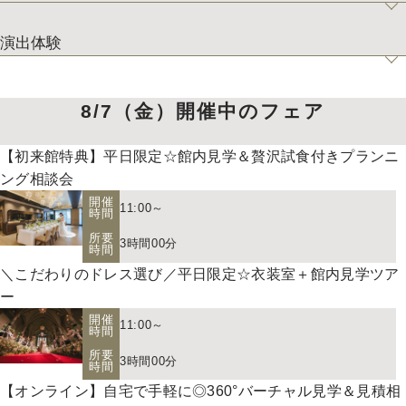
演出体験
8/7（金）開催中のフェア
【初来館特典】平日限定☆館内見学＆贅沢試食付きプランニ
ング相談会
開催
11:00～
時間
所要
3時間00分
時間
＼こだわりのドレス選び／平日限定☆衣装室＋館内見学ツア
ー
開催
11:00～
時間
所要
3時間00分
時間
【オンライン】自宅で手軽に◎360°バーチャル見学＆見積相