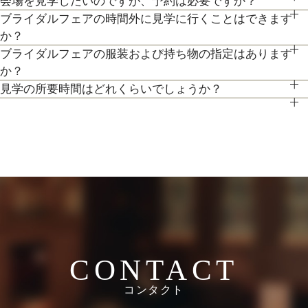
会場を見学したいのですが、予約は必要ですか？
のをご提案します。
もちろん可能です。おひとり様でのご見学も歓迎しておりま
フェアもご検討下さい。
ブライダルフェアの時間外に見学に行くことはできます
予約制ではございませんが、予約の方優先でご案内をしており
す。
か？
ます。
ブライダルフェアの服装および持ち物の指定はあります
ブライダルフェア開催時間帯での参加が難しい場合は、お電話
事前にご予約頂けますとご希望の日時に見学確実かと存じます
か？
にてお気軽にご相談下さい。
ので、ブライダルフェアページより予約、またはお電話にてお
見学の所要時間はどれくらいでしょうか？
特に指定はございません。服装は普段着でお気軽にお越しくだ
問い合わせください。
ご試食やお見積もり・日程のご提示を含めて３時間程お時間を
さい。
頂いております。
持ち物は、写真が撮れるもの、筆記用具をお持ちいただけると
お時間に限りがある場合は、短縮も可能ですのでお気軽にお申
ご検討の際に役立つかと思います。
し付けくださいませ。
CONTACT
コンタクト