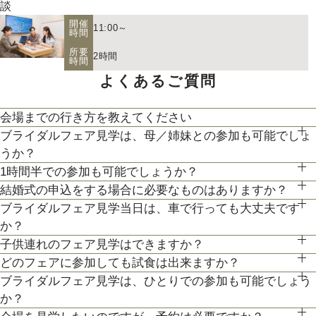
談
開催
11:00～
時間
所要
2時間
時間
よくあるご質問
お二人の希望に合わせた挙式のスタイル（挙式のみ、披露宴、
パーティー等）や予算に応じたプランニングをさせていただき
会場までの行き方を教えてください
【北海道フレンチ】北海道の契約生産者さん直送の食材を使
ます。
ブライダルフェア見学は、母／姉妹との参加も可能でしょ
●お車でお越しの方へ JR札幌駅から約15分 地下鉄西28丁
用。アーティストのライブやイベントでもケータリング実績を
人気のテーマやトレンドを取り入れたアイディアをご紹介。
うか？
目から約3分
最新のトレンドコーディネート体験が可能。
1時間半での参加も可能でしょうか？
持つ貴田岡シェフの試食をお楽しみください！
もちろん可能です。親御様やご家族との参加も歓迎しておりま
●交通機関をご利用の方へ 地下鉄東西線「西28丁目」駅下
結婚式の申込をする場合に必要なものはありますか？
個性やテーマに合わせて素敵な空間を作り上げます！ウェディ
通常、会場見学と試食で3時間程となります。時間内で必要な
す。
車 2番出口より徒歩約15分となっております。
ブライダルフェア見学当日は、車で行っても大丈夫です
お内金と印鑑をお持ちいただいております。都度、プランナー
200年の歴史ある厳かな雰囲気に包まれる大聖堂で、結婚式の
ングのテーマやお二人のこだわりを反映させたオリジナルの会
ご案内にてご対応させて頂きます。
か？
よりご案内させて頂きますのでご安心ください。
真髄を感じていただける見学ツアー。広大な空間と圧倒的な美
場コーディネートをお楽しみください。
子供連れのフェア見学はできますか？
お車でお越しいただいても大丈夫です。その際は、会場併設の
３Dプロジェクションマッピングを始め、先輩カップル絶賛の
しさを誇る大聖堂で、神聖な儀式が執り行われる特別な場所
どのフェアに参加しても試食は出来ますか？
もちろん可能です。授乳室等もご用意しておりますのでご安心
無料駐車場をご利用下さい。
最先端のウェディング演出の数々をご紹介。ゲストと楽しむ演
を、ぜひ実際にご体感ください♪
ブライダルフェア見学は、ひとりでの参加も可能でしょう
「試食」マークのついているフェアにて、シェフ厳選料理の無
ください。
出、お姫様のように注目される演出、あなたの理想にあったも
か？
料試食を行っております。
また、お子様連れでのご来館が不安な場合は、オンライン相談