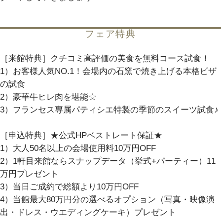
パティスリーご利用の方はこちら
フェア特典
［来館特典］クチコミ高評価の美食を無料コース試食！
来店予約
オンライン相談
1）お客様人気NO.1！会場内の石窯で焼き上げる本格ピザ
の試食
資料請求
お問い合わせ
2）豪華牛ヒレ肉を堪能☆
3）フランセス専属パティシエ特製の季節のスイーツ試食♪
プライバシーポリシー
運営会社情報
［申込特典］★公式HPベストレート保証★
1）大人50名以上の会場使用料10万円OFF
2）1軒目来館ならスナップデータ（挙式+パーティー）11
万円プレゼント
3）当日ご成約で総額より10万円OFF
4）当館最大80万円分の選べるオプション（写真・映像演
出・ドレス・ウエディングケーキ）プレゼント