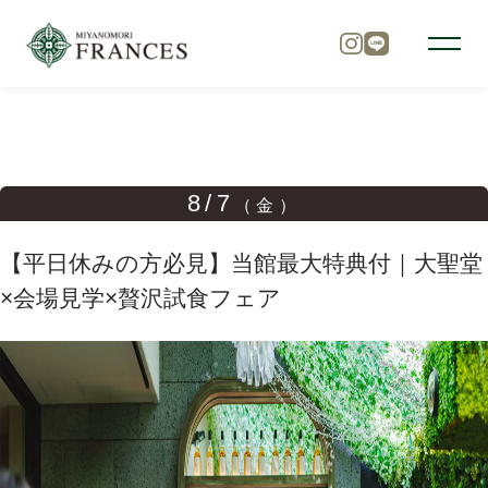
TOP
ブライダルフェア
【平日休みの方必見】当館最大
トップ
8/7
（金）
チャペル
【平日休みの方必見】当館最大特典付｜大聖堂
×会場見学×贅沢試食フェア
パーティ
料理
ドレス