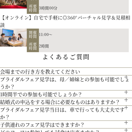
所要
3時間00分
時間
【オンライン】自宅で手軽に◎360°バーチャル見学＆見積相
談
開催
11:00～
時間
お二人の希望に合わせた挙式のスタイル（挙式のみ、披露
所要
2時間
宴、パーティー等）や予算に応じたプランニングをさせていた
時間
よくあるご質問
【北海道フレンチ】北海道の契約生産者さん直送の食材を使
だきます。
用。アーティストのライブやイベントでもケータリング実績を
人気のテーマやトレンドを取り入れたアイディアをご紹介。
会場までの行き方を教えてください
最新のトレンドコーディネート体験が可能。
持つ貴田岡シェフの試食をお楽しみください！
ブライダルフェア見学は、母／姉妹との参加も可能でしょ
●お車でお越しの方へ JR札幌駅から約15分 地下鉄西28丁
個性やテーマに合わせて素敵な空間を作り上げます！ウェディ
うか？
目から約3分
200年の歴史ある厳かな雰囲気に包まれる大聖堂で、結婚式の
ングのテーマやお二人のこだわりを反映させたオリジナルの会
1時間半での参加も可能でしょうか？
もちろん可能です。親御様やご家族との参加も歓迎しておりま
●交通機関をご利用の方へ 地下鉄東西線「西28丁目」駅下
真髄を感じていただける見学ツアー。広大な空間と圧倒的な美
結婚式の申込をする場合に必要なものはありますか？
場コーディネートをお楽しみください。
通常、会場見学と試食で3時間程となります。時間内で必要な
す。
車 2番出口より徒歩約15分となっております。
３Dプロジェクションマッピングを始め、先輩カップル絶賛の
ブライダルフェア見学当日は、車で行っても大丈夫です
しさを誇る大聖堂で、神聖な儀式が執り行われる特別な場所
お内金と印鑑をお持ちいただいております。都度、プランナー
ご案内にてご対応させて頂きます。
か？
最先端のウェディング演出の数々をご紹介。ゲストと楽しむ演
を、ぜひ実際にご体感ください♪
よりご案内させて頂きますのでご安心ください。
子供連れのフェア見学はできますか？
お車でお越しいただいても大丈夫です。その際は、会場併設の
出、お姫様のように注目される演出、あなたの理想にあったも