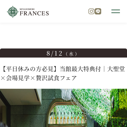
TOP
ブライダルフェア
【平日休みの方必見】当館最大特典
トップ
8/12
（水）
チャペル
【平日休みの方必見】当館最大特典付｜大聖堂
×会場見学×贅沢試食フェア
パーティ
料理
ドレス