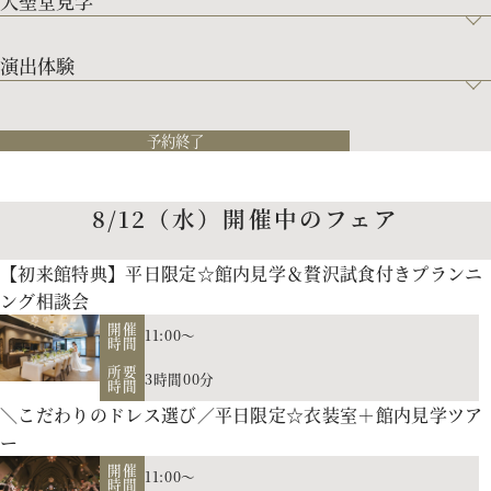
大聖堂見学
演出体験
予約終了
8/12（水）開催中のフェア
【初来館特典】平日限定☆館内見学＆贅沢試食付きプランニ
ング相談会
開催
11:00～
時間
所要
3時間00分
時間
＼こだわりのドレス選び／平日限定☆衣装室＋館内見学ツア
ー
開催
11:00～
時間