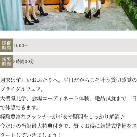
アクセス
よくあるご質問
開催
11:00～
時間
所要
3時間00分
時間
お電話でのご予約・お問い合わせ
011-633-1111
週末は忙しいおふたりへ。平日だからこそ叶う貸切感覚の
TEL.
ブライダルフェア。
大聖堂見学、会場コーディネート体験、絶品試食まで一日
平日 11:00-19:00、土日祝 10:00-19:00
で体感できます。
経験豊富なプランナーが不安や疑問をしっかり解消♪
今だけの当館最大特典付きで、賢くお得に結婚式準備をス
プロポーズご検討の方はこちら
タートしていきましょう！