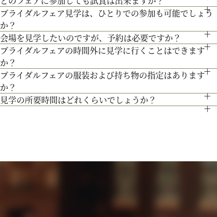
どのフェアに参加しても試食は出来ますか？
もちろん可能です。授乳室等もご用意しておりますのでご安心
無料駐車場をご利用下さい。
のをご提案します。
ブライダルフェア見学は、ひとりでの参加も可能でしょう
「試食」マークのついているフェアにて、シェフ厳選料理の無
ください。
か？
料試食を行っております。
また、お子様連れでのご来館が不安な場合は、オンライン相談
会場を見学したいのですが、予約は必要ですか？
もちろん可能です。おひとり様でのご見学も歓迎しておりま
フェアもご検討下さい。
ブライダルフェアの時間外に見学に行くことはできます
予約制ではございませんが、予約の方優先でご案内をしており
す。
か？
ます。
ブライダルフェアの服装および持ち物の指定はあります
ブライダルフェア開催時間帯での参加が難しい場合は、お電話
事前にご予約頂けますとご希望の日時に見学確実かと存じます
か？
にてお気軽にご相談下さい。
ので、ブライダルフェアページより予約、またはお電話にてお
見学の所要時間はどれくらいでしょうか？
特に指定はございません。服装は普段着でお気軽にお越しく
問い合わせください。
ご試食やお見積もり・日程のご提示を含めて３時間程お時間を
ださい。
頂いております。
持ち物は、写真が撮れるもの、筆記用具をお持ちいただけると
お時間に限りがある場合は、短縮も可能ですのでお気軽にお申
ご検討の際に役立つかと思います。
し付けくださいませ。