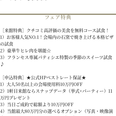
パティスリーご利用の方はこちら
フェア特典
［来館特典］クチコミ高評価の美食を無料コース試食！
来店予約
オンライン相談
1）お客様人気NO.1！会場内の石窯で焼き上げる本格ピザ
の試食
2）豪華牛ヒレ肉を堪能☆
資料請求
お問い合わせ
3）フランセス専属パティシエ特製の季節のスイーツ試食
♪
プライバシーポリシー
運営会社情報
［申込特典］★公式HPベストレート保証★
1）大人50名以上の会場使用料10万円OFF
2）1軒目来館ならスナップデータ（挙式+パーティー）11
万円プレゼント
3）当日ご成約で総額より10万円OFF
4）当館最大80万円分の選べるオプション（写真・映像演