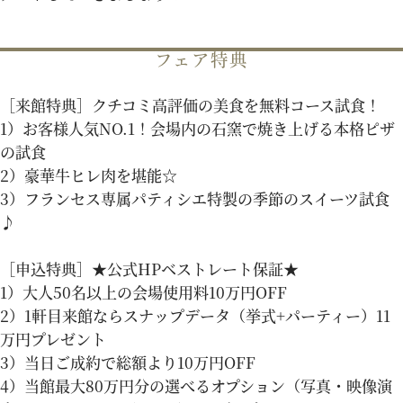
パティスリーご利用の方はこちら
フェア特典
［来館特典］クチコミ高評価の美食を無料コース試食！
来店予約
オンライン相談
1）お客様人気NO.1！会場内の石窯で焼き上げる本格ピザ
の試食
2）豪華牛ヒレ肉を堪能☆
資料請求
お問い合わせ
3）フランセス専属パティシエ特製の季節のスイーツ試食
♪
プライバシーポリシー
運営会社情報
［申込特典］★公式HPベストレート保証★
1）大人50名以上の会場使用料10万円OFF
2）1軒目来館ならスナップデータ（挙式+パーティー）11
万円プレゼント
3）当日ご成約で総額より10万円OFF
4）当館最大80万円分の選べるオプション（写真・映像演