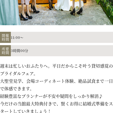
アクセス
よくあるご質問
開催
11:00～
時間
所要
3時間00分
時間
お電話でのご予約・お問い合わせ
011-633-1111
週末は忙しいおふたりへ。平日だからこそ叶う貸切感覚の
TEL.
ブライダルフェア。
大聖堂見学、会場コーディネート体験、絶品試食まで一日
平日 11:00-19:00、土日祝 10:00-19:00
で体感できます。
経験豊富なプランナーが不安や疑問をしっかり解消♪
今だけの当館最大特典付きで、賢くお得に結婚式準備をス
プロポーズご検討の方はこちら
タートしていきましょう！