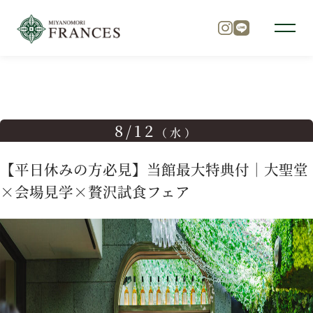
TOP
ブライダルフェア
【平日休みの方必見】当館最大特典
トップ
8/12
（水）
チャペル
【平日休みの方必見】当館最大特典付｜大聖堂
×会場見学×贅沢試食フェア
パーティ
料理
ドレス