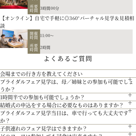
所要
3時間00分
時間
【オンライン】自宅で手軽に◎360°バーチャル見学＆見積相
談
開催
11:00～
時間
お二人の希望に合わせた挙式のスタイル（挙式のみ、披露
所要
2時間
宴、パーティー等）や予算に応じたプランニングをさせていた
時間
よくあるご質問
【北海道フレンチ】北海道の契約生産者さん直送の食材を使
だきます。
用。アーティストのライブやイベントでもケータリング実績を
人気のテーマやトレンドを取り入れたアイディアをご紹介。
会場までの行き方を教えてください
最新のトレンドコーディネート体験が可能。
持つ貴田岡シェフの試食をお楽しみください！
ブライダルフェア見学は、母／姉妹との参加も可能でしょ
●お車でお越しの方へ JR札幌駅から約15分 地下鉄西28丁
個性やテーマに合わせて素敵な空間を作り上げます！ウェディ
うか？
目から約3分
200年の歴史ある厳かな雰囲気に包まれる大聖堂で、結婚式の
ングのテーマやお二人のこだわりを反映させたオリジナルの会
1時間半での参加も可能でしょうか？
もちろん可能です。親御様やご家族との参加も歓迎しておりま
●交通機関をご利用の方へ 地下鉄東西線「西28丁目」駅下
真髄を感じていただける見学ツアー。広大な空間と圧倒的な美
結婚式の申込をする場合に必要なものはありますか？
場コーディネートをお楽しみください。
通常、会場見学と試食で3時間程となります。時間内で必要な
す。
車 2番出口より徒歩約15分となっております。
３Dプロジェクションマッピングを始め、先輩カップル絶賛の
ブライダルフェア見学当日は、車で行っても大丈夫です
しさを誇る大聖堂で、神聖な儀式が執り行われる特別な場所
お内金と印鑑をお持ちいただいております。都度、プランナー
ご案内にてご対応させて頂きます。
か？
最先端のウェディング演出の数々をご紹介。ゲストと楽しむ演
を、ぜひ実際にご体感ください♪
よりご案内させて頂きますのでご安心ください。
子供連れのフェア見学はできますか？
お車でお越しいただいても大丈夫です。その際は、会場併設の
出、お姫様のように注目される演出、あなたの理想にあったも