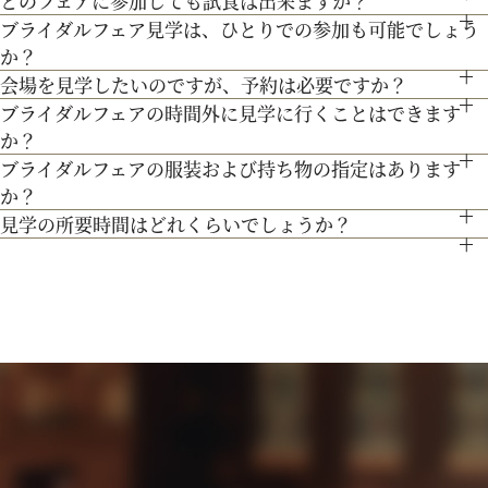
どのフェアに参加しても試食は出来ますか？
もちろん可能です。授乳室等もご用意しておりますのでご安心
無料駐車場をご利用下さい。
のをご提案します。
ブライダルフェア見学は、ひとりでの参加も可能でしょう
「試食」マークのついているフェアにて、シェフ厳選料理の無
ください。
か？
料試食を行っております。
また、お子様連れでのご来館が不安な場合は、オンライン相談
会場を見学したいのですが、予約は必要ですか？
もちろん可能です。おひとり様でのご見学も歓迎しておりま
フェアもご検討下さい。
ブライダルフェアの時間外に見学に行くことはできます
予約制ではございませんが、予約の方優先でご案内をしており
す。
か？
ます。
ブライダルフェアの服装および持ち物の指定はあります
ブライダルフェア開催時間帯での参加が難しい場合は、お電話
事前にご予約頂けますとご希望の日時に見学確実かと存じます
か？
にてお気軽にご相談下さい。
ので、ブライダルフェアページより予約、またはお電話にてお
見学の所要時間はどれくらいでしょうか？
特に指定はございません。服装は普段着でお気軽にお越しく
問い合わせください。
ご試食やお見積もり・日程のご提示を含めて３時間程お時間を
ださい。
頂いております。
持ち物は、写真が撮れるもの、筆記用具をお持ちいただけると
お時間に限りがある場合は、短縮も可能ですのでお気軽にお申
ご検討の際に役立つかと思います。
し付けくださいませ。