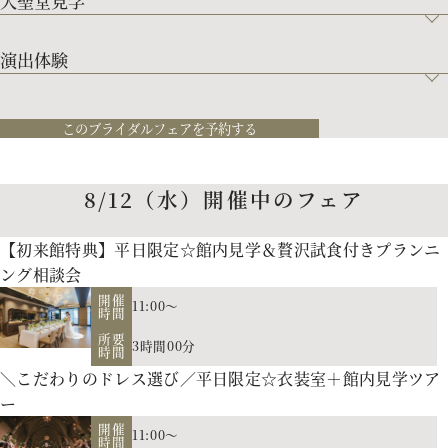
大聖堂見学
演出体験
このブライダルフェアを予約する
8/12（水）開催中のフェア
【初来館特典】平日限定☆館内見学＆贅沢試食付きプランニ
ング相談会
開催
11:00～
時間
所要
3時間00分
時間
＼こだわりのドレス選び／平日限定☆衣装室＋館内見学ツア
ー
開催
11:00～
時間