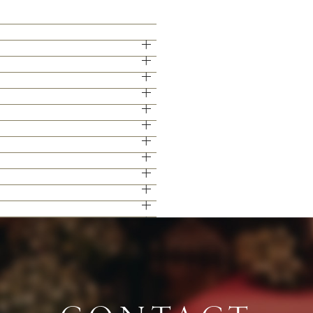
イブやイベントでもケータリング実績を持
15分となっております。
せて頂きます。
きますのでご安心ください。
ける見学ツアー。広大な空間と圧倒的な美
下さい。
ください♪
グ演出の数々をご紹介。ゲストと楽しむ演
い。
ます。
ェアページより予約、またはお電話にてお
下さい。
かと思います。
。
人のこだわりを反映させたオリジナルの会