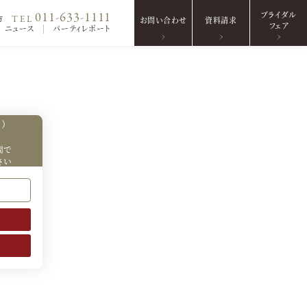
ブライダル
011-633-1111
TEL
方
お問い合わせ
資料請求
フェア
ニュース
パーティレポート
）
間で
さい
～