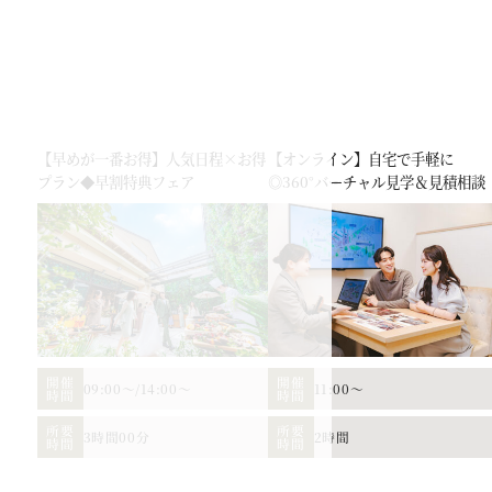
【早めが一番お得】人気日程×お得
【オンライン】自宅で手軽に
プラン◆早割特典フェア
◎360°バーチャル見学＆見積相談
開催
開催
09:00～
/
14:00～
11:00～
時間
時間
所要
所要
3時間00分
2時間
時間
時間
お二人の希望に合わせた挙式のスタイル（挙式のみ、披露宴、パーティー等）や予
ます。