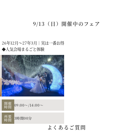
9/13（日）開催中のフェア
26年12月～27年3月｜実は一番お得
◆人気会場まるごと体験
開催
09:00～
/
14:00～
時間
所要
3時間00分
時間
算に応じたプランニングをさせていただき
よくあるご質問