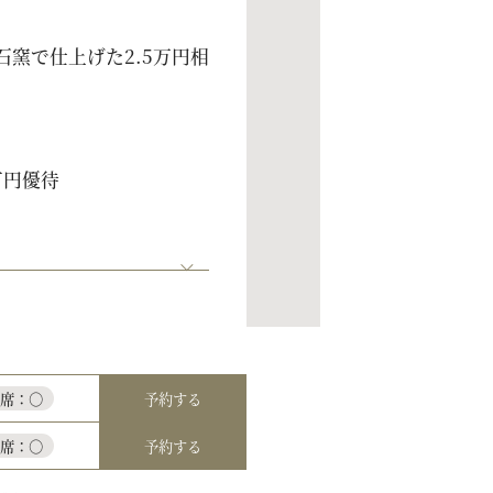
窯で仕上げた2.5万円相
万円優待
予約する
残席：○
予約する
残席：○