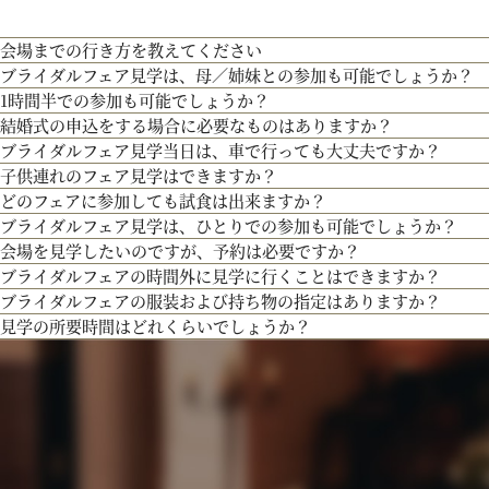
人気のテーマやトレンドを取り入れたアイディアをご紹介。
【北海道フレンチ】北海道の契約生産者さん直送の食材を使用。アーティストのラ
つ貴田岡シェフの試食をお楽しみください！
会場までの行き方を教えてください
ブライダルフェア見学は、母／姉妹との参加も可能でしょうか？
●お車でお越しの方へ JR札幌駅から約15分 地下鉄西28丁目から約3分
1時間半での参加も可能でしょうか？
●交通機関をご利用の方へ 地下鉄東西線「西28丁目」駅下車 2番出口より徒歩約
もちろん可能です。親御様やご家族との参加も歓迎しております。
結婚式の申込をする場合に必要なものはありますか？
通常、会場見学と試食で3時間程となります。時間内で必要なご案内にてご対応さ
ブライダルフェア見学当日は、車で行っても大丈夫ですか？
お内金と印鑑をお持ちいただいております。都度、プランナーよりご案内させて頂
200年の歴史ある厳かな雰囲気に包まれる大聖堂で、結婚式の真髄を感じていただ
子供連れのフェア見学はできますか？
お車でお越しいただいても大丈夫です。その際は、会場併設の無料駐車場をご利用
しさを誇る大聖堂で、神聖な儀式が執り行われる特別な場所を、ぜひ実際にご体感
どのフェアに参加しても試食は出来ますか？
もちろん可能です。授乳室等もご用意しておりますのでご安心ください。
ブライダルフェア見学は、ひとりでの参加も可能でしょうか？
３Dプロジェクションマッピングを始め、先輩カップル絶賛の最先端のウェディン
また、お子様連れでのご来館が不安な場合は、オンライン相談フェアもご検討下さ
「試食」マークのついているフェアにて、シェフ厳選料理の無料試食を行っており
会場を見学したいのですが、予約は必要ですか？
出、お姫様のように注目される演出、あなたの理想にあったものをご提案します。
もちろん可能です。おひとり様でのご見学も歓迎しております。
ブライダルフェアの時間外に見学に行くことはできますか？
予約制ではございませんが、予約の方優先でご案内をしております。
ブライダルフェアの服装および持ち物の指定はありますか？
事前にご予約頂けますとご希望の日時に見学確実かと存じますので、ブライダルフ
ブライダルフェア開催時間帯での参加が難しい場合は、お電話にてお気軽にご相談
見学の所要時間はどれくらいでしょうか？
問い合わせください。
特に指定はございません。服装は普段着でお気軽にお越しください。
持ち物は、写真が撮れるもの、筆記用具をお持ちいただけるとご検討の際に役立つ
ご試食やお見積もり・日程のご提示を含めて３時間程お時間を頂いております。
お時間に限りがある場合は、短縮も可能ですのでお気軽にお申し付けくださいませ
最新のトレンドコーディネート体験が可能。
個性やテーマに合わせて素敵な空間を作り上げます！ウェディングのテーマやお二