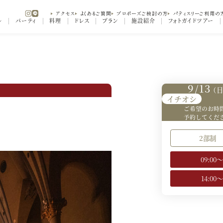
アクセス
よくあるご質問
プロポーズご検討の方
パティスリーご利用の
ル
パーティ
料理
ドレス
プラン
施設紹介
フォトガイドツアー
9/13
（日
イチオシ
ご希望のお時
予約してくだ
2部制
09:00
14:00～