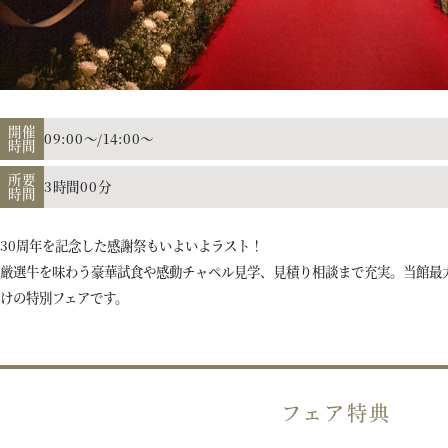
開催
09:00～/14:00～
時間
所要
3時間00分
時間
30周年を記念した感謝祭もいよいよラスト！
厳選牛を味わう豪華試食や感動チャペル見学、見積り相談まで充実。当館最
けの特別フェアです。
フェア特典