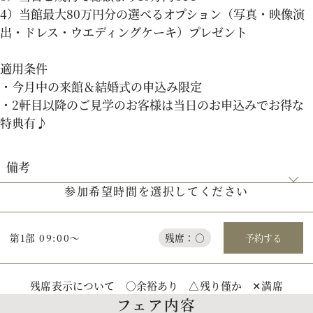
4）当館最大80万円分の選べるオプション（写真・映像演
出・ドレス・ウエディングケーキ）プレゼント
適用条件
・今月中の来館＆結婚式の申込み限定
・2軒目以降のご見学のお客様は当日のお申込みでお得な
特典有♪
備考
参加希望時間を選択してください
【見学当日の申込がお得】事前にご家族と結婚式の希望日程を相談
のうえでお越しいただくのがオススメです！
第1部 09:00～
残席：○
予約する
残席表示について ○余裕あり △残り僅か ✕満席
フェア内容