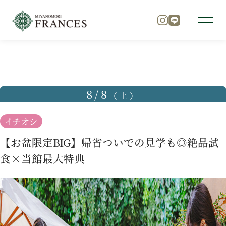
TOP
ブライダルフェア
【お盆限定BIG】帰省ついでの見
トップ
8/8
（土）
チャペル
イチオシ
【お盆限定BIG】帰省ついでの見学も◎絶品試
パーティ
食×当館最大特典
料理
ドレス