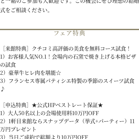
と一緒のご参加も大歓迎です。この機会にぜひ理想の結婚
式をご相談ください。
パティスリーご利用の方はこちら
フェア特典
来店予約
オンライン相談
［来館特典］クチコミ高評価の美食を無料コース試食！
1）お客様人気NO.1！会場内の石窯で焼き上げる本格ピザ
資料請求
お問い合わせ
の試食
2）豪華牛ヒレ肉を堪能☆
3）フランセス専属パティシエ特製の季節のスイーツ試食
プライバシーポリシー
運営会社情報
♪
［申込特典］★公式HPベストレート保証★
1）大人50名以上の会場使用料10万円OFF
2）1軒目来館ならスナップデータ（挙式+パーティー）11
万円プレゼント
3）当日ご成約で総額より10万円OFF