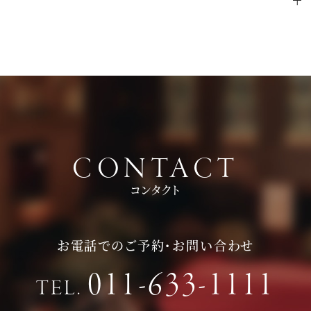
場コーディネートをお楽しみください。
問い合わせください。
ご試食やお見積もり・日程のご提示を含めて３時間程お時間を
ださい。
頂いております。
持ち物は、写真が撮れるもの、筆記用具をお持ちいただけると
お時間に限りがある場合は、短縮も可能ですのでお気軽にお申
ご検討の際に役立つかと思います。
し付けくださいませ。
CONTACT
コンタクト
お電話でのご予約・お問い合わせ
011-633-1111
TEL.