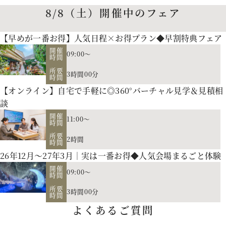
8/8（土）開催中のフェア
【早めが一番お得】人気日程×お得プラン◆早割特典フェア
開催
09:00～
時間
所要
3時間00分
時間
【オンライン】自宅で手軽に◎360°バーチャル見学＆見積相
談
開催
11:00～
時間
所要
2時間
時間
26年12月～27年3月｜実は一番お得◆人気会場まるごと体験
開催
09:00～
お二人の希望に合わせた挙式のスタイル（挙式のみ、披露
時間
所要
宴、パーティー等）や予算に応じたプランニングをさせていた
3時間00分
時間
【北海道フレンチ】北海道の契約生産者さん直送の食材を使
だきます。
よくあるご質問
用。アーティストのライブやイベントでもケータリング実績を
人気のテーマやトレンドを取り入れたアイディアをご紹介。