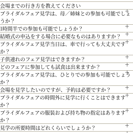
会場までの行き方を教えてください
持つ貴田岡シェフの試食をお楽しみください！
ブライダルフェア見学は、母／姉妹との参加も可能でしょ
●お車でお越しの方へ JR札幌駅から約15分 地下鉄西28丁
うか？
目から約3分
200年の歴史ある厳かな雰囲気に包まれる大聖堂で、結婚式の
1時間半での参加も可能でしょうか？
もちろん可能です。親御様やご家族との参加も歓迎しておりま
●交通機関をご利用の方へ 地下鉄東西線「西28丁目」駅下
真髄を感じていただける見学ツアー。広大な空間と圧倒的な美
結婚式の申込をする場合に必要なものはありますか？
通常、会場見学と試食で3時間程となります。時間内で必要な
す。
３Dプロジェクションマッピングを始め、先輩カップル絶賛の
車 2番出口より徒歩約15分となっております。
しさを誇る大聖堂で、神聖な儀式が執り行われる特別な場所
ブライダルフェア見学当日は、車で行っても大丈夫です
お内金と印鑑をお持ちいただいております。都度、プランナー
ご案内にてご対応させて頂きます。
最先端のウェディング演出の数々をご紹介。ゲストと楽しむ演
を、ぜひ実際にご体感ください♪
か？
専属衣装室『マリアクリスティ』をご案内。夢のような結婚式
よりご案内させて頂きますのでご安心ください。
出、お姫様のように注目される演出、あなたの理想にあったも
子供連れのフェア見学はできますか？
お車でお越しいただいても大丈夫です。その際は、会場併設の
を彩るドレスを間近でご覧いただける特別な機会です。是非運
どのフェアに参加しても試食は出来ますか？
もちろん可能です。授乳室等もご用意しておりますのでご安心
のをご提案します。
無料駐車場をご利用下さい。
命の1着を見つけてみてください＊
ブライダルフェア見学は、ひとりでの参加も可能でしょう
「試食」マークのついているフェアにて、シェフ厳選料理の無
ください。
か？
料試食を行っております。
また、お子様連れでのご来館が不安な場合は、オンライン相談
会場を見学したいのですが、予約は必要ですか？
もちろん可能です。おひとり様でのご見学も歓迎しておりま
フェアもご検討下さい。
ブライダルフェアの時間外に見学に行くことはできます
予約制ではございませんが、予約の方優先でご案内をしており
す。
か？
最新のトレンドコーディネート体験が可能。
ます。
ブライダルフェアの服装および持ち物の指定はあります
ブライダルフェア開催時間帯での参加が難しい場合は、お電話
個性やテーマに合わせて素敵な空間を作り上げます！ウェディ
事前にご予約頂けますとご希望の日時に見学確実かと存じます
か？
にてお気軽にご相談下さい。
ングのテーマやお二人のこだわりを反映させたオリジナルの会
ので、ブライダルフェアページより予約、またはお電話にてお
見学の所要時間はどれくらいでしょうか？
特に指定はございません。服装は普段着でお気軽にお越しく