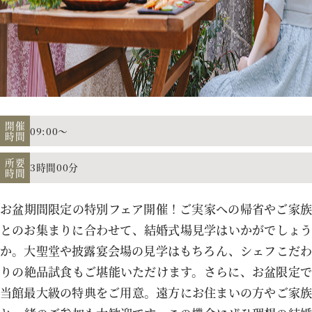
アクセス
よくあるご質問
開催
09:00～
時間
お電話でのご予約・お問い合わせ
所要
3時間00分
時間
011-633-1111
TEL.
お盆期間限定の特別フェア開催！ご実家への帰省やご家族
平日 11:00-19:00、土日祝 10:00-19:00
とのお集まりに合わせて、結婚式場見学はいかがでしょう
か。大聖堂や披露宴会場の見学はもちろん、シェフこだわ
りの絶品試食もご堪能いただけます。さらに、お盆限定で
当館最大級の特典をご用意。遠方にお住まいの方やご家族
プロポーズご検討の方はこちら