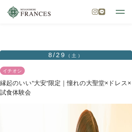
TOP
ブライダルフェア
縁起のいい”大安”限定｜憧れの
トップ
8/29
（土）
チャペル
イチオシ
縁起のいい”大安”限定｜憧れの大聖堂×ドレス×
パーティ
試食体験会
料理
ドレス