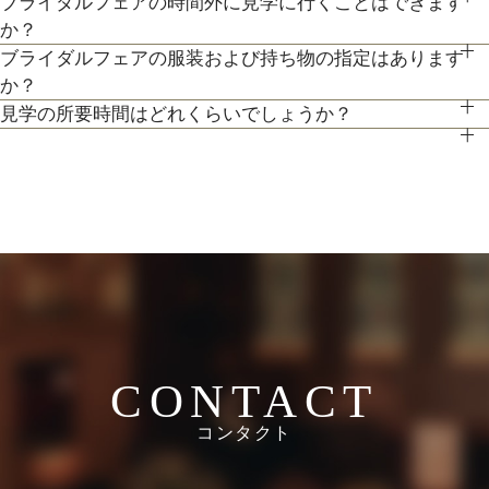
ブライダルフェアの時間外に見学に行くことはできます
予約制ではございませんが、予約の方優先でご案内をしており
す。
か？
最新のトレンドコーディネート体験が可能。
ます。
ブライダルフェアの服装および持ち物の指定はあります
ブライダルフェア開催時間帯での参加が難しい場合は、お電話
個性やテーマに合わせて素敵な空間を作り上げます！ウェディ
事前にご予約頂けますとご希望の日時に見学確実かと存じます
か？
にてお気軽にご相談下さい。
ングのテーマやお二人のこだわりを反映させたオリジナルの会
ので、ブライダルフェアページより予約、またはお電話にてお
見学の所要時間はどれくらいでしょうか？
特に指定はございません。服装は普段着でお気軽にお越しくだ
場コーディネートをお楽しみください。
問い合わせください。
ご試食やお見積もり・日程のご提示を含めて３時間程お時間を
さい。
頂いております。
持ち物は、写真が撮れるもの、筆記用具をお持ちいただけると
お時間に限りがある場合は、短縮も可能ですのでお気軽にお申
ご検討の際に役立つかと思います。
し付けくださいませ。
CONTACT
コンタクト