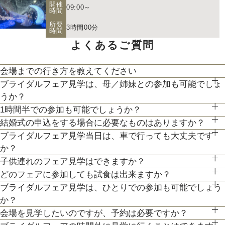
開催
09:00～
時間
お二人の希望に合わせた挙式のスタイル（挙式のみ、披露宴、
所要
パーティー等）や予算に応じたプランニングをさせていただき
3時間00分
時間
【北海道フレンチ】北海道の契約生産者さん直送の食材を使
ます。
よくあるご質問
用。アーティストのライブやイベントでもケータリング実績を
人気のテーマやトレンドを取り入れたアイディアをご紹介。
会場までの行き方を教えてください
持つ貴田岡シェフの試食をお楽しみください！
ブライダルフェア見学は、母／姉妹との参加も可能でしょ
●お車でお越しの方へ JR札幌駅から約15分 地下鉄西28丁
うか？
目から約3分
200年の歴史ある厳かな雰囲気に包まれる大聖堂で、結婚式の
1時間半での参加も可能でしょうか？
もちろん可能です。親御様やご家族との参加も歓迎しておりま
●交通機関をご利用の方へ 地下鉄東西線「西28丁目」駅下
真髄を感じていただける見学ツアー。広大な空間と圧倒的な美
結婚式の申込をする場合に必要なものはありますか？
通常、会場見学と試食で3時間程となります。時間内で必要な
す。
３Dプロジェクションマッピングを始め、先輩カップル絶賛の
車 2番出口より徒歩約15分となっております。
しさを誇る大聖堂で、神聖な儀式が執り行われる特別な場所
ブライダルフェア見学当日は、車で行っても大丈夫です
お内金と印鑑をお持ちいただいております。都度、プランナー
ご案内にてご対応させて頂きます。
最先端のウェディング演出の数々をご紹介。ゲストと楽しむ演
を、ぜひ実際にご体感ください♪
か？
専属衣装室『マリアクリスティ』をご案内。夢のような結婚式
よりご案内させて頂きますのでご安心ください。
出、お姫様のように注目される演出、あなたの理想にあったも
子供連れのフェア見学はできますか？
お車でお越しいただいても大丈夫です。その際は、会場併設の
を彩るドレスを間近でご覧いただける特別な機会です。是非運
どのフェアに参加しても試食は出来ますか？
もちろん可能です。授乳室等もご用意しておりますのでご安心
のをご提案します。
無料駐車場をご利用下さい。
命の1着を見つけてみてください＊
ブライダルフェア見学は、ひとりでの参加も可能でしょう
「試食」マークのついているフェアにて、シェフ厳選料理の無
ください。
か？
料試食を行っております。
また、お子様連れでのご来館が不安な場合は、オンライン相談
会場を見学したいのですが、予約は必要ですか？
もちろん可能です。おひとり様でのご見学も歓迎しておりま
フェアもご検討下さい。