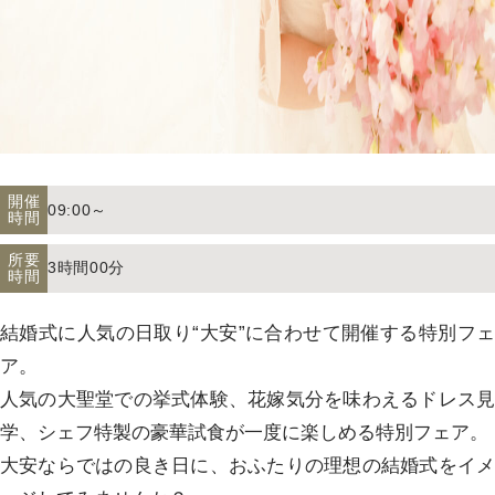
アクセス
よくあるご質問
開催
09:00～
時間
お電話でのご予約・お問い合わせ
所要
3時間00分
時間
011-633-1111
TEL.
結婚式に人気の日取り“大安”に合わせて開催する特別フェ
平日 11:00-19:00、土日祝 10:00-19:00
ア。
人気の大聖堂での挙式体験、花嫁気分を味わえるドレス見
学、シェフ特製の豪華試食が一度に楽しめる特別フェア。
大安ならではの良き日に、おふたりの理想の結婚式をイメ
プロポーズご検討の方はこちら