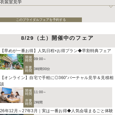
衣装室見学
このブライダルフェアを予約する
8/29（土）開催中のフェア
【早めが一番お得】人気日程×お得プラン◆早割特典フェア
開催
09:00～
時間
所要
3時間00分
時間
【オンライン】自宅で手軽に◎360°バーチャル見学＆見積相
談
開催
11:00～
時間
所要
2時間
時間
26年12月～27年3月｜実は一番お得◆人気会場まるごと体験