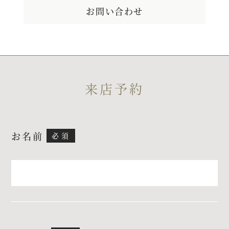
お問い合わせ
プラン
施設紹介
来店予約
フォトガイドツアー
お名前
ブライダルフェア
ニュース
パーティレポート